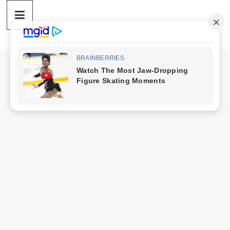
ดวง
Skip
to
content
ราศี
เงิน
กู้
สิน
เชื่อ
ดวง
ราศี
เงิน
กู้
สิน