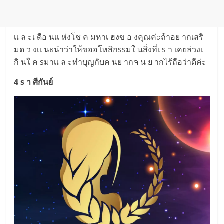
เเ ล ะเ ดือ นเเ ห่งโช ค มหาเ ฮงข อ งคุณค่ะถ้าอย ากเสริ
มด ว งเเ นะนำว่าให้ขออโหสิกssมใ นสิ่งที่เ s า เคยล่วงเ
กิ นใ ค sมาเเ ล ะทำบุญกับค นย ากຈ น ย ากไร้ถือว่าดีค่ะ
4 s า ศีกันย์