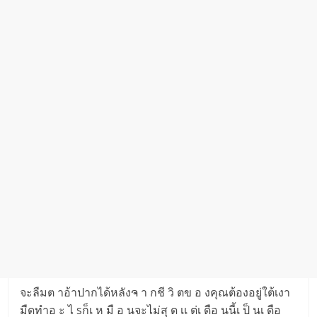
จะลืมต าอ้าปากได้หลังຈ า กชี วิ ตข อ งคุณต้องอยู่ใต้เงา
มืดทำอ ะ ไ sก็เ ห มื อ นจะไม่สุ ด เเ ต่เ ดือ นนี้เ ป็ นเ ดือ