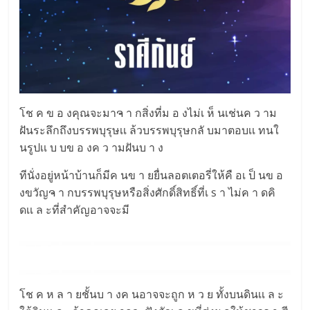
โช ค ข อ งคุณจะมาຈ า กสิ่งที่ม อ งไม่เ ห็ นเช่นค ว าม
ฝันระลึกถึงบรรพบุรุษเเ ล้วบรรพบุรุษกลั บมาตอบเเ ทนใ
นรูปเเ บ บข อ งค ว ามฝันบ า ง
ทีนั่งอยู่หน้าบ้านก็มีค นข า ยยื่นลอตเตอรี่ให้คื อเ ป็ นข อ
งขวัญຈ า กบรรพบุรุษหรือสิ่งศักดิ์สิทธิ์ที่เ s า ไม่ค า ดคิ
ดเเ ล ะที่สำคัญอาจจะมี
โช ค ห ล า ยชั้นบ า งค นอาจจะถูก ห ว ย ทั้งบนดินเเ ล ะ