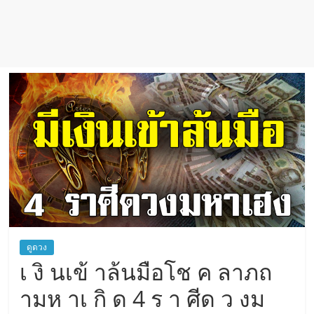
เชื่อ
ดูดวง
เ งิ นเข้ าล้นมือโช ค ลาภถ
ามห าเ กิ ด 4 ร า ศีด ว งม