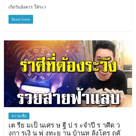
เกิດวันอังคาร ให้ระว
Read more
ความเชื่อ
เต รีย มเป็ นเศร ษ ฐี ป ร ะจำปี ร าศีด ว
งกา รเงิ น พุ่ งทะย าน บ้านห ลังโต​ร ถคั