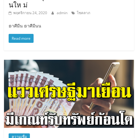
นให ม่
พฤศจิกายน 24, 2020
admin
โชคลาภ
ຣา​ศีมี​น ຣาศี​มี​นน
Read more
ความเชื่อ