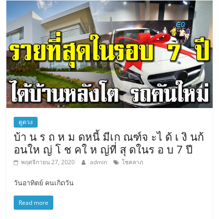
ดูดวง
บ้า น ร ถ ห ม ดหนี้ มีเก ณฑ์จ ะไ ด้ เ งิ นก้
อนให ญ่ โ ช คใ ห ญ่ที่ สุ ดในร อ บ 7 ปี
พฤศจิกายน 27, 2020
admin
โชคลาภ
วันอาทิตย์ คนเกิດวัน
Read more