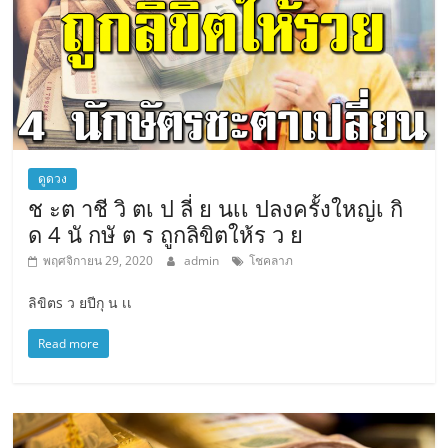
ดูดวง
ช ะต าชี วิ ตเ ป ลี่ ย นเเ ปลงครั้งใหญ่เ กิ
ด 4 นั กษั ต ร ถูกลิขิตให้ร ว ย
พฤศจิกายน 29, 2020
admin
โชคลาภ
ลิขิตs ว ยปีกุ น เเ
Read more