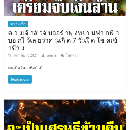
ความเชื่อ
ด ว งเจ้ าสั วจั บออร่ าพุ่ งทยา นฟา กฟ้ า
บอ กไ ว้เล ยว่าค นเกิ ด 7 วันใ ด โช คเข้
าข้า ง
มกราคม 7, 2021
admin
โชคลาภ
คนเกิดวันอาทิตย์ เกิ
Read more