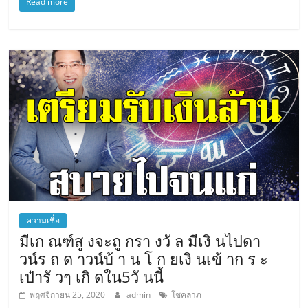
Read more
ความเชื่อ
มีเก ณฑ์สู งจะถู กรา งวั ล มีเงิ นไปดา
วน์ร ถ ด าวน์บ้ า น โ ก ยเงิ นเข้ าก ร ะ
เป๋ารั วๆ เกิ ดใน5วั นนี้
พฤศจิกายน 25, 2020
admin
โชคลาภ