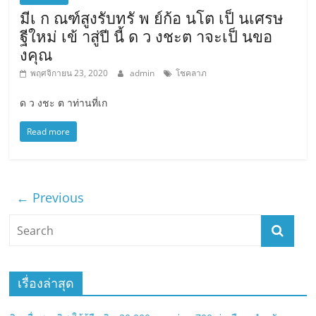
มีเ ก ณฑ์สูงรับทรั พ ย์ก้อ นโต เป็ นเศรษ
ฐีใหม่ เข้ าสู่ปี นี้ ด ว งชะต าจะเป็ นขอ
งคุณ
พฤศจิกายน 23, 2020
admin
โชคลาภ
ด ว งชะ ต าท่านที่เก
Read more
← Previous
เรื่องล่าสุด