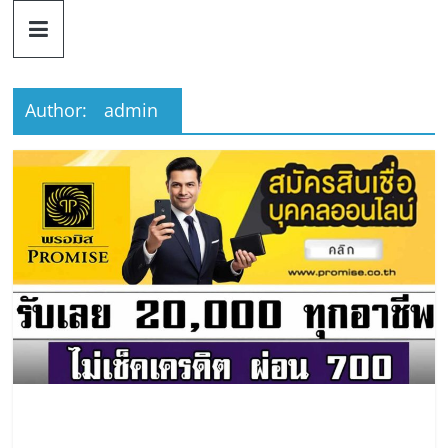
ดวง
Skip
to
content
ราศี
Author:
admin
เงิน
กู้
สิน
เชื่อ
ดวง
ราศี
เงิน
กู้
สิน