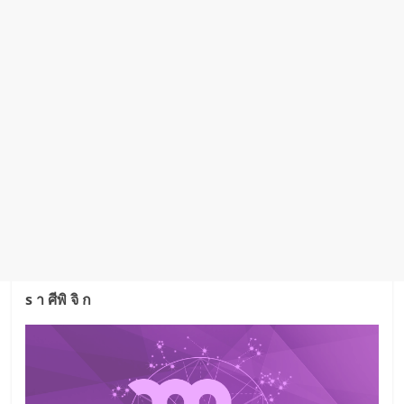
s า ศีพิ จิ ก