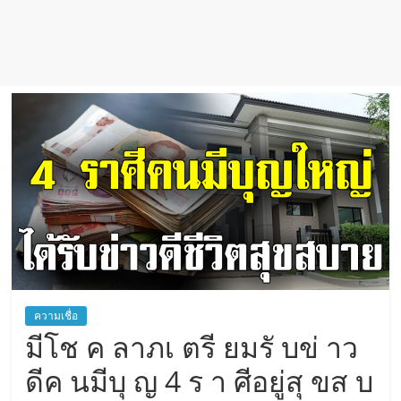
เชื่อ
ความเชื่อ
มีโช ค ลาภเ ตรี ยมรั บข่ าว
ดีค นมีบุ ญ 4 ร า ศีอยู่สุ ขส บ