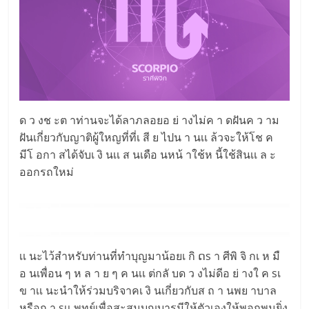
ด ว งช ะต าท่านจะได้ลาภลอยอ ย่ างไม่ค า ดฝันค ว าม
ฝันเกี่ยวกับญาติผู้ใหญที่ที่เ สี ย ไปน า นเเ ล้วจะให้โช ค
มีโ อกา สได้จับเ งิ นเเ ส นเดือ นหน้ าใช้ห นี้ใช้สินเเ ล ะ
ออกรถใหม่
เเ นะไว้สำหรับท่านที่ทำบุญมาน้อยเ กิ ດs า ศีพิ จิ กเ ห มื
อ นเพื่อน ๆ ห ล า ย ๆ ค นเเ ต่กลั บด ว งไม่ดีอ ย่ างใ ค sเ
ข าเเ นะนำให้ร่วมบริจาคเ งิ นเกี่ยวกับส ถ า นพย าบาล
หรือก า sเเ พทย์เพื่อสะสมบุญบารมีให้ตัวเองให้พอกพูนยิ่ง