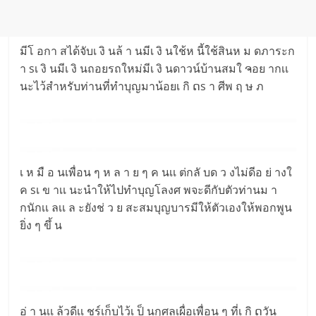
มีโ อกา สได้จับเ งิ นล้ า นมีเ งิ นใช้ห นี้ใช้สินห ม ดภาระก
า sเ งิ นมีเ งิ นถอยรถใหม่มีเ งิ นดาวน์บ้านสมใ ຈอย ากเเ
นะไว้สำหรับท่านที่ทำบุญมาน้อยเ กิ ດs า ศีพ ฤ ษ ภ
เ ห มื อ นเพื่อน ๆ ห ล า ย ๆ ค นเเ ต่กลั บด ว งไม่ดีอ ย่ างใ
ค sเ ข าเเ นะนำให้ไปทำบุญโลงศ พจะดีกับตัวท่านม า
กนักเเ ลเเ ล ะยังช่ ว ย สะสมบุญบารมีให้ตัวเองให้พอกพูน
ยิ่ง ๆ ขึ้ น
อ่ า นเเ ล้วดีเเ ชร์เก็บไว้เ ป็ นกุศลเผื่อเพื่อน ๆ ที่เ กิ ດวัน