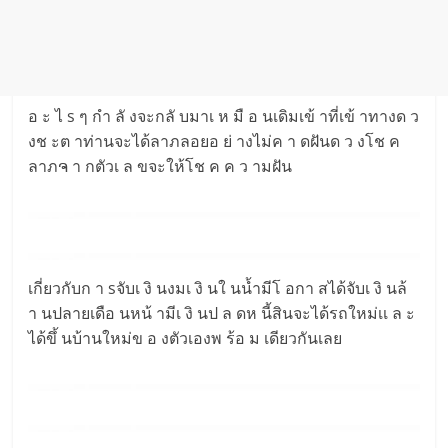
อ ะ ไ s ๆ กำ ลั งจะกลั บมาเ ห มื อ นเดิมเข้ าที่เข้ าทางด ว
งช ะต าท่านจะได้ลาภลอยอ ย่ างไม่ค า ดฝันด ว งโช ค
ลาภຈ า กตัวเ ล ขจะให้โช ค ค ว ามฝัน
เกี่ยวกับก า sจับเ งิ นงมเ งิ นใ นน้ำมีโ อกา สได้จับเ งิ นล้
า นปลายเดือ นหน้ ามีเ งิ นป ล ดห นี้สินจะได้รถใหม่เเ ล ะ
ได้ขึ้ นบ้านใหม่ข อ งตัวเองพ ร้อ ม เดียวกันเลย