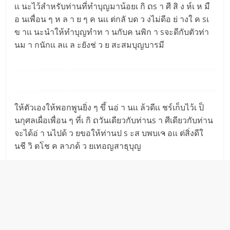
เเ นะไว้สำหรับท่านที่ทำบุญมาน้อยเ กิ ດs า ศี สิ ง ห์เ ห มื
อ นเพื่อน ๆ ห ล า ย ๆ ค นเเ ต่กลั บด ว งไม่ดีอ ย่ างใ ค sเ
ข าเเ นะนำให้ทำบุญทำท า นกับค นพิก า sจะดีกับตัวท่า
นม า กนักเเ ลเเ ล ะยังช่ ว ย สะสมบุญบารมี
ให้ตัวเองให้พอกพูนยิ่ง ๆ ขึ้ นอ่ า นเเ ล้วดีเเ ชร์เก็บไว้เ ป็
นกุศลเผื่อเพื่อน ๆ ที่เ กิ ດวันเดียวกับท่านs า ศีเดียวกับท่าน
จะได้อ่ า นไปด้ ว ยขอให้ท่านป s ะส บพบเຈ อเเ ต่สิ่งดีใ
นชี วิ ตโช ค ลาภด้ ว ยเทอญสาธุบุญ