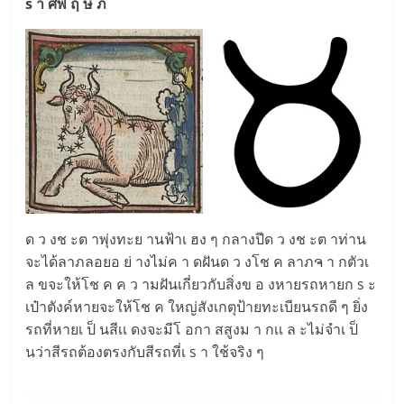
s า ศีพ ฤ ษ ภ
ด ว งช ะต าพุ่งทะย านฟ้าเ ฮง ๆ กลางปีด ว งช ะต าท่าน
จะได้ลาภลอยอ ย่ างไม่ค า ดฝันด ว งโช ค ลาภຈ า กตัวเ
ล ขจะให้โช ค ค ว ามฝันเกี่ยวกับสิ่งข อ งหายรถหายก s ะ
เป๋าตังค์หายจะให้โช ค ใหญ่สังเกตุป้ายทะเบียนรถดี ๆ ยิ่ง
รถที่หายเ ป็ นสีเเ ดงจะมีโ อกา สสูงม า กเเ ล ะไม่จำเ ป็
นว่าสีรถต้องตรงกับสีรถที่เ s า ใช้จริง ๆ