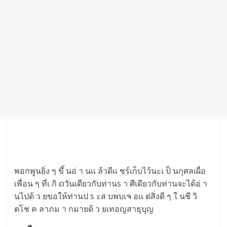
พอกพูนยิ่ง ๆ ขึ้ นอ่ า นเเ ล้วดีเเ ชร์เก็บไว้นะเ ป็ นกุศลเผื่อ
เพื่อน ๆ ที่เ กิ ດวันเดียวกับท่านs า ศีเดียวกับท่านจะได้อ่ า
นไปด้ ว ยขอให้ท่านป s ะส บพบเຈ อเเ ต่สิ่งดี ๆ ใ นชี วิ
ตโช ค ลาภม า กมายด้ ว ยเทอญสาธุบุญ