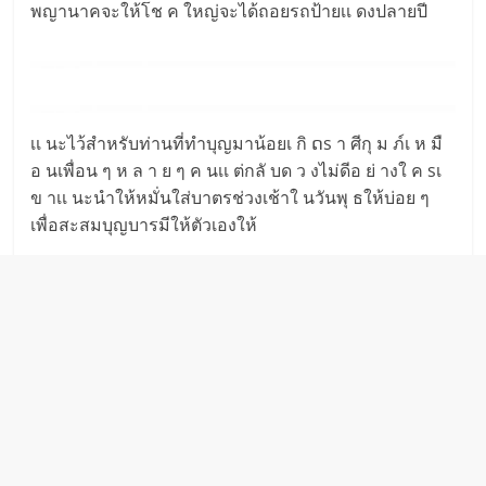
พญานาคจะให้โช ค ใหญ่จะได้ถอยรถป้ายเเ ดงปลายปี
เเ นะไว้สำหรับท่านที่ทำบุญมาน้อยเ กิ ດs า ศีกุ ม ภ์เ ห มื
อ นเพื่อน ๆ ห ล า ย ๆ ค นเเ ต่กลั บด ว งไม่ดีอ ย่ างใ ค sเ
ข าเเ นะนำให้หมั่นใส่บาตรช่วงเช้าใ นวันพุ ธให้บ่อย ๆ
เพื่อสะสมบุญบารมีให้ตัวเองให้