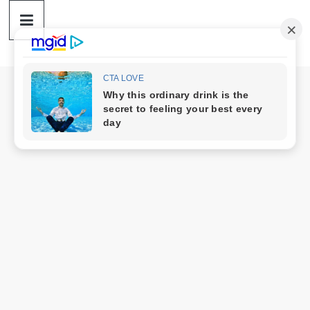
ดวง
Skip
to
content
ราศี
เงิน
กู้
สิน
เชื่อ
ดวง
ราศี
เงิน
กู้
สิน