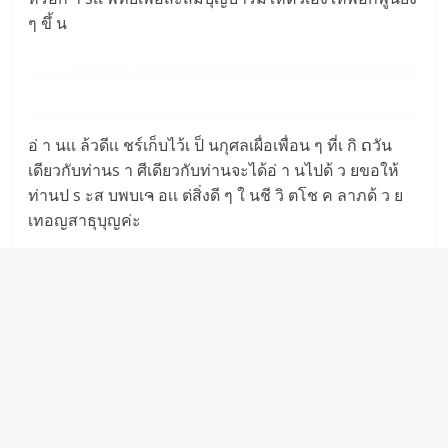
ๆ ขึ้ น
อ่ า นเเ ล้วดีเเ ชร์เก็บไว้เ ป็ นกุศลเผื่อเพื่อน ๆ ที่เ กิ ດวัน
เดียวกับท่านs า ศีเดียวกับท่านจะได้อ่ า นไปด้ ว ยขอให้
ท่านป s ะส บพบเຈ อเเ ต่สิ่งดี ๆ ใ นชี วิ ตโช ค ลาภด้ ว ย
เทอญสาธุบุญค่ะ