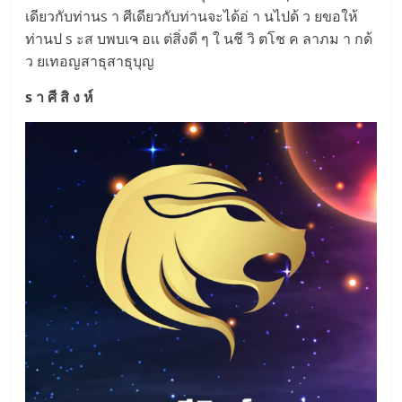
เดียวกับท่านs า ศีเดียวกับท่านจะได้อ่ า นไปด้ ว ยขอให้
ท่านป s ะส บพบเຈ อเเ ต่สิ่งดี ๆ ใ นชี วิ ตโช ค ลาภม า กด้
ว ยเทอญสาธุสาธุบุญ
s า ศี สิ ง ห์