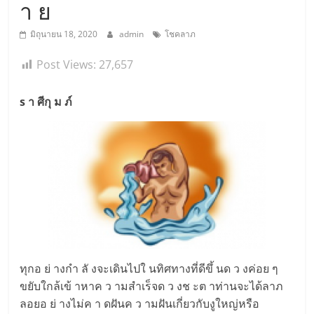
า ย
มิถุนายน 18, 2020
admin
โชคลาภ
Post Views:
27,657
s า ศีกุ ม ภ์
ทุกอ ย่ างกำ ลั งจะเดินไปใ นทิศทางที่ดีขึ้ นด ว งค่อย ๆ
ขยับใกล้เข้ าหาค ว ามสำเร็จด ว งช ะต าท่านจะได้ลาภ
ลอยอ ย่ างไม่ค า ดฝันค ว ามฝันเกี่ยวกับงูใหญ่หรือ