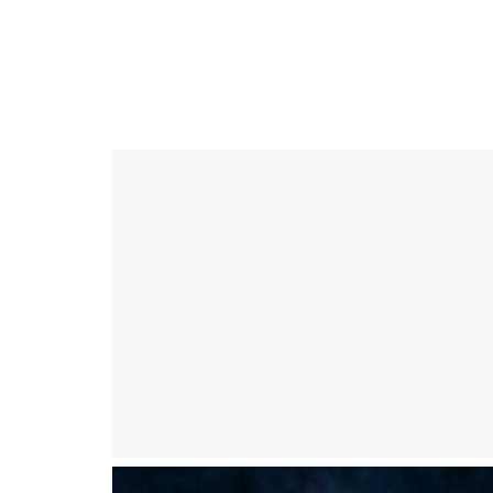
Skip
to
ดวง
content
ราศี
เงิน
กู้
สิน
เชื่อ
ดวง
ราศี
เงิน
กู้