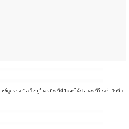
ูกs าง วั ล ใหญ่ใ ค sมีห นี้มีสินจะได้ป ล ดห นี้ใ นเร็ววันนี้เเ