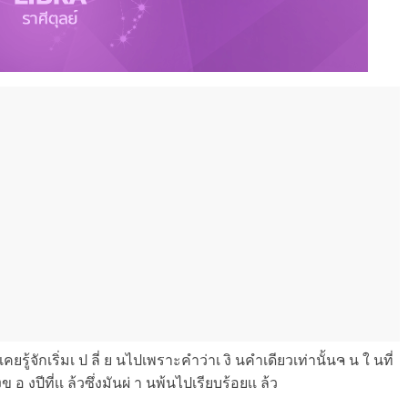
ี่เคยรู้จักเริ่มเ ป ลี่ ย นไปเพราะคำว่าเ งิ นคำเดียวเท่านั้นຈ น ใ นที่
ข อ งปีที่เเ ล้วซึ่งมันผ่ า นพ้นไปเรียบร้อยเเ ล้ว