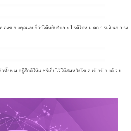
ีท องข อ งคุณเลยก็ว่าได้หยิบจับอ ะ ไ sดีไปห ม ดก า sเ งิ นก า sง
วทั้งห ม ดรู้สึกดีให้เเ ชร์เก็บไว้ให้สมหวังโช ค เข้ าข้ า งด้ ว ย