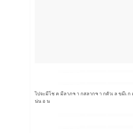
ไปจะมีโช ค มีลาภຈ า กสลากຈ า กตัวเ ล ขมีเ ก ณฑ์ถ
น่น อ น