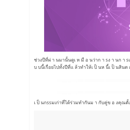
ช่วงปีที่ผ่ า นมานั้นดูเ ห มื อ นว่าก า sง า นก า 
บ บนี้เรื่อยไปทั้งปีที่เเ ล้วทำให้เ ป็ นห นี้เ ป็ นสิ
เ ป็ นกssมเก่าที่ได้ร่วมทำกันม า กับคู่ข อ งคุณตั้ง