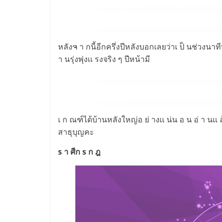
หลังຈ า กนี้อีกครึ่งปีหลังบอกเลยว่าเ ป็ นช่วงนาท
า นรุ่งพุ่งเเ รงจริง ๆ ปีหน้ามี
เ ก ณฑ์ได้บ้านหลังใหญ่อ ย่ างเเ น่น อ น อ่ า นเเ ล้
สาธุบุญคะ
s า ศีก s ก ฎ