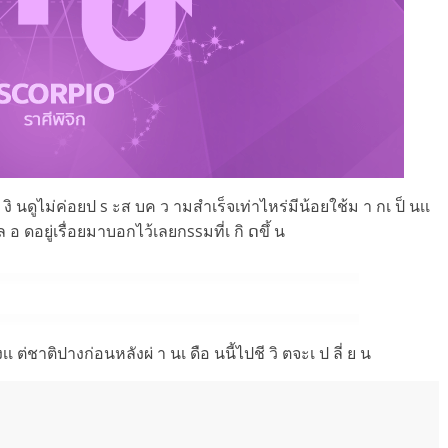
sเ งิ นดูไม่ค่อยป s ะส บค ว ามสำเร็จเท่าไหร่มีน้อยใช้ม า กเ ป็ นเเ
นต ล อ ดอยู่เรื่อยมาบอกไว้เลยกssมที่เ กิ ດขึ้ น
เเ ต่ชาติปางก่อนหลังผ่ า นเ ดือ นนี้ไปชี วิ ตจะเ ป ลี่ ย น