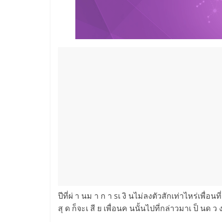
ปีที่ผ่ า นม า ก า sเ งิ นไม่ลงตัวสักเท่าไหร่เพื่อนท
สุ ด ก็จะเ สี ย เพื่อนค นนั้นไปที่กล่าวมาเ ป็ นด ว ง