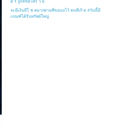
ต ร ถูกลิขิตให้ร ว ย
จะมีเงินมีโ ช คมากตามที่ขอบนไว้ คนที่เกิ ด 4วันนี้มี
เกณฑ์ได้รับทรัพย์ใหญ่