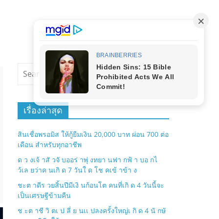
เรื่องล่าสุด
สินเชื่อพรอมิส ให้กู้ยืมเงิน 20,000 บาท ผ่อน 700 ต่อ
เดือน สำหรับทุกอาชีพ
ด ว งเจ้ าสั วจั บออร่ าพุ่ งทยา นฟา กฟ้ า บอ กไ
ว้เล ยว่าค นเกิ ด 7 วันใ ด โช คเข้ าข้า ง
ชะต าดีร วยสิ้นปีมีเงิ นก้อนโต คนที่เกิ ด 4 วันนี้จะ
เป็นเศรษฐีข้ามคืน
ช ะต าชี วิ ตเ ป ลี่ ย นเเ ปลงครั้งใหญ่เ กิ ด 4 นั กษั