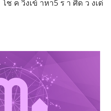
ย โช ค วิ่งเข้ าหา5 ร า ศีด ว งเด่