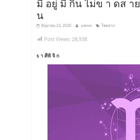
มี อยู่ มี กิน ไม่ข า ดส า
น
มิถุนายน 23, 2020
admin
โชคลาภ
Post Views:
28,938
s า ศีพิ จิ ก