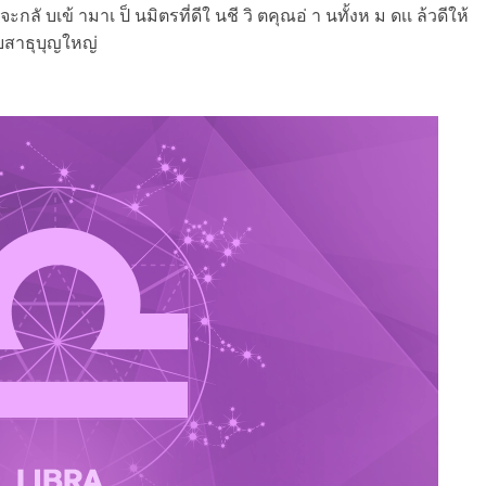
นก็จะกลั บเข้ ามาเ ป็ นมิตรที่ดีใ นชี วิ ตคุณอ่ า นทั้งห ม ดเเ ล้วดีให้
ายสาธุบุญใหญ่