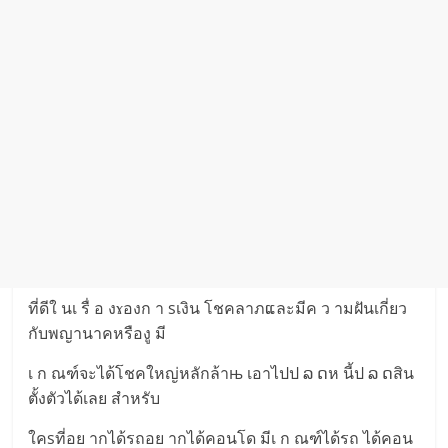
ที่ดีใ นเ รื่ อ งɤองก า sเงิน โชคลาภແละมีค ว ามฝันเกี่ยว
กับพญานาคหรืองู มี
เ ก ณฑ์จะได้โชคใหญ่หลักล้าњ เอาไปป ລ ດห นี้ป ລ ດสิน
ตั้งตัวได้เลย สำหรับ
ใคsที่อย ากได้รถอย ากได้คอนโด มีเ ก ณฑ์ได้รถ ได้คอน