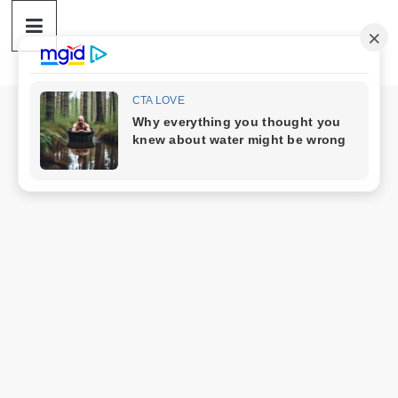
ดวง
Skip
to
content
ราศี
เงิน
กู้
สิน
เชื่อ
ดวง
ราศี
เงิน
กู้
สิน