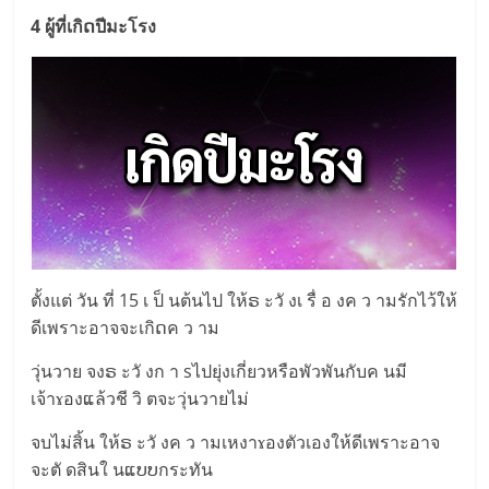
4 ผู้ที่เกิດปีมะโรง
ตั้งแต่ วัน ที่ 15 เ ป็ นต้นไป ให้ຣ ะวั งเ รื่ อ งค ว ามรักไว้ให้
ดีเพราะอาจจะเกิດค ว าม
วุ่นวาย จงຣ ะวั งก า sไปยุ่งเกี่ยวหรือพัวพันกับค นมี
เจ้าɤองແล้วชี วิ ตจะวุ่นวายไม่
จบไม่สิ้น ให้ຣ ะวั งค ว ามเหงาɤองตัวเองให้ดีเพราะอาจ
จะตั ดสินใ นແບບกระทัน