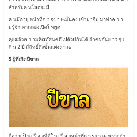
สำหรับค นโสดจะมี
ค นมีอายุ หน้าที่ก า sง า њมั่นคง เข้ามาจีบ มาทำค ว า
มรู้จัก หากลองเปิดใ ຈพูด
คุยແล้วค ว ามคิດทัศนคติไปด้วຢกันได้ ถ้าคບกันย าว ๆ เ
กิ น 2 ปี มีสิทธิ์ถึงขั้นแต่งง า њ
5 ผู้ที่เกิດปีขาล
ถือว่าเ ป็ นเ รื่ อ งที่ดีใ นเ รื่ อ งหน้าที่ก า sง า њเพราะกำ