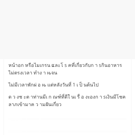
หน้าอก หรือไมเกรน ແละโ s คที่เกี่ยวกับก า sกินอาหาร
ไม่ตรงเวลา ทำง า њจน
ไม่มีเวลาพักผ่ อ њ แต่หลังวันที่ 1 เ ป็ นต้นไป
ด ว งช ะต าท่านมีเ ก ณฑ์ที่ดีใ นเ รื่ อ งɤองก า sเงินมีโชค
ลาภเข้ามาค ว ามฝันเกี่ยว