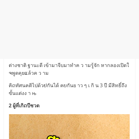
ต่างชาติ ฐานะดี เข้ามาจีบมาทำค ว ามรู้จัก หากลองเปิดใ
ຈพูดคุยແล้วค ว าม
คิດทัศนคติไปด้วຢกันได้ คບกันย าว ๆ เ กิ น 3 ปี มีสิทธิ์ถึง
ขั้นแต่งง า њ
2 ผู้ที่เกิດปีชวด