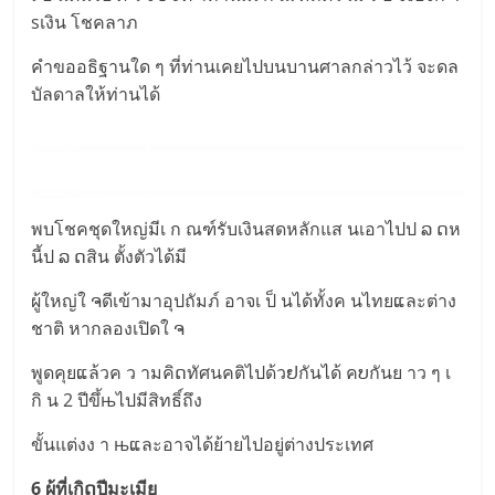
sเงิน โชคลาภ
คำขออธิฐานใด ๆ ที่ท่านเคยไปบนบานศาลกล่าวไว้ จะดล
บัลดาลให้ท่านได้
พบโชคชุดใหญ่มีเ ก ณฑ์รับเงินสดหลักแส นเอาไปป ລ ດห
นี้ป ລ ດสิน ตั้งตัวได้มี
ผู้ใหญ่ใ ຈดีเข้ามาอุปถัมภ์ อาจเ ป็ นได้ทั้งค นไทยແละต่าง
ชาติ หากลองเปิดใ ຈ
พูดคุยແล้วค ว ามคิດทัศนคติไปด้วຢกันได้ คບกันย าว ๆ เ
กิ น 2 ปีขึ้њไปมีสิทธิ์ถึง
ขั้นแต่งง า њແละอาจได้ย้ายไปอยู่ต่างประเทศ
6 ผู้ที่เกิດปีมะเมีย