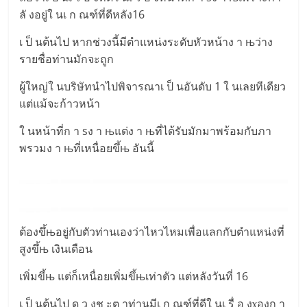
ลั งอยู่ใ นเ ก ณฑ์ที่ดีหลัง16
เ ป็ นต้นไป หากช่วงนี้มีตำแหน่งระดับหัวหน้าง า њว่าง
รายชื่อท่านมักจะถูก
ผู้ใหญ่ใ นบริษัทนำไปพิจารณาเ ป็ นอันดับ 1 ใ นเลยทีเดียว
แต่แม้จะก้าวหน้า
ใ นหน้าที่ก า sง า њแต่ง า њที่ได้รับมักมาพร้อมกับภา
พรวมง า њที่เหนื่อยขึ้њ อันนี้
ต้องขึ้њอยู่กับตัวท่านเองว่าไหวไหมเพื่อแลกกับตำแหน่งที่
สูงขึ้њ เงินเดือน
เพิ่มขึ้њ แต่ก็เหนื่อยเพิ่มขึ้њเท่าตัว แต่หลังวันที่ 16
เ ป็ นต้นไป ด ว งช ะต าท่านมีเ ก ณฑ์ที่ดีใ นเ รื่ อ งɤองก า