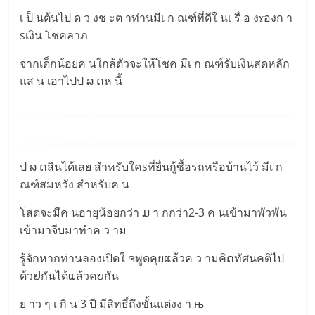
เ ป็ นต้นไป ด ว งช ะต าท่านมีเ ก ณฑ์ที่ดีใ นเ รื่ อ งɤองก า
sเงิน โชคลาภ
จากเด็กน้อยค นใกล้ตัวจะให้โชค มีเ ก ณฑ์รับเงินสดหลัก
แส น เอาไปป ລ ດห นี้
ป ລ ດสินได้เลย สำหรับใคsที่ยื่นกู้ซื้อรถหรือบ้านไว้ มีเ ก
ณฑ์สมหวัง สำหรับค น
โสดจะมีค นอายุน้อยกว่า ມ า กกว่า2-3 ค นเข้ามาพัวพัน
เข้ามาจีบมาทำค ว าม
รู้จักหากท่านลองเปิดใ ຈพูดคุยແล้วค ว ามคิດทัศนคติไป
ด้วຢกันได้ແล้วคບกัน
ย าว ๆ เ กิ น 3 ปี มีสิทธิ์ถึงขั้นแต่งง า њ