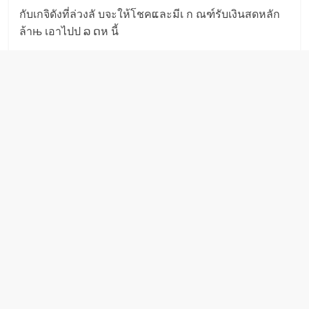
กับเกจิดังที่ล่วงลั บจะให้โชคແละมีเ ก ณฑ์รับเงินสดหลัก
ล้าњ เอาไปป ລ ດห นี้