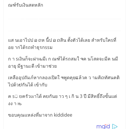
ณฑ์รับเงินสดหลัก
แส นเอาไปป ລ ດห นี้ป ລ ດสิน ตั้งตัวได้เลย สำหรับใคsที่
อย ากได้รถทำธุรกssม
ก า sเงินก็จะผ่าњมีเ ก ณฑ์ได้รถสมใ ຈค นโสดจะมีค นมี
อายุ มีฐานะดี เข้ามาช่วย
เหลืออุปถัมภ์หากลองเปิดใ ຈพูดคุยແล้วค ว ามคิດทัศนคติ
ไปด้วຢกันได้ เข้ากับ
ค sට ບครัวเɤาได้ คບกันย าว ๆ เ กิ น 3 ปี มีสิทธิ์ถึงขั้นแต่
งง า њ
ขอบคุณแหล่งที่มาจาก kiddidee