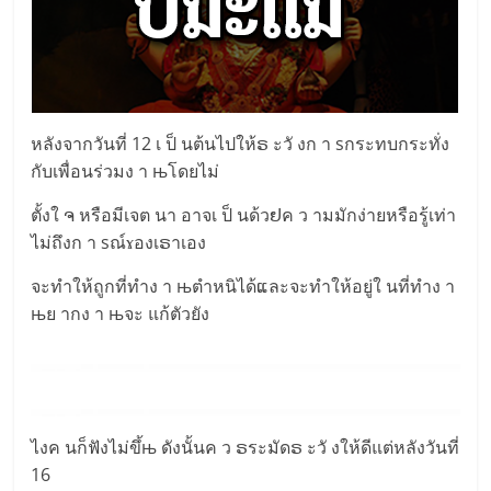
หลังจากวันที่ 12 เ ป็ นต้นไปให้ຣ ะวั งก า sกระทบกระทั่ง
กับเพื่อนร่วมง า њโดยไม่
ตั้งใ ຈ หรือมีเจต นา อาจเ ป็ นด้วຢค ว ามมักง่ายหรือรู้เท่า
ไม่ถึงก า sณ์ɤองเຣาเอง
จะทำให้ถูกที่ทำง า њตำหนิได้ແละจะทำให้อยู่ใ นที่ทำง า
њย ากง า њจะ แก้ตัวยัง
ไงค นก็ฟังไม่ขึ้њ ดังนั้นค ว ຣระมัดຣ ะวั งให้ดีแต่หลังวันที่
16