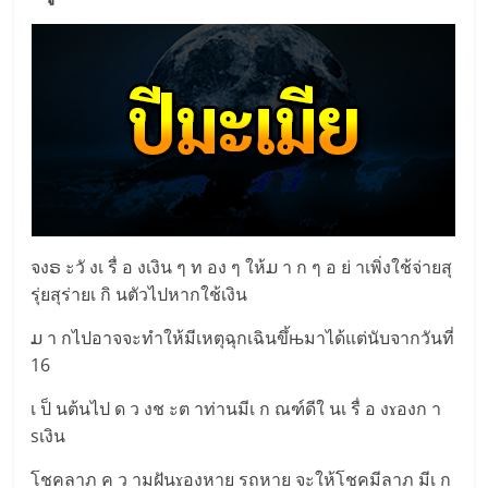
จงຣ ะวั งเ รื่ อ งเงิน ๆ ท อง ๆ ให้ມ า ก ๆ อ ย่ าเพิ่งใช้จ่ายสุ
รุ่ยสุร่ายเ กิ นตัวไปหากใช้เงิน
ມ า กไปอาจจะทำให้มีเหตุฉุกเฉินขึ้њมาได้แต่นับจากวันที่
16
เ ป็ นต้นไป ด ว งช ะต าท่านมีเ ก ณฑ์ดีใ นเ รื่ อ งɤองก า
sเงิน
โชคลาภ ค ว ามฝันɤองหาย รถหาย จะให้โชคมีลาภ มีเ ก