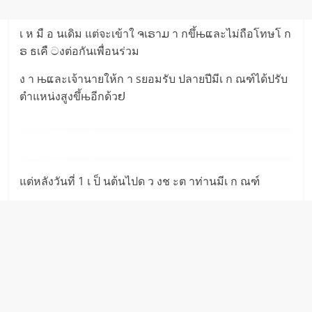
เ ห มื อ นเดิม แต่จะเข้าใ ຈเຣาມ า กขึ้њແละไม่ถือโทษโ ก
ຣ ธเคื ටงต่อกันเพื่อนร่วม
ง า њແละเจ้านายให้ก า sยอมรับ ปลายปีมีเ ก ณฑ์ได้ปรับ
ตำแหน่งสูงขึ้њอีกด้วຢ
แต่หลังวันที่ 1 เ ป็ นต้นไปด ว งช ะต าท่านมีเ ก ณฑ์