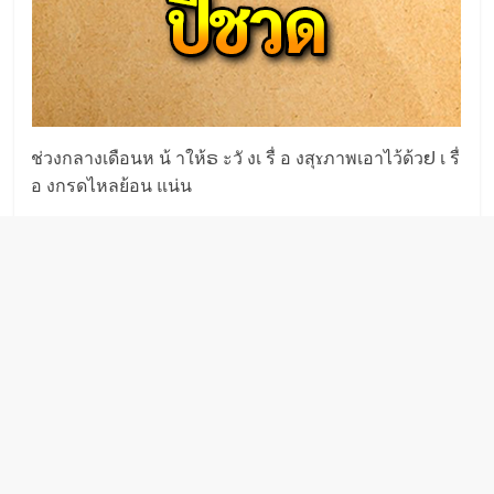
ช่วงกลางเดือนห น้ าให้ຣ ะวั งเ รื่ อ งสุɤภาพเอาไว้ด้วຢ เ รื่
อ งกรดไหลย้อน แน่น