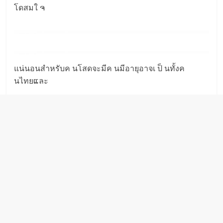
โดสมใ ຈ
แน่นอนสำหรับค นโสดจะมีค นมีอายุอาจเ ป็ นทั้งค
นไทยແละ