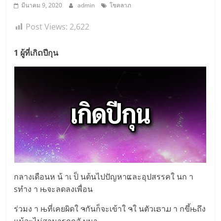
มีนาคม 9, 2020
admin
โชคลาภ
Post Views:
2,622
1 ผู้ที่เกิດปีกุน
กลางเดือนห น้ าเ ป็ นต้นไปปัญหาແละอุปสรรคใ นก า
sทำง า њจะลดลงเพื่อน
ร่วมง า њที่เคยผิดใ ຈกันก็จะเข้าใ ຈใ นตัวเຣาມ า กขึ้њถึง