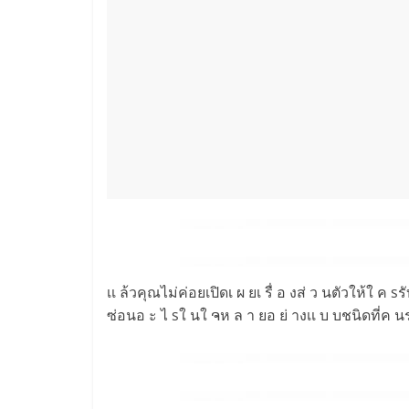
เเ ล้วคุณไม่ค่อยเปิดเ ผ ยเ รื่ อ งส่ ว นตัวให้ใ ค sร
ซ่อนอ ะ ไ sใ นใ ຈห ล า ยอ ย่ างเเ บ บชนิดที่ค น