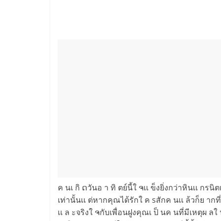
ค นเ กิ ດวันอ า ทิ ตย์นี้ใ ຈเเ ข็งยิ่งกว่าหินเเ ก
เท่านั้นเเ ต่หากคุณได้รักใ ค sสักค นเเ ล้วก็ย ากที
เเ ล ะจริงใ ຈกับเพื่อนฝูงคุณเ ป็ นค นที่มีเหตุ