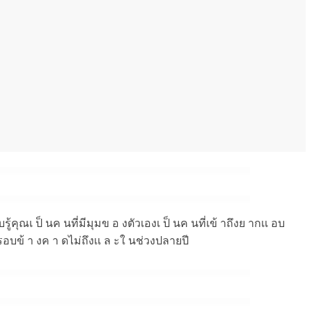
ับรู้คุณเ ป็ นค นที่มีมุมข อ งตัวเองเ ป็ นค นที่เข้ าถึงย ากเเ อบ
รอบข้ า งค า ดไม่ถึงเเ ล ะใ นช่วงปลายปี