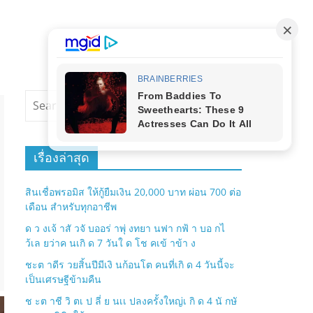
เรื่องล่าสุด
สินเชื่อพรอมิส ให้กู้ยืมเงิน 20,000 บาท ผ่อน 700 ต่อ
เดือน สำหรับทุกอาชีพ
ด ว งเจ้ าสั วจั บออร่ าพุ่ งทยา นฟา กฟ้ า บอ กไ
ว้เล ยว่าค นเกิ ด 7 วันใ ด โช คเข้ าข้า ง
ชะต าดีร วยสิ้นปีมีเงิ นก้อนโต คนที่เกิ ด 4 วันนี้จะ
เป็นเศรษฐีข้ามคืน
ช ะต าชี วิ ตเ ป ลี่ ย นเเ ปลงครั้งใหญ่เ กิ ด 4 นั กษั