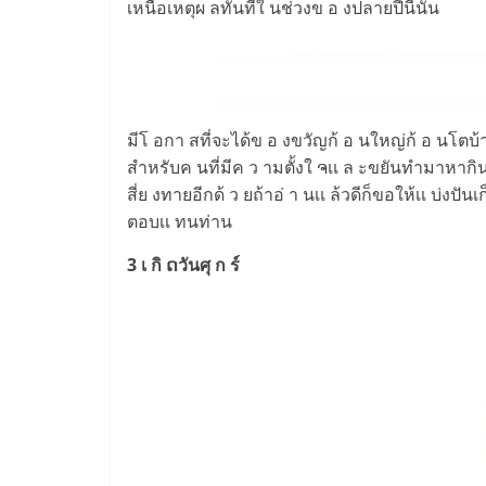
เหนือเหตุผ ลทันทีใ นช่วงข อ งปลายปีนี้นั้น
มีโ อกา สที่จะได้ข อ งขวัญก้ อ นใหญ่ก้ อ นโตบ้
สำหรับค นที่มีค ว ามตั้งใ ຈเเ ล ะขยันทำมาหากินอ ย
สี่ย งทายอีกด้ ว ยถ้าอ่ า นเเ ล้วดีก็ขอให้เเ บ่
ตอบเเ ทนท่าน
3 เ กิ ດวันศุ ก ร์