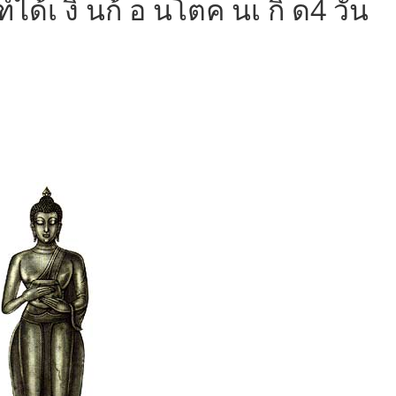
ฑ์ได้เ งิ นก้ อ นโตค นเ กิ ด4 วัน