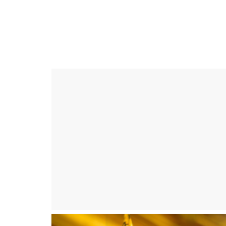
Skip
to
ดวง
content
ราศี
เงิน
กู้
สิน
เชื่อ
ดวง
ราศี
เงิน
กู้