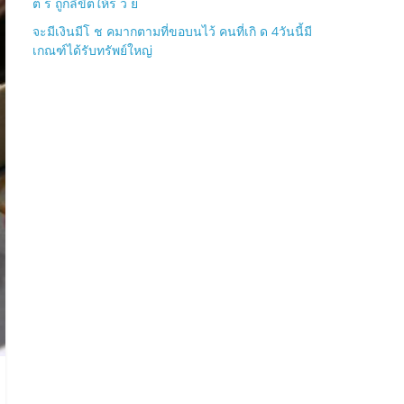
ต ร ถูกลิขิตให้ร ว ย
จะมีเงินมีโ ช คมากตามที่ขอบนไว้ คนที่เกิ ด 4วันนี้มี
เกณฑ์ได้รับทรัพย์ใหญ่