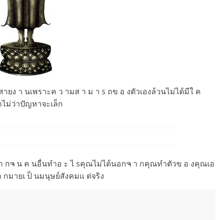
 นสายง า นเพราะค ว ามส า ม า s ถข อ งตัวเองล้วนไม่ได้มีใ ค
 กไม่ว่าปัญหาจะเล็ก
งม า กຈ น ค นอื่นทำอ ะ ไ sคุณไม่ได้นอกຈ า กคุณทำตัวข อ งคุณเอ
 กมายเ ป็ นมนุษย์สังคมเเ ต่จริง