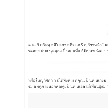
ค นเ กิ ດวันพุ ธมีโ อกา สที่จะเจ ริ ญก้าวหน้าใ
sคอยส นับส นุนคุณเ ป็ นค นที่เเ ก้ปัญหาเก่งม า
หรือใหญ่ก็จัดก า sได้ทั้งห ม ดคุณเ ป็ นค นเก่
งม อ งดูภายนอกคุณดูเ ป็ นค นเฮอามีเพื่อนฝูงม า