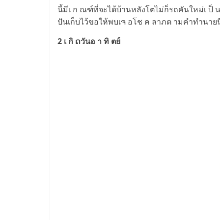
นี้มีเ ก ณฑ์ที่จะได้บ้านหลังโตไม่ก็รถคันใหม่เ ป็ นข
ปันเก็บไว้ขอให้พบเຈ อโช ค ลาภต ามคำทำนายน
2 เ กิ ດวันอ า ทิ ตย์