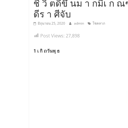
ชี วิ ตดีขึ้ นม า กมีเ ก ณ
ดีร า ศีจับ
มิถุนายน 25, 2020
admin
โชคลาภ
Post Views:
27,898
1 เ กิ ດวันพุ ธ