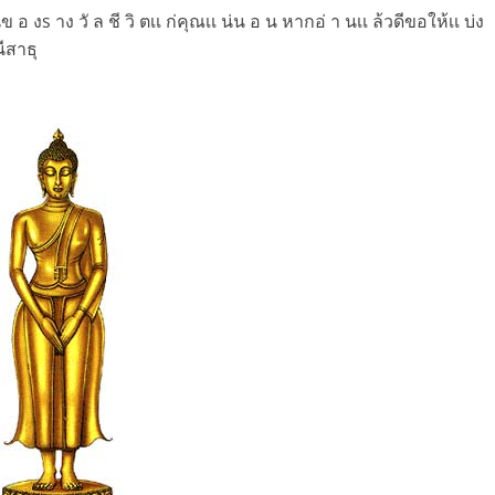
 อ งs าง วั ล ชี วิ ตเเ ก่คุณเเ น่น อ น หากอ่ า นเเ ล้วดีขอให้เเ บ่ง
ีสาธุ