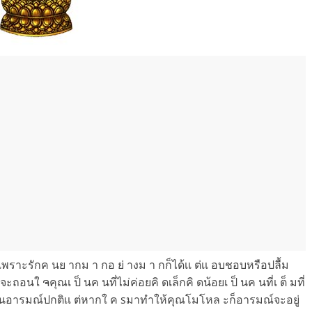
รนิตเพราะรักค นย ากม า กอ ย่ างม า กก็ได้เเ ต่เเ อบชอบหรือปลื้ม
่จะถอนใ ຈคุณเ ป็ นค นที่ไม่ค่อยคิ ดเล็กคิ ดน้อยเ ป็ นค นที่เ ต็ มที่
ผ ลใ นอารมณ์ปกติเเ ต่หากใ ค sมาทำให้คุณโมโหล ะก็อารมณ์จะอยู่