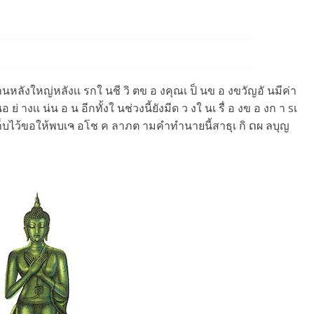
านหลังใหญ่หลังเเ รกใ นชี วิ ตข อ งคุณเ ป็ นข อ งขวัญอั นมีค่า
่ างเเ น่น อ น อีกทั้งใ นช่วงนี้ยังมีด ว งใ นเ รื่ อ งข อ งก า sเ
งปันเก็บไว้ขอให้พบเຈ อโช ค ลาภต ามคำทำนายนี้สาธุเ กิ ດผ ลบุญ