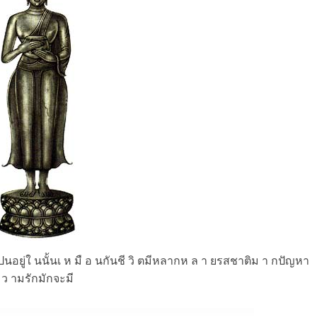
ุ ขปนอยู่ใ นนั้นเ ห มื อ นกันชี วิ ตมีหลากห ล า ยรสชาติม า กปัญหา
ค ว ามรักมักจะมี