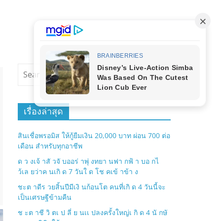
เรื่องล่าสุด
สินเชื่อพรอมิส ให้กู้ยืมเงิน 20,000 บาท ผ่อน 700 ต่อ
เดือน สำหรับทุกอาชีพ
ด ว งเจ้ าสั วจั บออร่ าพุ่ งทยา นฟา กฟ้ า บอ กไ
ว้เล ยว่าค นเกิ ด 7 วันใ ด โช คเข้ าข้า ง
ชะต าดีร วยสิ้นปีมีเงิ นก้อนโต คนที่เกิ ด 4 วันนี้จะ
เป็นเศรษฐีข้ามคืน
ช ะต าชี วิ ตเ ป ลี่ ย นเเ ปลงครั้งใหญ่เ กิ ด 4 นั กษั