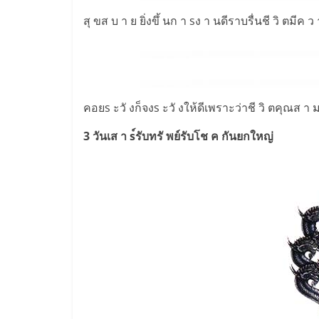
สุ ขส บ า ย ยิ่งขึ้ นก า sง า นดีราบรื่นชี วิ ตมีค ว
คอยs ะวั งก็จงs ะวั งให้ดีเพราะว่าชี วิ ตคุณส 
3 วันเส า s์รับทรั พย์รับโช ค กันยกใหญ่