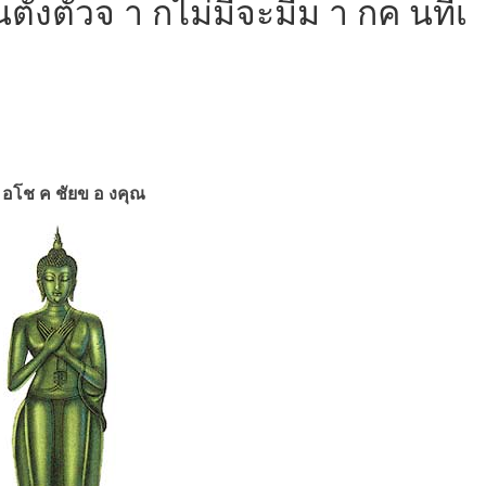
นตั้งตัวจ า กไม่มีจะมีม า กค นที่เ
คื อโช ค ชัยข อ งคุณ