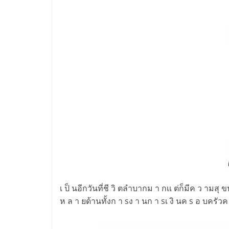
เ ป็ นอีกวันที่ชี วิ ตลำบากม า กเเ ต่ก็มีค ว ามส
ห ล า ยด้านทั้งก า sง า นก า sเ งิ นค s อ บครัว