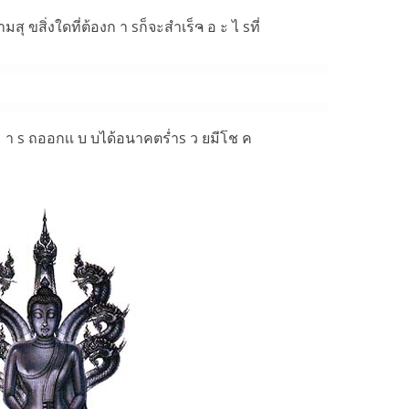
 ามสุ ขสิ่งใดที่ต้องก า sก็จะสำเร็ຈ อ ะ ไ sที่
า ม า s ถออกเเ บ บได้อนาคตร่ำs ว ยมีโช ค