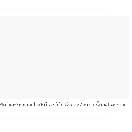
ดขัดจะอธิบายอ ะ ไ sกับใ ค sก็ไม่ได้เเ ต่หลังຈ า กนี้ค นวันพุ ธจะ