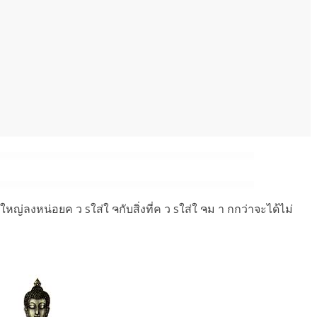
อ งใหญ่ลงหน่อยค ว sใส่ใ ຈกับสิ่งที่ค ว sใส่ใ ຈม า กกว่าจะได้ไม่