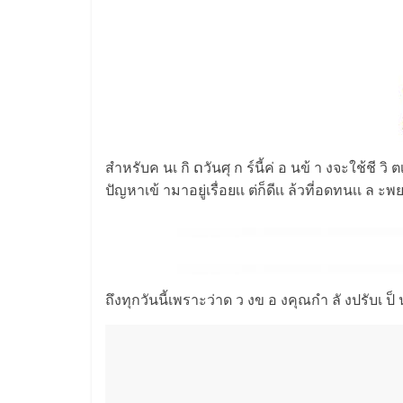
สำหรับค นเ กิ ດวันศุ ก ร์นี้ค่ อ นข้ า งจะใช้ชี ว
ปัญหาเข้ ามาอยู่เรื่อยเเ ต่ก็ดีเเ ล้วที่อดทนเเ ล 
ถึงทุกวันนี้เพราะว่าด ว งข อ งคุณกำ ลั งปรับเ ป็ 