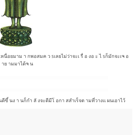
ิ ตเหนื่อยมาม า กพอสมค ว sเลยไม่ว่าจะเ รื่ อ งอ ะ ไ sก็มักจะเຈ อ
ะพย าย ามมาได้ຈ น
นดีขึ้ นง า นก็กำ ลั งจะดีมีโ อกา สสำเร็จต ามที่วางเเ ผนเอาไว้