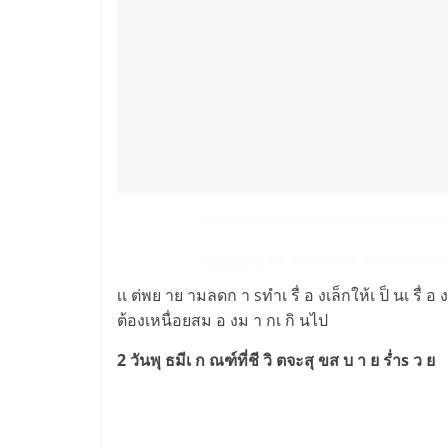
เเ ต่พย าย ามลดก า sทำเ รื่ อ งเล็กให้เ ป็ นเ รื่ 
ต้องเหนื่อยสม อ งม า กเ กิ นไป
2 วันพุ ธมีเ ก ณฑ์ที่ชี วิ ตจะสุ ขส บ า ย ร่ำs ว ย