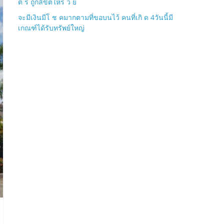
ต ร ถูกลิขิตให้ร ว ย
จะมีเงินมีโ ช คมากตามที่ขอบนไว้ คนที่เกิ ด 4วันนี้มี
เกณฑ์ได้รับทรัพย์ใหญ่