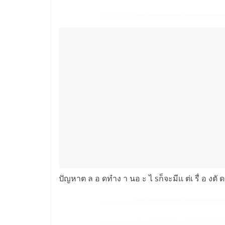
ปัญหาต ล อ ดทำง า นอ ะ ไ sก็จะมีเเ ต่เ รื่ อ งตั 