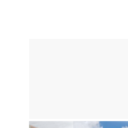
Skip
to
ดวง
content
ราศี
เงิน
กู้
สิน
เชื่อ
ดวง
ราศี
เงิน
กู้