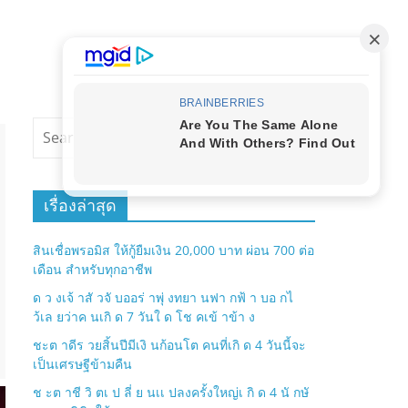
เรื่องล่าสุด
สินเชื่อพรอมิส ให้กู้ยืมเงิน 20,000 บาท ผ่อน 700 ต่อ
เดือน สำหรับทุกอาชีพ
ด ว งเจ้ าสั วจั บออร่ าพุ่ งทยา นฟา กฟ้ า บอ กไ
ว้เล ยว่าค นเกิ ด 7 วันใ ด โช คเข้ าข้า ง
ชะต าดีร วยสิ้นปีมีเงิ นก้อนโต คนที่เกิ ด 4 วันนี้จะ
เป็นเศรษฐีข้ามคืน
ช ะต าชี วิ ตเ ป ลี่ ย นเเ ปลงครั้งใหญ่เ กิ ด 4 นั กษั