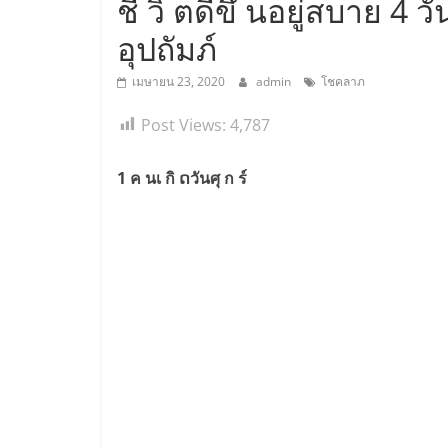
ชี วิ ตดีขึ้ นอยู่สบาย 4
อุปถัมภ์
เมษายน 23, 2020
admin
โชคลาภ
Post Views:
4,787
1 ค นเ กิ ດวันศุ ก ร์