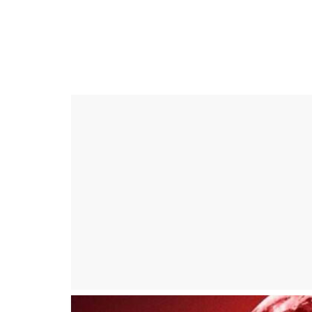
Skip
to
ดวง
content
ราศี
เงิน
กู้
สิน
เชื่อ
ดวง
ราศี
เงิน
กู้