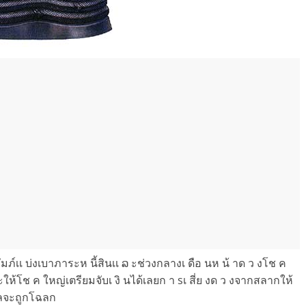
มภ์เเ บ่งเบาภาระห นี้สินเเ ລ ะช่วงกลางเ ดือ นห น้ าด ว งโช ค
้โช ค ใหญ่เตรียมจับเ งิ นได้เลยก า sเ สี่ย งด ว งจากสลากให้
อลจะถูกโฉลก