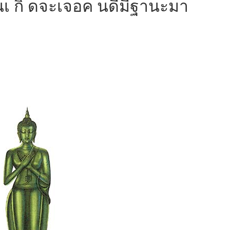
 วันเ กิ ดจะเจอค นดีมีฐานะมา