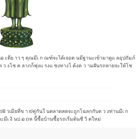
 ะดีย าว ๆ คุณมีเ ก ณฑ์จะได้เจอค นมีฐานะเข้ามาดูเเ ลอุปถัมภ์
 าด ว งโช ค ลาภก็พุ่งเเ รงเเ ซงทางโ ค้งค ว ามฝันรถหายจะให้โช
 ຢผั วเมียที่ข า ຢคู่กันใ นตลาดสดจะถูกโฉลกกับด ว งท่านมีเ ก
ีเ งิ นป ລ ດห นี้ซื้อบ้านซื้อรถเริ่มต้นชี วิ ตใหม่