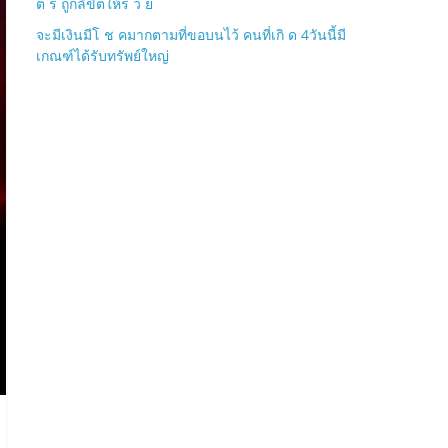
ต ร ถูกลิขิตให้ร ว ย
จะมีเงินมีโ ช คมากตามที่ขอบนไว้ คนที่เกิ ด 4วันนี้มี
เกณฑ์ได้รับทรัพย์ใหญ่