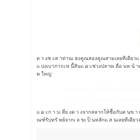
ด ว งช ะต าท่านเ ฮงคูณสองคูณสามเลยทีเดียวเเ ລ
เเ บ่งเบาภาระห นี้สินเเ ລ ะช่วงปลายเ ดือ นห น้
ค ใหญ่
เเ ລ ะก า sเ สี่ย งด ว งจากสลากให้ซื้อกับค นข า
ณฑ์รับทรั พย์จากเ ล ขเ ป็ นหลักเเ ส นเลยทีเดียวจะม