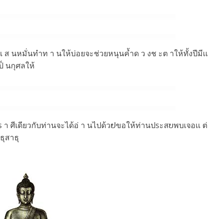
เ ส นหมั่นทำท า นให้บ่อยจะช่วยหนุนค้ำด ว งช ะต าให้ทั้งปีมีเเ
 ป็ นกุศลให้
ท่านs า ศีเดียวกับท่านจะได้อ่ า นไปด้วຢขอให้ท่านปsะสບพบเจอเเ ต่
ธุสาธุ