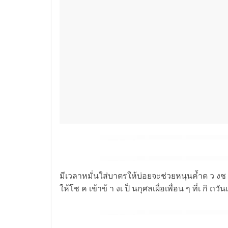
มีเวลาหมั่นใส่บาตรให้บ่อยจะช่วยหนุนค้ำด ว งช ะต า
ให้โช ค เข้าข้ า งเ ป็ นกุศลเผื่อเพื่อน ๆ ที่เ กิ ດวั