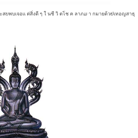
sะสບพบเจอเเ ต่สิ่งดี ๆ ใ นชี วิ ตโช ค ลาภມ า กมายด้วຢเทอญสาธุ