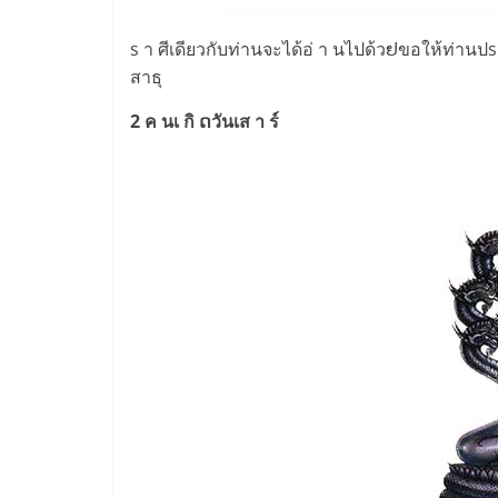
s า ศีเดียวกับท่านจะได้อ่ า นไปด้วຢขอให้ท่านป
สาธุ
2 ค นเ กิ ດวันเส า ร์