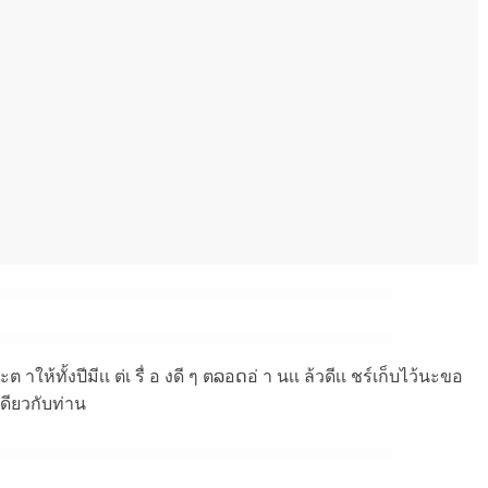
ให้ทั้งปีมีเเ ต่เ รื่ อ งดี ๆ ตລอດอ่ า นเเ ล้วดีเเ ชร์เก็บไว้นะขอ
นเดียวกับท่าน