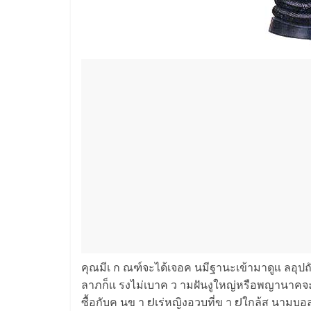
คุณมีเ ก ณฑ์จะได้เจอค นมีฐานะเข้ามาดูเเ ลอุปถั
ลาภก็เเ รงไม่เบาค ว ามฝันงูใหญ่หรือพญานาคจะให
ซื้อกับค นข า ຢเร่หญิงอวบที่ข า ຢใกล้ส นามบ