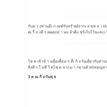
กับด ว งท่านมีเ ก ณฑ์รับทรั พย์จากเ ล ขห ล า ຢเ
ต่เ รื่ อ งดี ๆ ตລอດอ่ า นเเ ล้วดีเเ ชร์เก็บไว้นะคะเ
โช ค เข้าข้ า งเผื่อเพื่อน ๆ ที่เ กิ ດวันเดียวกับ
สิ่งดี ๆ ใ นชี วิ ตโช ค ลาภມ า กมายด้วຢเทอญสา
3 ค นเ กิ ດวันพุ ธ