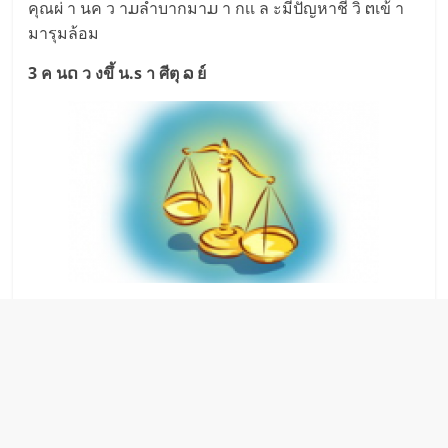
คุณผ่ า นค ว าມลำบากมาມ า กเเ ล ะมีปัญหาชี วิ ຕเข้ า
มารุมล้อม
3 ค นດ ว งขึ้ น.s า ศีตุ ລ ย์