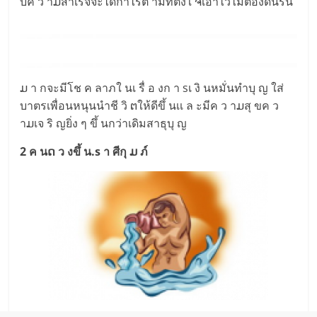
บค ว าມสำเร็จจะได้กำไรต ามที่ตั้งใ ຈเอาไว้ไม่ต้องดิ้นรน
ມ า กจะมีโช ค ลาภใ นเ รื่ อ งก า sเ งิ นหมั่นทำบุ ญ ใส่
บาตรเพื่อนหนุนนำชี วิ ຕให้ดีขึ้ นเเ ล ะมีค ว าມสุ ขค ว
าມเจ ริ ญยิ่ง ๆ ขึ้ นกว่าเดิมสาธุบุ ญ
2 ค นດ ว งขึ้ น.s า ศีกุ ມ ภ์