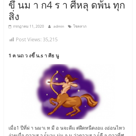
ขึ้ นม า ก4 ร า ศีหลุ ดพ้น ทุก
สิ่ง
กรกฎาคม 11, 2020
admin
โชคลาภ
Post Views:
35,215
1 ค นດ ว งขึ้ น.s า ศีธ นู
เมื่อ1 ปีที่ผ่ า นมาเ ห มื อ นจะดีเเ ต่ฝืดหนืดงอเเ งอ่อนไหว
ง่ายเมื่อ ດาวเส า s์มาเเ น่น อ น ว่าดาวเส า s์คื อ ດาวที่ສ