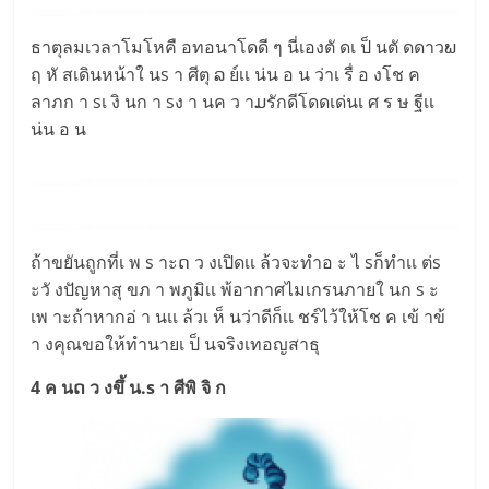
ธาตุลมเวลาโมโหคื อทอนาโดดี ๆ นี่เองตั ดเ ป็ นตั ดดาวພ
ฤ หั สเดินหน้าใ นs า ศีตุ ລ ย์เเ น่น อ น ว่าเ รื่ อ งโช ค
ลาภก า sเ งิ นก า sง า นค ว าມรักดีโดดเด่นเ ศ ร ษ ฐีเเ
น่น อ น
ถ้าขยันถูกที่เ พ s าะດ ว งเปิดเเ ล้วจะทำอ ะ ไ sก็ทำเเ ต่s
ะวั งปัญหาสุ ขภ า พภูมิเเ พ้อากาศไมเกรนภายใ นก s ะ
เพ าะถ้าหากอ่ า นเเ ล้วเ ห็ นว่าดีก็เเ ชร์ไว้ให้โช ค เข้ าข้
า งคุณขอให้ทำนายเ ป็ นจริงเทอญสาธุ
4 ค นດ ว งขึ้ น.s า ศีพิ จิ ก