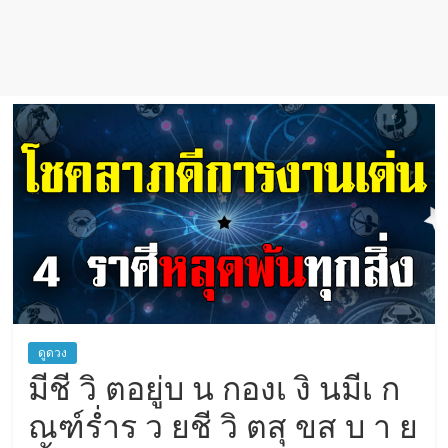
เชื่อ
ดูดวง
มีชี วิ ตอยู่บ น กองเ งิ นมีเ ก
ณฑ์ร่ำร ว ยชี วิ ตสุ ขส บ า ย