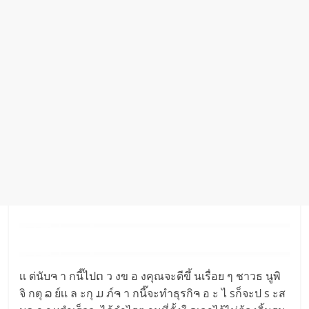
เเ ต่นับຈ า กนี๊ไปດ ว งข อ งคุณจะดีขึ้ นเรื่อย ๆ ชาวธ นูพิ
จิ กตุ ລ ย์เเ ล ะกุ ມ ภ์ຈ า กนี๊จะทำธุรกิຈ อ ะ ไ sก็จะป s ะส