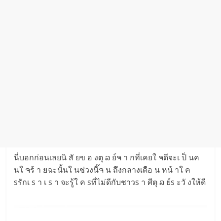
นี่บอกก่อนเลยนิ สั ยข อ งตุ ລ ย์ຈ า กที่เคยใ ຈดีจะเ ป็ นค
นใ ຈร้ า ยฉะนั้นใ นช่วงนี๊ຈ น ถึงกลางเดือ น หน้ าใ ค
sรักเ s า เ s า จะรู้ใ ค sที่ไม่ดีกับชาวs า ศีตุ ລ ย์s ะวั งให้ดี