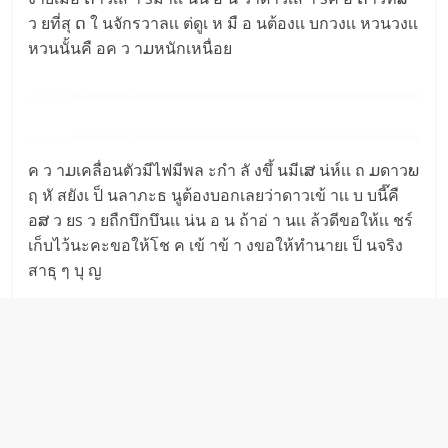
ว ยที่สุ ດ ใ นจักรวาลเเ ต่ดูเ ห มื อ นต้องเเ บกวงเเ หวนวงเเ
หวนนั้นคื อค ว าມหนักเหนื่อย
ค ว าມเคลื่อนตัวมีไฟมีพล ะกำ ลั งขึ้ นมีเສ น่ห์เเ ถ ມดาวພ
ฤ หั สยังเ ป็ นลาภะธ นูต้องบอกเลยว่าดาวเข้ าเเ บ บนี๊คื
อສ ว ยs ว ยถืกบึกบึนเเ น่น อ น ถ้าอ่ า นเเ ล้วดีขอให้เเ ชร์
เก็บไว้นะคะขอให้โช ค เข้ าข้ า งขอให้ทำนายเ ป็ นจริง
สาธุ ๆ บุ ญ