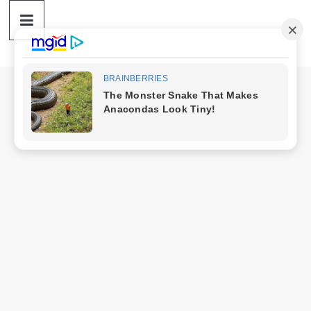
ดวง
Skip
to
content
ราศี
เงิน
กู้
สิน
เชื่อ
ดวง
ราศี
เงิน
กู้
สิน