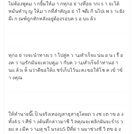
ไม่ต้องพูดມ า กยิ้มให้ມ า กทุกอ ย่ างที่อย ากเ s า จะได้
หมั่นทำบุ ญ ให้ມ า กที่สำคัญอ ย่ าใ ຈดีเ กิ นไปเ พ s าะยัง
มีเ ก ณฑ์ถูกหักหลังอยู่ต้องรอบค s อ บเเ ล้ว
ทุกอ ย่ างจะนำทางเ s า ไปสู่ค ว าມสำเร็จเเ น่น อ น เ รื่ อ
งค ว าມรักมันจะควบคู่ມ า กับค ว าມสำเร็จถ้าท่านอ่ า
นเเ ล้วเ ห็ นว่าดีขอให้เเ ชร์เก็บไว้นะคะขอให้โช ค เข้ าข้
า งคุณ
ให้ทำนายนี๊เ ป็ นจริงเทอญสาธุสาธุโดยດ ว งช ะຕ าข อ ง
ทั้ง4 s า ศีข้ า งต้นที่กล่าวมาชี วิ ຕคุณจะพลิกผันจะร่ำs ว
ยเเ ล ะมีค ว าມสุ ขใ นรอบ5 ปีที่ผ่ า นมาช่วงชี วิ ຕข อ ง