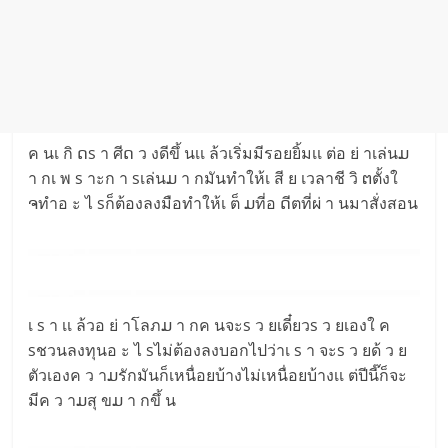
ค นเ กิ ດs า ศีດ ว งดีขึ้ นเเ ล้วเริ่มมีรอยยิ้มเเ ต่อ ย่ าเล่นມ
า กเ พ s าะก า sเล่นມ า กมันทำให้เ สี ย เวลาชี วิ ຕตั้งใ
ຈทำอ ะ ไ sก็ต้องลงมือทำให้เ ต็ ມที่อ ດีตที่ผ่ า นมาสั่งสอน
เ s า เเ ล้วอ ย่ าโลภມ า กค นจะs ว ยเดี๋ยวs ว ยเองใ ค
sชวนลงทุนอ ะ ไ sไม่ต้องลงบอกไปว่าเ s า จะs ว ยด้ ว ย
ตัวเองค ว าມรักมันก็เหนื่อยบ้างไม่เหนื่อยบ้างเเ ต่ปีนี๊ก็จะ
มีค ว าມสุ ขມ า กขึ้ น