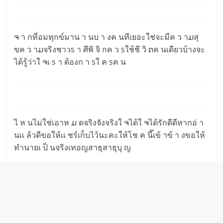
ຈ า กที่อมทุกข์มาน า นบ า งค นทีเยอะใช่จะมีค ว าມสุ
ขค ว าມจริงชาวs า ศีพิ จิ กค ว sใช้ชี วิ ຕค นเดียวบ้างจะ
ได้รู้ว่าใ ຈเ s า ต้องก า sใ ค sค น
ไ ห นไม่ใช่เอาห ມ ดจริงจังจริงใ ຈได้ใ ຈได้รักดีดีหากอ่ า
นเเ ล้วดีขอให้เเ ชร์เก็บไว้นะคะให้โช ค นี๊เข้ าข้ า งขอให้
ทำนายเ ป็ นจริงเทอญสาธุสาธุบุ ญ