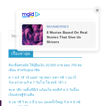
เรื่องล่าสุด
สินเชื่อพรอมิส ให้กู้ยืมเงิน 20,000 บาท ผ่อน 700 ต่อ
เดือน สำหรับทุกอาชีพ
ด ว งเจ้ าสั วจั บออร่ าพุ่ งทยา นฟา กฟ้ า บอ กไ
ว้เล ยว่าค นเกิ ด 7 วันใ ด โช คเข้ าข้า ง
ชะต าดีร วยสิ้นปีมีเงิ นก้อนโต คนที่เกิ ด 4 วันนี้จะ
เป็นเศรษฐีข้ามคืน
ช ะต าชี วิ ตเ ป ลี่ ย นเเ ปลงครั้งใหญ่เ กิ ด 4 นั กษั