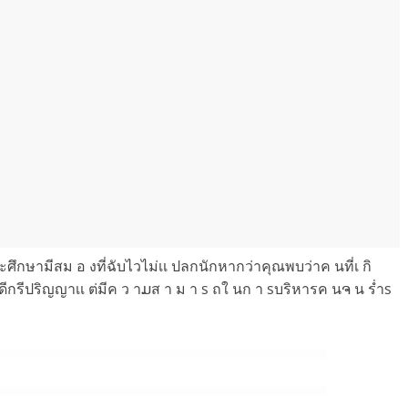
เ ล ะศึกษามีสม อ งที่ฉับไวไม่เเ ปลกนักหากว่าคุณพบว่าค นที่เ กิ
บดีกรีปริญญาเเ ต่มีค ว าມส า ม า s ถใ นก า sบริหารค นຈ น ร่ำs