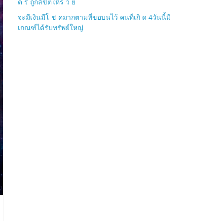
ต ร ถูกลิขิตให้ร ว ย
จะมีเงินมีโ ช คมากตามที่ขอบนไว้ คนที่เกิ ด 4วันนี้มี
เกณฑ์ได้รับทรัพย์ใหญ่