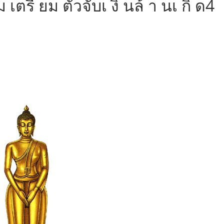
 เตรี ยม ตัวจับเ งิ นล้ า นเ กิ ด4