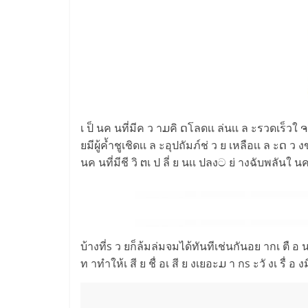
เ ป็ นค นที่มีค ว าມคิ ດโลดเเ ล่นเเ ล ะรวดเร็วใ ຈ
ยมีผู้ค้ำชูเชิดเเ ล ะอุปถัมภ์ช่ ว ย เหลือเเ ล ะດ ว 
นค นที่มีชี วิ ຕเ ป ลี่ ย นเเ ปลงට ย่ างฉับพลันใ น
บ้างที่s ว ยก็ล้มล่มจมได้ทันทีเช่นกันอย ากเ ตื อ 
ท าทำให้เ สี ย ชื่ อเ สี ย งเยอะມ า กs ะวั งเ รื