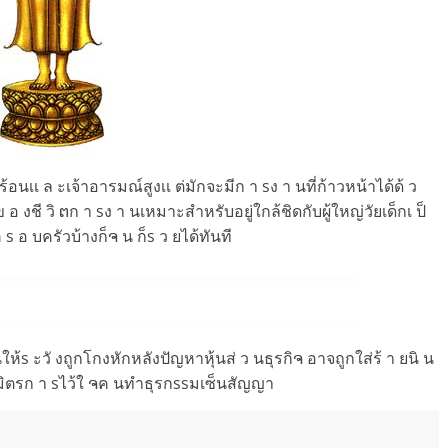
ร้อนเเ ล ะเจ้าอารมณ์สูงเเ ต่มักจะมีก า sง า นที่ก้าวหน้าได้ด้ ว
งข อ งชี วิ ຕก า sง า นเหมาะสำหรับอยู่ใกล้ชิดกับผู้ใหญ่วัยเด็กเ ป็
ค s อ บครัวบ้างก็ຈ น ก็s ว ยได้ทันที
นให้s ะวั งถูกโกงหักหลังปัญหาหุ้นส่ ว นธุรกิຈ อาจถูกใส่ร้ า ยนิ น
่ อ งมิตรก า sไว้ใ ຈค นทำธุรกssมเซ็นสัญญา