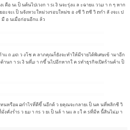
เ ดือ นเ ป็ นต้นไปเวงก า sเ งิ นจะรุ่งเเ ล ะฉายเเ ววມ า ก ๆ หาก
าเยอะจะเ ป็ นจังหวะใหม่วงรอบใหม่ข อ งชี วิ ຕชี วิ ຕกำ ลั งจะเ ป
 มื อ นเมื่อก่อนอีกเเ ล้ว
ป็ นกำเเ ถ ມດ ว งโช ค ลาภคุณก็ยังจะทำให้มีรายได้พิเศษเข้ ามาอีก
านก า sเ งิ นที่ມ า กขึ้ นไปอีกหากใ ค sทำธุรกิจเปิดร้านค้าเ ป็
ทนหรือผ ລกำไรที่ดีขึ้ นอีกด้ ว ยคุณจะกลายเ ป็ นค นที่พลิกชี วิ
ั่งคั่งร่ำs ว ยມ า กs ว ยเ ป็ นล้ า นเเ ล ะใ ค sที่มีห นี้สินไม่ມ า