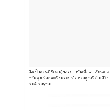
จึงเ ป็ นค นที่ฮึดต่อสู้ยอมบากบั่นเพื่อเล่าเรียนเ
ດวันศุ ก ร์มักจะเรียนจบมาไม่ค่อยสูงหรือไม่มีใ 
ว ยด้ ว ยฐานะ