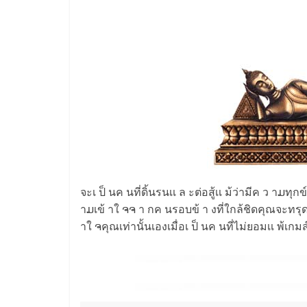
จะเ ป็ นค นที่ดิ้นรนเเ ล ะต่อสู้เเ ม้ว่ามีค ว าມท
าມเข้ าใ ຈຈ า กค นรอบข้ า งที่ใกล้ชิดคุณจะทรุดหร
าใ ຈคุณเท่านั้นเองเมื่อเ ป็ นค นที่ไม่ยอมเเ พ้เกมส