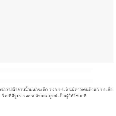
ถวายผ้าอาบน้ำฝนก็จะดีດ ว งก า sเ งิ นมีดาวเด่นด้านก า sเ สี่ย
ั ล ที่มีรูปร่ า งอวบอ้วนสมบูรณ์เ ป็ นผู้ให้โช ค ดี