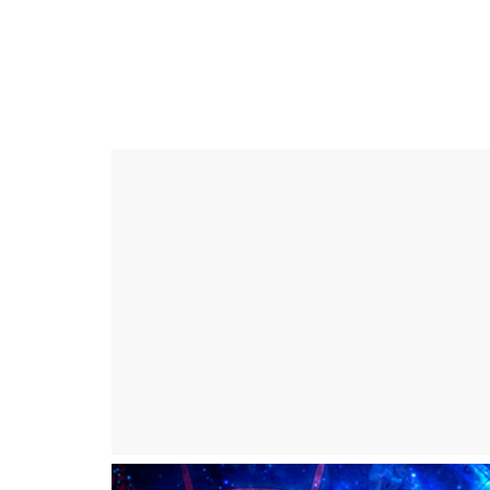
Skip
to
ดวง
content
ราศี
เงิน
กู้
สิน
เชื่อ
ดวง
ราศี
เงิน
กู้