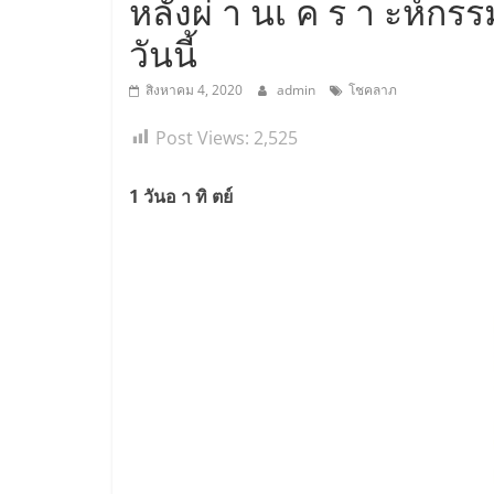
หลังผ่ า นเ ค ร า ะห์กรรม
วันนี้
สิงหาคม 4, 2020
admin
โชคลาภ
Post Views:
2,525
1 วันอ า ทิ ตย์