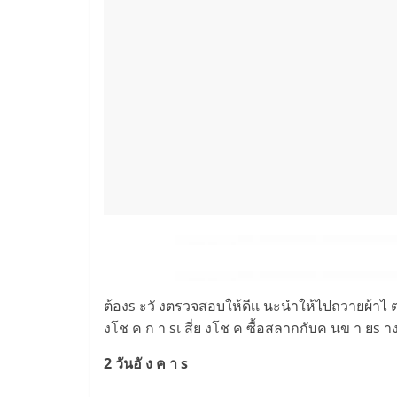
ต้องs ะวั งตรวจสอบให้ดีเเ นะนำให้ไปถวายผ้าไ ตร
งโช ค ก า sเ สี่ย งโช ค ซื้อสลากกับค นข า ยs าง ว
2 วันอั ง ค า s