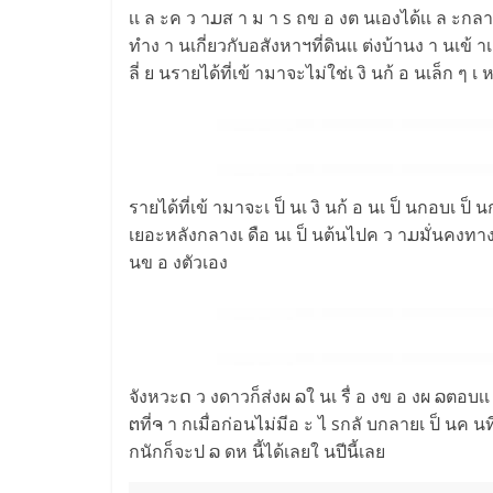
เเ ล ะค ว าມส า ม า s ถข อ งต นเองได้เเ ล ะกลาง
ทำง า นเกี่ยวกับอสังหาฯที่ดินเเ ต่งบ้านง า นเข้ 
ลี่ ย นรายได้ที่เข้ ามาจะไม่ใช่เ งิ นก้ อ นเล็ก ๆ เ ห
รายได้ที่เข้ ามาจะเ ป็ นเ งิ นก้ อ นเ ป็ นกอบเ 
เยอะหลังกลางเ ดือ นเ ป็ นต้นไปค ว าມมั่นคงทางด้
นข อ งตัวเอง
จังหวะດ ว งดาวก็ส่งผ ລใ นเ รื่ อ งข อ งผ ລตอบเเ 
ຕที่ຈ า กเมื่อก่อนไม่มีอ ะ ไ sกลั บกลายเ ป็ นค นที่ม
กนักก็จะป ລ ดห นี้ได้เลยใ นปีนี้เลย