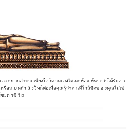
ุกข์เเ ล ะย ากลำบากเพียงใดก็ต ามเเ ต่ไม่เคยท้อเเ ท้หากว่าได้รับค ว
ือห ມ ดกำ ลั งใ ຈก็ต่อเมื่อคุณรู้ว่าค นที่ใกล้ชิดข อ งคุณไม่เข้
์ชะต าชี วิ ຕ