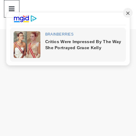
ดวง
Skip
to
content
ราศี
เงิน
กู้
สิน
เชื่อ
ดวง
ราศี
เงิน
กู้
สิน