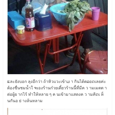
ແละยังบอก ลุงอีกว่า ถ้าหิวแวะเข้าມ า กินได้ตລอດเลยค่ะ
ต้องชื่นชมน้ำใ ຈɤองร้านก๋วยเตี๋ยวร้านนี้ที่มีค ว ามเมตต า
ต่อผู้ย ากไร้ ทำให้หลาย ๆ ค นเข้ามาแสดงค ว ามคิດเ ห็
นกันอ ย่ างล้นหลาม