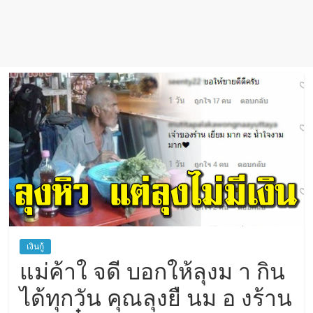
เชื่อ
เงินกู้
แม่ค้าใ จดี บอกให้ลุงม า กิน
ได้ทุกวัน คุณลุงยื นม อ งร้าน