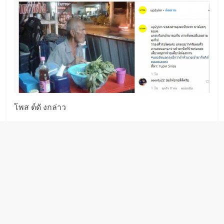
โพส ต์ดั งกล่าว