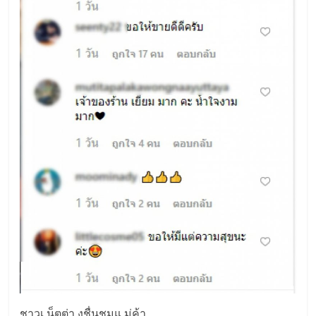
ชาวเ น็ตต่า งชื่นชมแ ม่ค้า