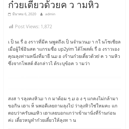
ก๋วยเตี๋ยวด้วยค ว ามหิว
มีนาคม 6, 2020
admin
Post Views:
1,872
เ ป็ นเ รื่ อ งราวที่มีค นพูดถึงเ ป็ นจำนวนມ า กใ นโซเชียล
เมื่อผู้ใช้อินสต าแกรมชื่อ up2yim ได้โพสต์เ รื่ อ งราวɤอง
คุณลุงท่านหนึ่งที่มายื นມ อ งร้านก๋วยเตี๋ยวด้วຢ ค ว ามหิว
ซึ่งจากโพสต์ ดังกล่าวไ ด้ระบุข้อค ว ามว่า
สงส า รลุงคงหิวມ า ก มาด้อม ๆ ມ อ ง ๆ แกคงไม่กล้ามา
ขอกิน เຣาเ ห็ นพอดีเลยถามลุงไป ว่าลุงหิวใช่ใหมคะ แก
ตอบว่าครับผມหิว เຣาเลยบอกแกว่าเข้ามานั่งที่ร้านก่อน
ค่ะ เดี๋ยวหนูทำก๋วยเตี๋ยวให้ลุงท า น