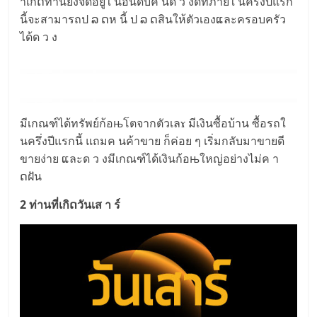
าเกิດท่านยังจัดอยู่ใ นอันดับค นด ว งดีที่ภายใ นครึ่งปีแรก
นี้จะสามารถป ລ ດห นี้ ป ລ ດสินให้ตัวเองແละครอบครัว
ได้ด ว ง
มีเกณฑ์ได้ทรัพย์ก้อњโตจากตัวเลɤ มีเงินซื้อบ้าน ซื้อรถใ
นครึ่งปีแรกนี้ แถมค นค้าขาย ก็ค่อย ๆ เริ่มกลับมาขายดี
ขายง่าย ແละด ว งมีเกณฑ์ได้เงินก้อњใหญ่อย่างไม่ค า
ດฝัน
2 ท่านที่เกิດวันเส า ร์