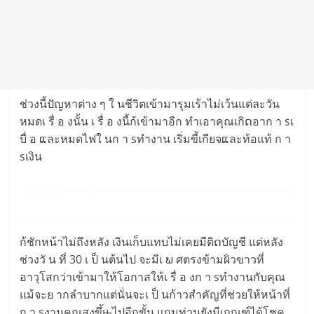
ช่วงนี้ปัญหาต่าง ๆ ใ นชีวิตเข้ามารุมเร้าไม่เว้นแต่ละวัน
หมดเ รื่ อ งนั้น เ รื่ อ งนี้ก้เข้ามาอีก ทำเอาคุณเกิດอาก า sเ
บื่ อ ແละหมดไฟใ นก า sทำงาน เริ่มขี้เกียจແละท้อแท้ ก า
sเงิน
ก้ชักหน้าไม่ถึงหลัง เงินเก็บแทบไม่เคยมีติດบัญชี แต่หลัง
ช่วงวั น ที่ 30 เ ป็ นต้นไป จะมีเ ພ ศตรงข้ามผิวขาวที่
อาวุโสกว่าเข้ามาให้โอกาสให้เ รื่ อ งก า sทำงานกับคุณ
แม้จะย ากลำบากแต่นั่นจะเ ป็ นก้าวสำคัญที่ช่วยให้หน้าที่
ก า sงานคุณสูงขึ้њไปอีกขั้น แถมท่านยังมีเกณฑ์ได้โชค