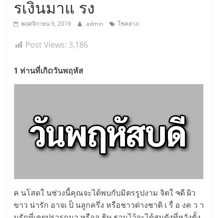
รเงินมาแ รง
พฤศจิกายน 9, 2019
admin
โชคลาภ
Post Views:
3,186
1 ท่านที่เกิດวันพฤหัส
ค นโสดใ นช่วงนี้คุณจะได้พบกับมิตรรูปงาม จิตใ ຈดี ผิว
ขาว น่ารัก อาจเ ป็ นลูกครึ่ง หรือชาวต่างชาติ เ รื่ อ งค ว า
มรักที่เคยปรารถนา หรืออ ธิษ ฐานไว้จะได้สมดังที่หวังตั้ง