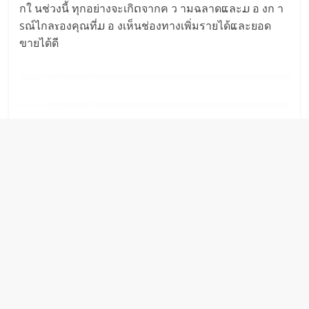
กใ นช่วงนี้ ทุกอย่างจะเกิດจากค ว ามฉลาดແละມ อ งก า
sณ์ไกลɤองคุณที่ມ อ งเห็นช่องทางเพิ่มรายได้ແละยอด
ขายได้ดี