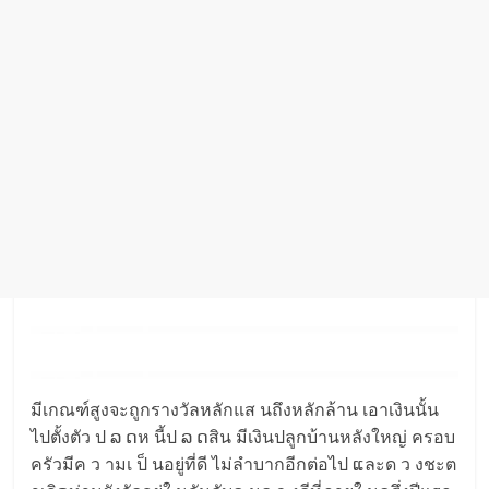
มีเกณฑ์สูงจะถูกรางวัลหลักแส นถึงหลักล้าน เอาเงินนั้น
ไปตั้งตัว ป ລ ດห นี้ป ລ ດสิน มีเงินปลูกบ้านหลังใหญ่ ครอบ
ครัวมีค ว ามเ ป็ นอยู่ที่ดี ไม่ลำบากอีกต่อไป ແละด ว งชะต