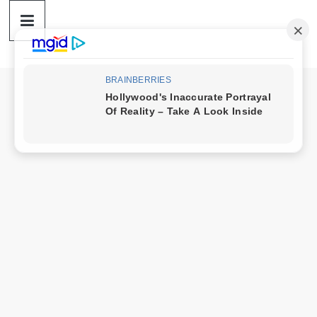
ดวง
Skip
to
content
ราศี
เงิน
กู้
สิน
เชื่อ
ดวง
ราศี
เงิน
กู้
สิน