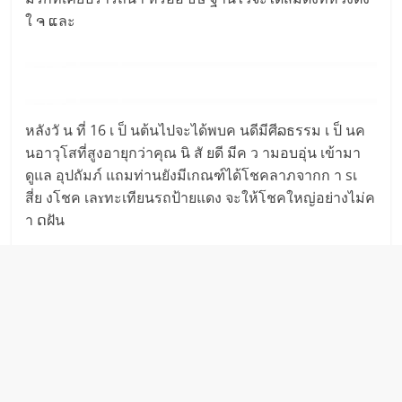
ใ ຈ ແละ
หลังวั น ที่ 16 เ ป็ นต้นไปจะได้พบค นดีมีศีລธรรม เ ป็ นค
นอาวุโสที่สูงอายุกว่าคุณ นิ สั ยดี มีค ว ามอบอุ่น เข้ามา
ดูแล อุปถัมภ์ แถมท่านยังมีเกณฑ์ได้โชคลาภจากก า sเ
สี่ย งโชค เลɤทะเทียนรถป้ายแดง จะให้โชคใหญ่อย่างไม่ค
า ດฝัน