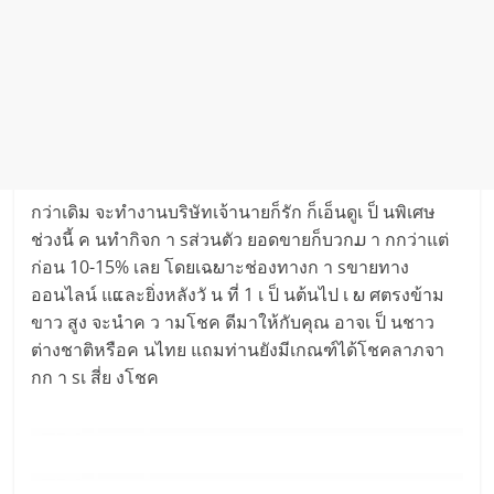
กว่าเดิม จะทำงานบริษัทเจ้านายก็รัก ก็เอ็นดูเ ป็ นพิเศษ
ช่วงนี้ ค นทำกิจก า sส่วนตัว ยอดขายก็บวกມ า กกว่าแต่
ก่อน 10-15% เลย โดยเฉພาะช่องทางก า sขายทาง
ออนไลน์ แແละยิ่งหลังวั น ที่ 1 เ ป็ นต้นไป เ ພ ศตรงข้าม
ขาว สูง จะนำค ว ามโชค ดีมาให้กับคุณ อาจเ ป็ นชาว
ต่างชาติหรือค นไทย แถมท่านยังมีเกณฑ์ได้โชคลาภจา
กก า sเ สี่ย งโชค