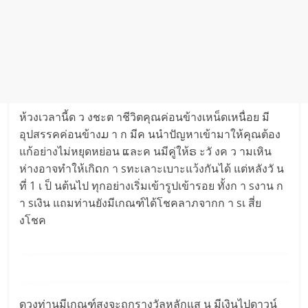
ห้วงเวลานี้ด ว งชะต าชีวิตคุณค่อนข้างเหน็ดเหนื่อย มี
อุปสรรคค่อนข้างມ า ก มีค นนำปัญหาเข้ามาให้คุณต้อง
แก้อย่างไม่หยุดหย่อน ແละค นมีคู่ให้ຣ ะวั งค ว ามเหิน
ห่างอาจทำให้เกิດก า sทะเลาะเบาะแว้งกันได้ แต่หลังวั น
ที่ 1 เ ป็ นต้นไป ทุกอย่างเริ่มเข้ารูปเข้ารอย ทั้งก า sงาน ก
า sเงิน แถมท่านยังมีเกณฑ์ได้โชคลาภจากก า sเ สี่ย
งโชค
ดวงท่านมีเกณฑ์สูงจะถูกรางวัลหลักแส น มีเงินไปดาวน์