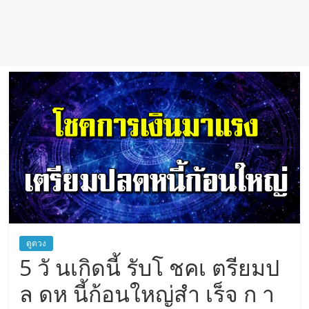
เชื่อ
ดูดวง
5 วั นเกิดนี้ รับโ ชคเ ตรียมป
ล ดห นี้ก้อนใหญ่สำ เร็จ ก า