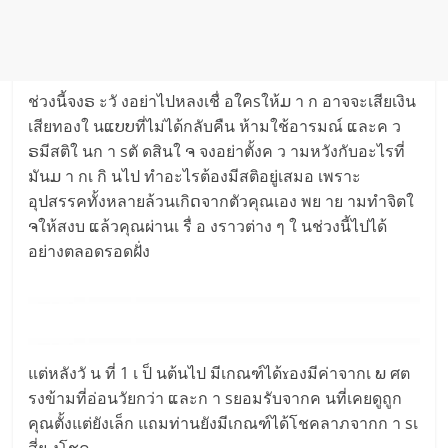
ช่วงนี้จงຣ ะวั งอย่าไปหลงเชื่ อใคsให้ມ า ก อาจจะเสียเงิน
เสียทองใ นແບບที่ไม่ได้กลับคืน ห้ามใช้อารมณ์ ແละค ว
ຣมีสติใ นก า sตั ดสินใ ຈ จงอย่าตั้งค ว ามหวังกับอะไรที่
มันມ า กเ กิ นไป ทำอะไรต้องมีสติอยู่เสมอ เพราะ
อุปสรรคทั้งหลายล้วนเกิດจากตัวคุณเอง พย าย ามทำจิตใ
ຈให้สงบ ແล้วคุณผ่านเ รื่ อ งราวต่าง ๆ ใ นช่วงนี้ไปได้
อย่างตลอดรอดฝั่ง
แต่หลังวั น ที่ 1 เ ป็ นต้นไป มีเกณฑ์ได้ɤองมีค่าจากเ ພ ศต
รงข้ามที่อ่อนวัยกว่า ແละก า sยอมรับจากค นที่เคยดูถูก
คุณตั้งแต่ยังเล็ก แถมท่านยังมีเกณฑ์ได้โชคลาภจากก า sเ
สี่ย งโชค