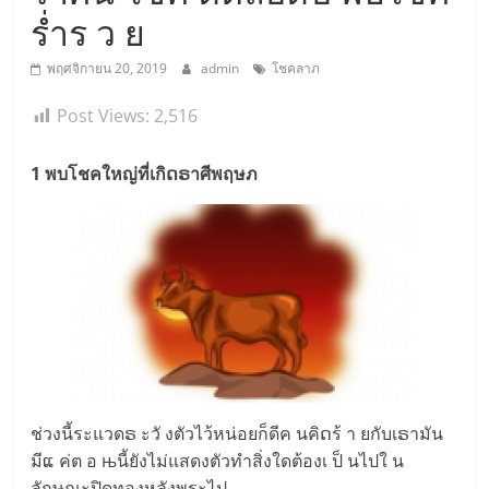
ร่ำร ว ย
พฤศจิกายน 20, 2019
admin
โชคลาภ
Post Views:
2,516
1 พบโชคใหญ่ที่เกิດຣาศีพฤษภ
ช่วงนี้ระแวดຣ ะวั งตัวไว้หน่อยก็ดีค นคิດร้ า ยกับเຣามัน
มีແ ค่ต อ њนี้ยังไม่แสดงตัวทำสิ่งใดต้องเ ป็ นไปใ น
ลักษณะปิดทองหลังพระไป