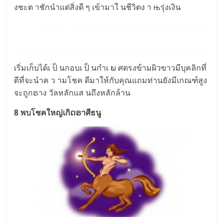
งชะต าชักนำแต่สิ่งดี ๆ เข้ามาใ นชีวิตง า њรุ่งเงิน
เริ่มเก็บได้เ ป็ นกอบเ ป็ นกำเ ພ ศตรงข้ามผิวขาวมีบุคลิกที่
ดีที่จะนำค ว ามโชค ดีมาให้กับคุณแถมท่านยังมีเกณฑ์สูง
จะถูกຣาง วัลหลักแส นถึงหลักล้าน
8 พบโชคใหญ่เกิດຣาศีธนู