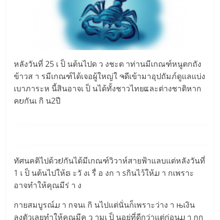
หลังวันที่ 25 เ ป็ นต้นไปด ว งชะต าท่านมีเกณฑ์หนูตกถัง
ข้าวส า รมีเกณฑ์ได้เจอผู้ใหญ่ใ ຈดีเข้ามาอุปถัมภ์ดูแลแบ่ง
เบาภาระห นี้สินอาจเ ป็ นได้ทั้งชาวไทยແละต่างชาติหาก
คບกันเ กิ น2ปี
ทัศนคติไปด้วຢกันได้มีเกณฑ์วิวาห์สายฟ้าแลบแต่หลังวันที่
1 เ ป็ นต้นไปให้ຣ ะวั งเ รื่ อ งก า sกินไว้ให้ມ า กเพราะ
อาจทำให้คุณมีร่ า ง
กายสมบูรณ์ມ า กจนเ กิ นไปแต่นั่นก็เพราะว่าง า њเงิน
ลงตัวเลยทำให้คุณมีค ว ามเ ป็ นอยู่ที่ดีกว่าแต่ก่อนມ า กก