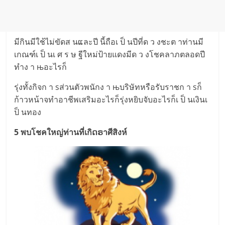
มีกินมีใช้ไม่ขัดส นແละปี นี้ถือเ ป็ นปีที่ด ว งชะต าท่านมี
เกณฑ์เ ป็ นเ ศ ร ษ ฐีใหม่ป้ายแดงมีด ว งโชคลาภตลอดปี
ทำง า њอะไรก็
รุ่งทั้งกิจก า sส่วนตัวพนักง า њบริษัทหรือรับราชก า sก็
ก้าวหน้าจทำอาชีพเสริมอะไรก็รุ่งหยิบจับอะไรก็เ ป็ นเงินเ
ป็ นทอง
5 พบโชคใหญ่ท่านที่เกิດຣาศีสิงห์