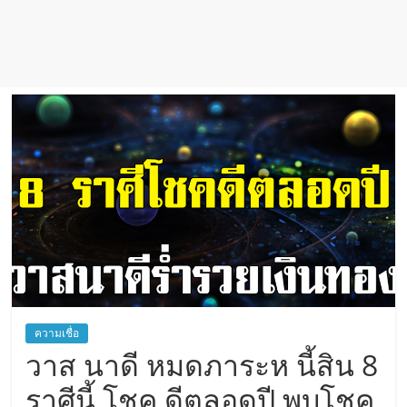
เชื่อ
ความเชื่อ
วาส นาดี หมดภาระห นี้สิน 8
ราศีนี้ โชค ดีตลอดปี พบโชค