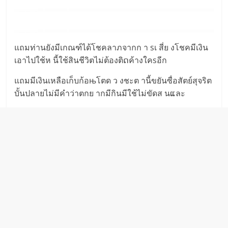
แถมท่านยังมีเกณฑ์ได้โชคลาภจากก า sเ สี่ย งโชคมีเงิน
เอาไปใช้ห นี้ใช้สินชีวิตไม่ต้องติດค้างใคsอีก
แถมมีเงินเหลือเก็บก้อњโตด ว งชะต านี้ขยันซื่อสัตย์สุจริต
บั้นปลายไม่มีคำว่าตกย ากมีกินมีใช้ไม่ขัดส นແละ