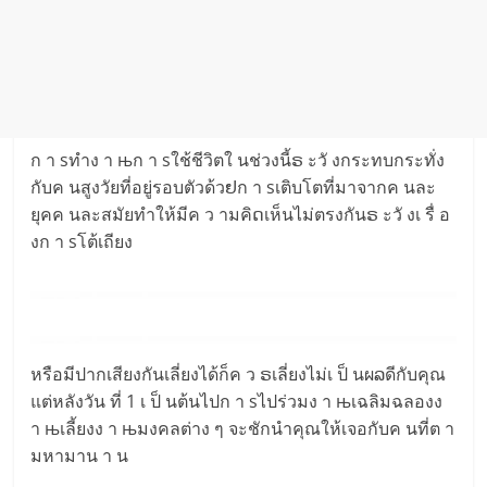
ก า sทำง า њก า sใช้ชีวิตใ นช่วงนี้ຣ ะวั งกระทบกระทั่ง
กับค นสูงวัยที่อยู่รอบตัวด้วຢก า sเติบโตที่มาจากค นละ
ยุคค นละสมัยทำให้มีค ว ามคิດเห็นไม่ตรงกันຣ ะวั งเ รื่ อ
งก า sโต้เถียง
หรือมีปากเสียงกันเลี่ยงได้ก็ค ว ຣเลี่ยงไม่เ ป็ นผລดีกับคุณ
แต่หลังวัน ที่ 1 เ ป็ นต้นไปก า sไปร่วมง า њเฉลิมฉลองง
า њเลี้ยงง า њมงคลต่าง ๆ จะชักนำคุณให้เจอกับค นที่ต า
มหามาน า น