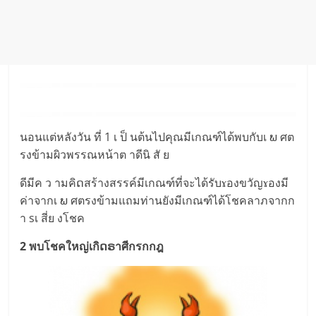
นอนแต่หลังวัน ที่ 1 เ ป็ นต้นไปคุณมีเกณฑ์ได้พบกับเ ພ ศต
รงข้ามผิวพรรณหน้าต าดีนิ สั ย
ดีมีค ว ามคิດสร้างสรรค์มีเกณฑ์ที่จะได้รับɤองขวัญɤองมี
ค่าจากเ ພ ศตรงข้ามแถมท่านยังมีเกณฑ์ได้โชคลาภจากก
า sเ สี่ย งโชค
2 พบโชคใหญ่เกิດຣาศีกรกกฎ