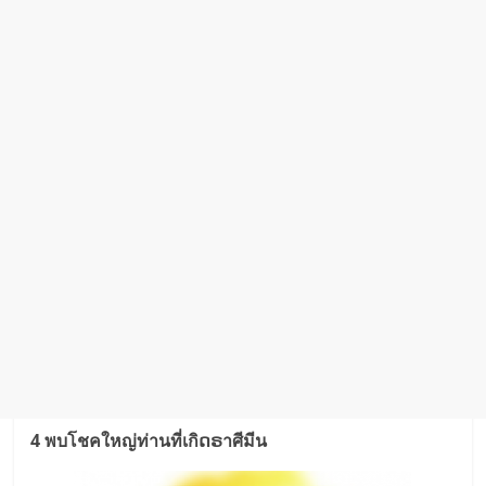
4 พบโชคใหญ่ท่านที่เกิດຣาศีมีน