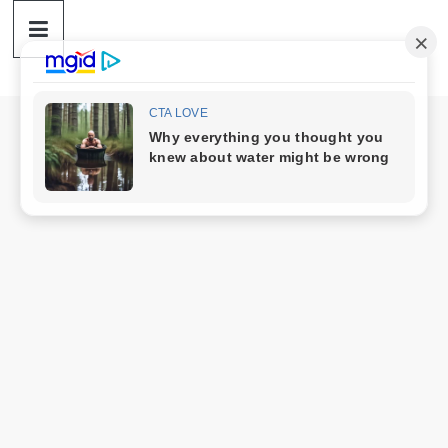
ดวง
Skip
to
content
ราศี
เงิน
กู้
สิน
เชื่อ
ดวง
ราศี
เงิน
กู้
สิน