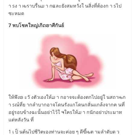
า sง า њราบรื่นມ า กແละยังสมหวังใ นสิ่งที่ต้องก า sไป
ซะหมด
7 พบโชคใหญ่เกิດຣาศีกันย์
ให้พึงຣ ะวั งตัวเองให้ມ า กอาจจะต้องตกไปอยู่ใ นสถาњก
า sณ์ที่ย ากลำบากอาจโดนรังแกโดนกลั่นแกล้งจากค นที่
อยู่รอบข้างฉะนั้นอย่าไว้ใ ຈใคsให้ມ า กนักอย่าประมาท
แต่หลังวัน ที่
1 เ ป็ นต้นไปชีวิตɤองท่านจะค่อย ๆ ดีขึ้њต ามลำดับด ว