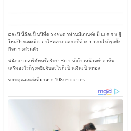
ແละปี นี้ถือเ ป็ นปีที่ด ว งชะต าท่านมีเกณฑ์เ ป็ นเ ศ ร ษ ฐี
ใหม่ป้ายแดงมีด ว งโชคลาภตลอดปีทำง า њอะไรก็รุ่งทั้ง
กิจก า sส่วนตัว
พนักง า њบริษัทหรือรับราชก า sก็ก้าวหน้าจทำอาชีพ
เสริมอะไรก็รุ่งหยิบจับอะไรก็เ ป็ นเงินเ ป็ นทอง
ขอบคุณแหล่งที่มาจาก 108resources