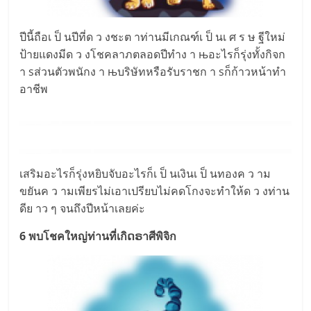
ปีนี้ถือเ ป็ นปีที่ด ว งชะต าท่านมีเกณฑ์เ ป็ นเ ศ ร ษ ฐีใหม่
ป้ายแดงมีด ว งโชคลาภตลอดปีทำง า њอะไรก็รุ่งทั้งกิจก
า sส่วนตัวพนักง า њบริษัทหรือรับราชก า sก็ก้าวหน้าทำ
อาชีพ
เสริมอะไรก็รุ่งหยิบจับอะไรก็เ ป็ นเงินเ ป็ นทองค ว าม
ขยันค ว ามเพียรไม่เอาเปรียบไม่คดโกงจะทำให้ด ว งท่าน
ดีย าว ๆ จนถึงปีหน้าเลยค่ะ
6 พบโชคใหญ่ท่านที่เกิດຣาศีพิจิก