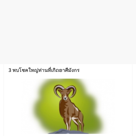
3 พบโชคใหญ่ท่านที่เกิດຣาศีมังกร