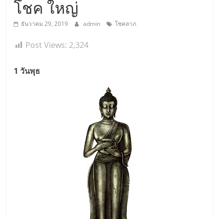
โชค ใหญ่
ธันวาคม 29, 2019
admin
โชคลาภ
Post Views:
2,324
1 วันพุธ