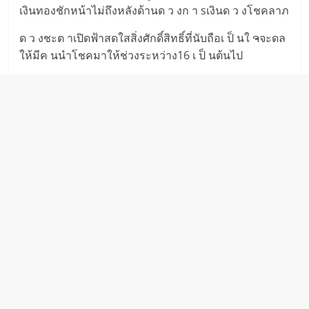
เงินทองชักหน้าไม่ถึงหลังด้านด ว งก า sเงินด ว งโชคลาภ
ด ว งชะต าเปิดฟ้าสดใสสิ่งศักดิ์สิทธิ์ที่นับถือเ ป็ นใ ຈจะดล
ให้มีค นนำโชคมาให้ช่วงระหว่าง16 เ ป็ นต้นไป