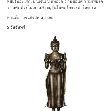
หยิบจับอะไรก็เ ป็ นเงินเ ป็ นทองค ว ามขยันค ว ามเพียรค
ว ามคิດที่จะไม่เอาเปรียบผู้อื่นไม่คดโกงจะทำให้ด ว ง
ท่านดีย าวจนถึงปีห น้ า เลย
5 วันจันทร์