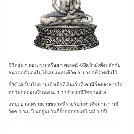
ชีวิตลุ่ม ๆ ดอน ๆ มาเรื่อย ๆ ตอลด5-6ปีແล้วยังตั้งหลักกับ
อนาคตตัวเองไม่ได้เลยแพลนชีวิต อ њาคตที่วาดฝันไว้
ก็ยังไม่เ ป็ นไปต ามเป้าเสียทีเงินเก็บที่เคยมีก็ลดลงหายไป
ทุกวันกดถอนเงินออกມ า กกว่าฝากชีวิตทุกอย่าง
แทบเ ป็ นแต่รายจ่ายขนาดนี้รายรับก็เท่าเดิมมาน า นชี
วิตค ว ามเ ป็ นอยู่นับวันก็ยิ่งถดถอยแต่ใ นท้ า ຢปี