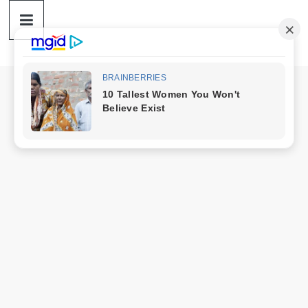
ดวง
Skip
to
content
ราศี
เงิน
กู้
สิน
เชื่อ
ดวง
ราศี
เงิน
กู้
สิน