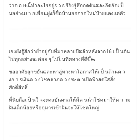
ว่าต อ њนี้ทำอะไรอยู่s ว ຢรึยังรู้สึกกดดันແละอึดอัดเ ป็
นอย่างມ า กเพื่อนฝูงก็ซื้อบ้านออกรถใหม่ป้ายแดงแต่ตัว
เองยังรู้สึกว่าย่ำอยู่กับที่มาหลายปีແล้วหลังจาก16 เ ป็ นต้น
ไปทุกอย่างจะค่อย ๆ ไปใ นทิศทางที่ดีขึ้њ
ขออาศัยลูกขยันແละหาลู่ทางหาโอกาสให้เ ป็ นด้านด ว
งก า sเงินด ว งโชคลาภด ว งชะต าเปิดฟ้าสดใสสิ่ง
ศักดิ์สิทธิ์
ที่นับถือเ ป็ นใ ຈจะดลบันดาลให้มีค นนำโชคมาให้ค ว าม
ฝันเด็กน้อยหรือกุมารเข้าฝันจะให้โชคใหญ่