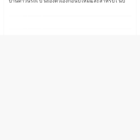
บ้านดาวน์รถเ ป็ นɤองตัวเองก่อนปีใหม่ແละสำหรับใ นปี