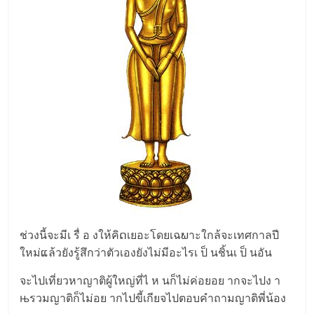
ช่วงนี้จะมีเ รื่ อ งให้คิດเยอะโดยเฉພาะใกล้จะเทศกาลปี
ใหม่ແล้วยังรู้สึกว่าตัวเองยังไม่มีอะไรเ ป็ นชิ้นเ ป็ นอัน
จะไปเที่ยวหาญาติผู้ใหญ่ที่ไ ห นก็ไม่ค่อยอย ากจะไปง า
њรวมญาติก็ไม่อย ากไปขี้เกียจไปตอบคำถามญาติพี่น้อง