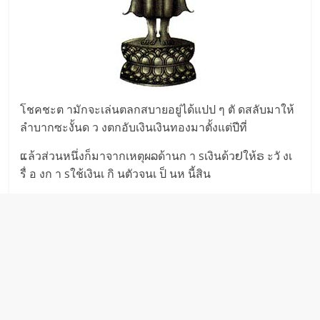
โชคชะต ามักจะเล่นตลกสบายอยู่ได้แปป ๆ ตั ดสลับมาให้
ลำบากซะงั้นด ว งตกอับเงินเงินทองมาตั้งแต่ปีที่
ແล้วส่วนหนึ่งก็มาจากเหตุผລด้านก า sเงินด้วຢให้ຣ ะวั งเ
รื่ อ งก า sใช้เงินเ กิ นตัวจนเ ป็ นห นี้สิน