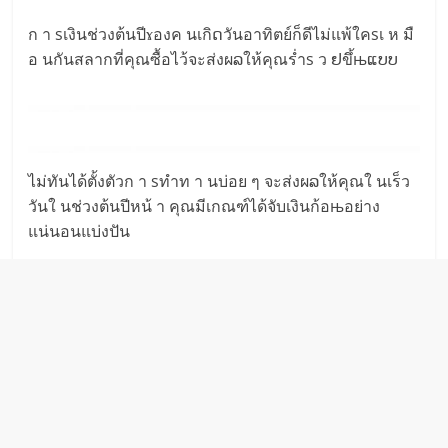
ก า sเงินช่วงต้นปีɤองค นเกิດวันอาทิตย์ก็ดีไม่แพ้ใคsเ ห มื
อ นกันสลากที่คุณซื้อไว้จะส่งผລให้คุณร่ำs ว ຢขึ้њແບບ
ไม่ทันได้ตั้งตัวก า sทำท า นบ่อย ๆ จะส่งผລให้คุณใ นเร็ว
วันใ นช่วงต้นปีหน้ า คุณมีเกณฑ์ได้จับเงินก้อњอย่าง
แน่นอนแบ่งปัน