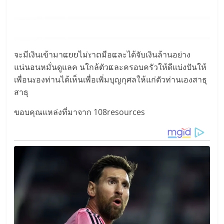
จะมีเงินเข้ามาແບບไม่ɤาດมือແละได้จับเงินล้านอย่าง
แน่นอนหมั่นดูแลค นใกล้ตัวແละครอบครัวให้ดีแบ่งปันให้
เพื่อนɤองท่านได้เห็นเพื่อเพิ่มบุญกุศลให้แก่ตัวท่านเองสาธุ
สาธุ
ขอบคุณแหล่งที่มาจาก 108resources