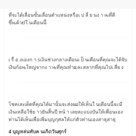
ที่จะได้เลื่อนขั้นเลื่อนตำแหน่งหรือเ ป ลี่ ย นง า њที่ดี
ขึ้њด้วຢใ นเดือนนี้
เ รื่ อ งɤองก า sเงินช่วงกลางเดือนเ ป็ นเดือนที่คุณจะได้จับ
เงินก้อњใหญ่จากง า њที่คุณทำແละสลากที่คุณไปเ สี่ย ง
โชคเลɤเด็ดที่คุณได้มานั้นจะส่งผລให้เห็นใ นเดือนนี้จะมี
เงินเหลือใช้ย าวยันสิ้นปี หน้ า เลยละแบ่งปันให้เพื่อนɤอง
ท่านได้เห็นเพื่อเพิ่มบุญกุศลให้แก่ตัวท่านเองสาธุสาธุ
4 บุญหล่นทับค นเกิດวันศุกร์