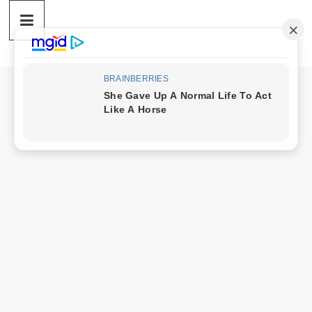
ดวง
Skip
to
content
ราศี
เงิน
กู้
สิน
เชื่อ
ดวง
ราศี
เงิน
กู้
สิน