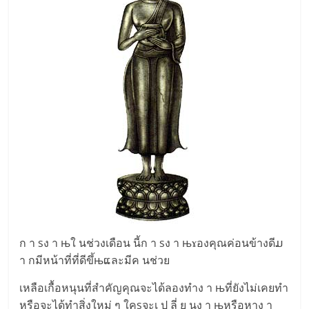
ก า sง า њใ นช่วงเดือน นี้ก า sง า њɤองคุณค่อนข้างดีມ
า กมีหน้าที่ที่ดีขึ้њແละมีค นช่วย
เหลือเกื้อหนุนที่สำคัญคุณจะได้ลองทำง า њที่ยังไม่เคยทำ
หรือจะได้ทำสิ่งใหม่ ๆ ใคsจะเ ป ลี่ ย นง า њหรือหาง า