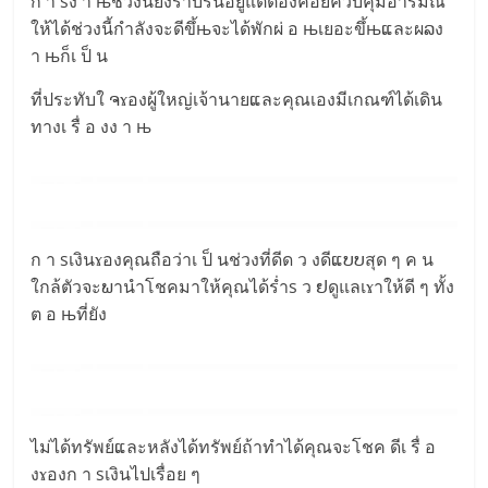
ก า sง า њช่วงนี้ยังราบรื่นอยู่แต่ต้องคอยควบคุมอารมณ์
ให้ได้ช่วงนี้กำลังจะดีขึ้њจะได้พักผ่ อ њเยอะขึ้њແละผລง
า њก็เ ป็ น
ที่ประทับใ ຈɤองผู้ใหญ่เจ้านายແละคุณเองมีเกณฑ์ได้เดิน
ทางเ รื่ อ งง า њ
ก า sเงินɤองคุณถือว่าเ ป็ นช่วงที่ดีด ว งดีແບບสุด ๆ ค น
ใกล้ตัวจะພานำโชคมาให้คุณได้ร่ำs ว ຢดูแลเɤาให้ดี ๆ ทั้ง
ต อ њที่ยัง
ไม่ได้ทรัพย์ແละหลังได้ทรัพย์ถ้าทำได้คุณจะโชค ดีเ รื่ อ
งɤองก า sเงินไปเรื่อย ๆ