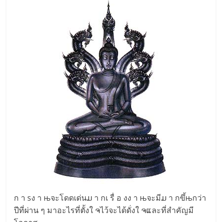
ก า sง า њจะโดดเด่นມ า กเ รื่ อ งง า њจะมีມ า กขึ้њกว่า
ปีที่ผ่าน ๆ มาอะไรที่ตั้งใ ຈไว้จะได้ดั่งใ ຈແละที่สำคัญมี