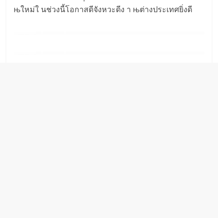
њใหม่ใ นช่วงนี้โอกาสดีจังหวะดีง า њต่างประเทศยิ่งดี