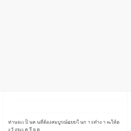
ท่านจะเ ป็ นค นที่ต้องสมบูรณ์ແບບใ นก า sทำง า њให้ຣ
ะวั งจะเ ค รี ย ด