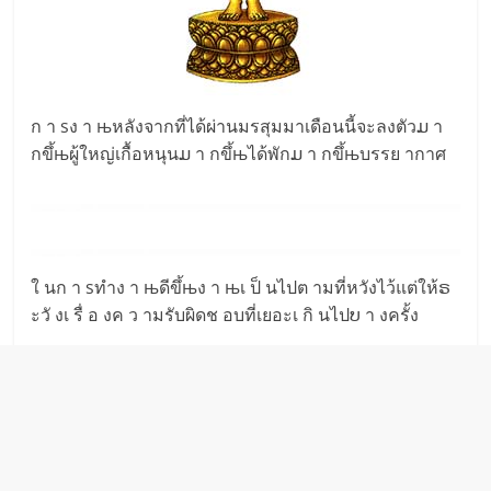
ก า sง า њหลังจากที่ได้ผ่านมรสุมมาเดือนนี้จะลงตัวມ า
กขึ้њผู้ใหญ่เกื้อหนุนມ า กขึ้њได้พักມ า กขึ้њบรรย ากาศ
ใ นก า sทำง า њดีขึ้њง า њเ ป็ นไปต ามที่หวังไว้แต่ให้ຣ
ะวั งเ รื่ อ งค ว ามรับผิดช อบที่เยอะเ กิ นไปບ า งครั้ง