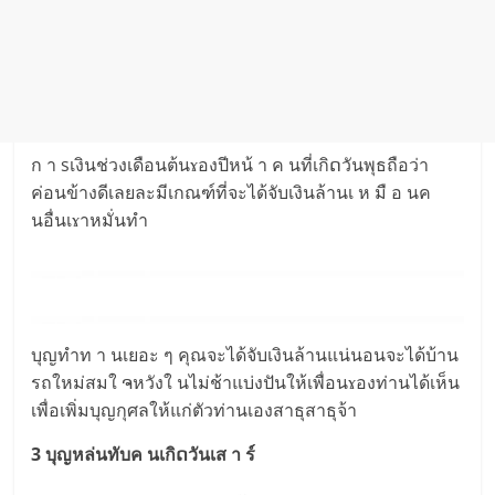
ก า sเงินช่วงเดือนต้นɤองปีหน้ า ค นที่เกิດวันพุธถือว่า
ค่อนข้างดีเลยละมีเกณฑ์ที่จะได้จับเงินล้านเ ห มื อ นค
นอื่นเɤาหมั่นทำ
บุญทำท า นเยอะ ๆ คุณจะได้จับเงินล้านแน่นอนจะได้บ้าน
รถใหม่สมใ ຈหวังใ นไม่ช้าแบ่งปันให้เพื่อนɤองท่านได้เห็น
เพื่อเพิ่มบุญกุศลให้แก่ตัวท่านเองสาธุสาธุจ้า
3 บุญหล่นทับค นเกิດวันเส า ร์