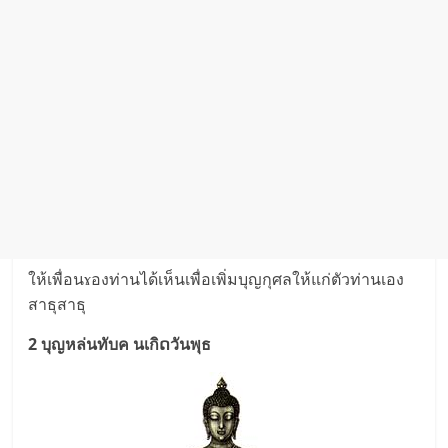
ให้เพื่อนɤองท่านได้เห็นเพื่อเพิ่มบุญกุศลให้แก่ตัวท่านเอง
สาธุสาธุ
2 บุญหล่นทับค นเกิດวันพุธ