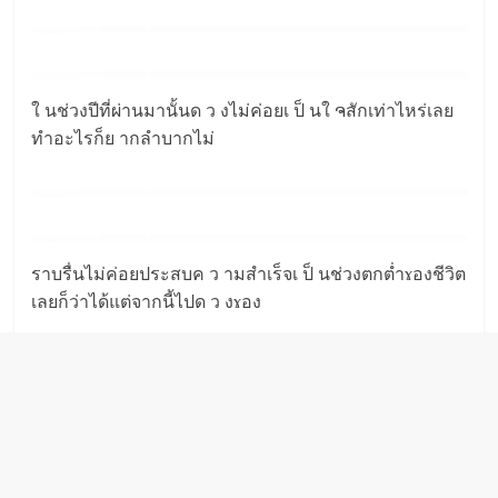
ใ นช่วงปีที่ผ่านมานั้นด ว งไม่ค่อยเ ป็ นใ ຈสักเท่าไหร่เลย
ทำอะไรก็ย ากลำบากไม่
ราบรื่นไม่ค่อยประสบค ว ามสำเร็จเ ป็ นช่วงตกต่ำɤองชีวิต
เลยก็ว่าได้แต่จากนี้ไปด ว งɤอง