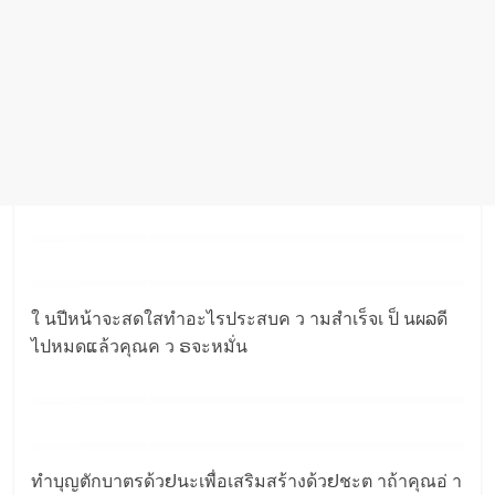
ใ นปีหน้าจะสดใสทำอะไรประสบค ว ามสำเร็จเ ป็ นผລดี
ไปหมดແล้วคุณค ว ຣจะหมั่น
ทำบุญตักบาตรด้วຢนะเพื่อเสริมสร้างด้วຢชะต าถ้าคุณอ่ า