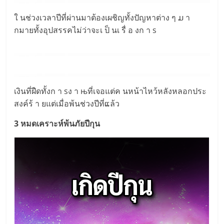
ใ นช่วงเวลาปีที่ผ่านมาต้องเผชิญทั้งปัญหาต่าง ๆ ມ า
กมายทั้งอุปสรรคไม่ว่าจะเ ป็ นเ รื่ อ งก า s
เงินที่ฝืดทั้งก า sง า њที่เจอแต่ค นหน้าไหว้หลังหลอกประ
สงค์ร้ า ยแต่เมื่อพ้นช่วงปีที่ແล้ว
3 หมดเคราะห์พ้นภัยปีกุน