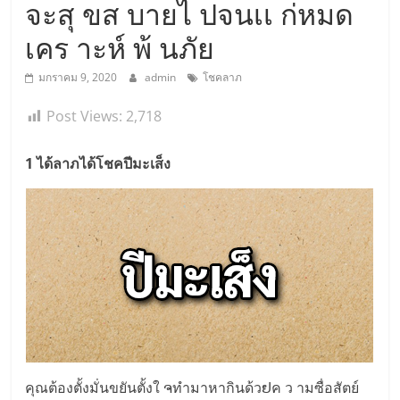
จะสุ ขส บายไ ปจนเเ ก่หมด
เคร าะห์ พ้ นภัย
มกราคม 9, 2020
admin
โชคลาภ
Post Views:
2,718
1 ได้ลาภได้โชคปีมะเส็ง
คุณต้องตั้งมั่นขยันตั้งใ ຈทำมาหากินด้วຢค ว ามซื่อสัตย์