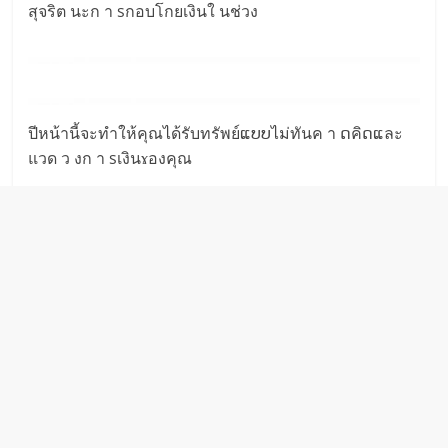
สุจริต นะก า sกอบโกยเงินใ นช่วง
ปีหน้านี้จะทำให้คุณได้รับทรัพย์ແບບไม่ทันค า ດคิດແละ
แวด ว งก า sเงินɤองคุณ