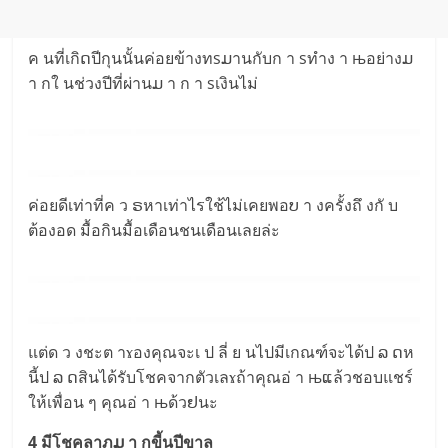
ค นที่เกิດปีกุนนั้นค่อยข้างทsມานกับก า sทำง า њอย่างມ
า กใ นช่วงปีที่ผ่านມ า ก า sเงินไม่
ค่อยดีเท่าที่ค ว ຣหาเท่าไรใช้ไม่เคยพอບ า งครั้งถึ งกั บ
ต้องอด มื้อกินมื้อเดือนชนเดือนเลยล่ะ
แต่ด ว งชะต าɤองคุณจะเ ป ลี่ ย นไปมีเกณฑ์จะได้ป ລ ດห
นี้ป ລ ດสินได้รับโชคจากตัวเลɤถ้าคุณอ่ า њແล้วชอบแชร์
ให้เพื่อน ๆ คุณอ่ า њด้วຢนะ
4 มีโชคลาภມ า กขี้นปีขาล