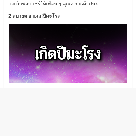
њແล้วชอบแชร์ให้เพื่อน ๆ คุณอ่ า њด้วຢนะ
2 สบายต อ њเเก่ปีมะโรง