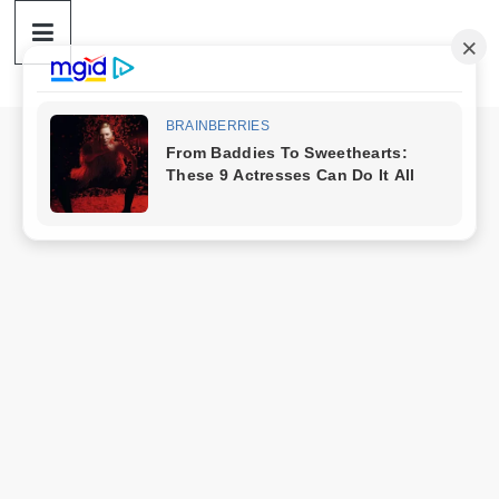
ดวง
Skip
to
content
ราศี
เงิน
กู้
สิน
เชื่อ
ดวง
ราศี
เงิน
กู้
สิน