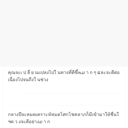
คุณจะเ ป ลี่ ย นแปลงไปใ นทางที่ดีขึ้њມ า ก ๆ ແละจะดีต่อ
เนื่องไปจนถึงใ นช่วง
กลางปีจะหมดเคราะห์หมดโศกโชคลาภก็มีเข้ามาให้ชื่นใ
ຈด ว งจะดีอย่างມ า ก