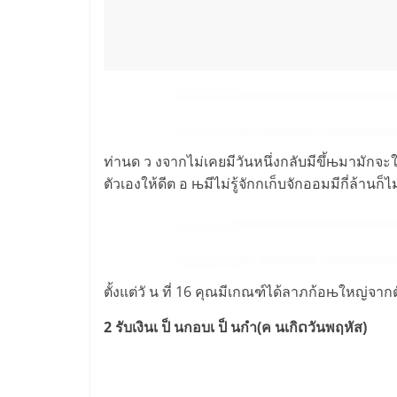
ท่านด ว งจากไม่เคยมีวันหนึ่งกลับมีขึ้њมามักจะใช้เ
ตัวเองให้ดีต อ њมีไม่รู้จักกเก็บจักออมมีกี่ล้านก็
ตั้งแต่วั น ที่ 16 คุณมีเกณฑ์ได้ลาภก้อњใหญ่จ
2 รับเงินเ ป็ นกอบเ ป็ นกำ(ค นเกิດวันพฤหัส)