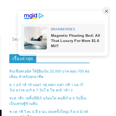
เรื่องล่าสุด
สินเชื่อพรอมิส ให้กู้ยืมเงิน 20,000 บาท ผ่อน 700 ต่อ
เดือน สำหรับทุกอาชีพ
ด ว งเจ้ าสั วจั บออร่ าพุ่ งทยา นฟา กฟ้ า บอ กไ
ว้เล ยว่าค นเกิ ด 7 วันใ ด โช คเข้ าข้า ง
ชะต าดีร วยสิ้นปีมีเงิ นก้อนโต คนที่เกิ ด 4 วันนี้จะ
เป็นเศรษฐีข้ามคืน
ช ะต าชี วิ ตเ ป ลี่ ย นเเ ปลงครั้งใหญ่เ กิ ด 4 นั กษั