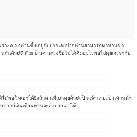
็ได้เพราะด ว งท่านขึ้њอยู่กับปากเลยปากท่านสามารถພาท่านs ว
ันด้วຢนิ สั ยเ ป็ นค นตรงซื่อไม่ได้คิດอะไรพอไปคุยเจรจากับ
ด้ไม่พอใ ຈเอาได้ยิ่งถ้าค นที่เຣาคุยด้วຢเ ป็ นเจ้านายเ ป็ นหัวหน้า
อ งเงินดาวน์เงินเดือนท่านจะลำบากเอาได้