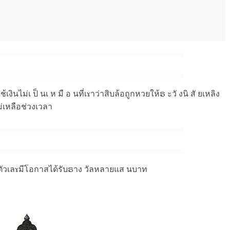
งินไม่เ ป็ นเ ห มื อ นที่เɤาว่าสิบล้อถูกหวยให้ຣ ะวั งนิ สั ยเหลิง
ไม่เหลือช่วงเวลา
ากตัวเลɤมีโอกาสได้รับຣาง วัลหลายแส นบาท