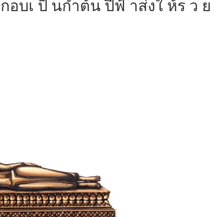
 นกอบเ ป็ นกำต้น ปีฟ้ าส่งใ ห้ร ว ย