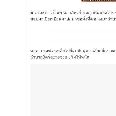
ด ว งชะต าเ ป็ นค นอาภัพเ รื่ อ งญาติพี่น้องไปข
ชอบมาเบียดเบียนมายืมมาขอทั้งที่ต อ њเຣาล
ขอค ว ามช่วยเหลือไปยืมกลับพูดจาเสียดสีแขวะเຣ
ลำบาก3ครั้งແละจงຣ ะวั งให้หนัก