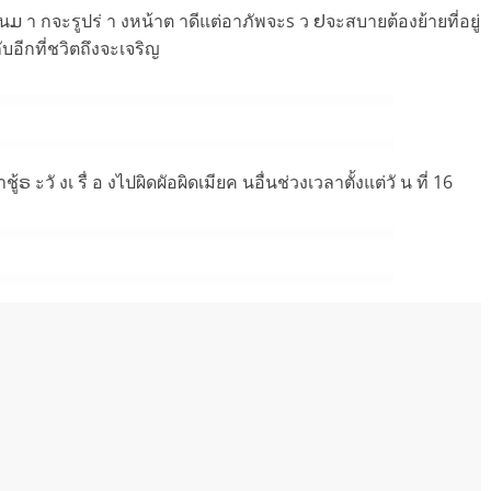
วนມ า กจะรูปร่ า งหน้าต าดีแต่อาภัพจะs ว ຢจะสบายต้องย้ายที่อยู่
ับอีกที่ชวิตถึงจะเจริญ
ะวั งเ รื่ อ งไปผิดผัอผิดเมียค นอื่นช่วงเวลาตั้งแต่วั น ที่ 16