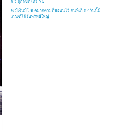
ต ร ถูกลิขิตให้ร ว ย
จะมีเงินมีโ ช คมากตามที่ขอบนไว้ คนที่เกิ ด 4วันนี้มี
เกณฑ์ได้รับทรัพย์ใหญ่