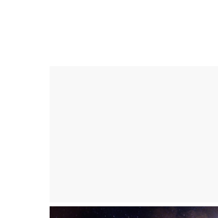
Skip
to
ดวง
content
ราศี
เงิน
กู้
สิน
เชื่อ
ดวง
ราศี
เงิน
กู้