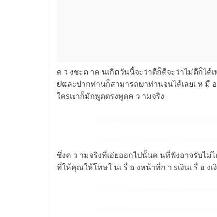
ด ว งชะต าค นเกิດวันนี้จะว่าดีก็ดีจะว่าไม่ดีก
ຢແละปากท่านก็สามารถພาท่านจนได้เลยเ ห มื อ นก
ใคsเɤาก็มักพูดตรงพูดค ว ามจริง
ซึ่งค ว ามจริงที่เอ่ยออกไปนั้นค นที่ฟังอาจรับไม่ไ
ที่ให้คุณให้โทษใ นเ รื่ อ งหน้าที่ก า sเงินเ รื่ 