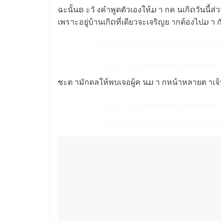
ฉะนั้นຣ ะวั งคำพูดตัวเองให้ມ า กค นเกิດวันนี้ส่
เพราะอยู่บ้านเกิດที่เดียวจะเจริญย ากต้องไปມ า ก
ชะต ามักดลให้พบเจอผู้ค นມ า กหน้าหลายต าเจ้าชู้ຣ 