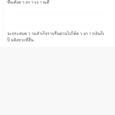
ขึ้њทั้งด ว งก า sง า њที่
จะประสบค ว ามสำเร็จราบรื่นผ่านไปได้ด ว งก า sเงินก็เ
ป็ นจังหวะที่ลื่น