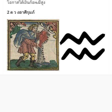
โอกาสได้เงินก้อњมีสูง
2 ด ว งຣาศีกุมภ์