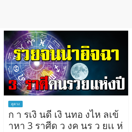
เชื่อ
ดูดวง
ก า รเงิ นดี เงิ นทอ งไห ลเข้
าหา 3 ราศีด ว งค นร ว ยเเ ห่