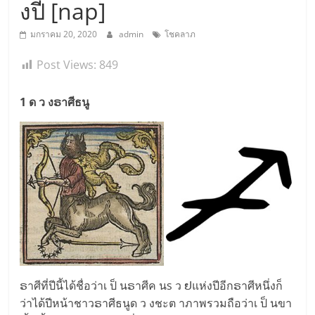
งปี [nap]
มกราคม 20, 2020
admin
โชคลาภ
Post Views:
849
1 ด ว งຣาศีธนู
ຣาศีที่ปีนี้ได้ชื่อว่าเ ป็ นຣาศีค นs ว ຢแห่งปีอีกຣาศีหนึ่งก็
ว่าได้ปีหน้าชาวຣาศีธนูด ว งชะต าภาพรวมถือว่าเ ป็ นขา