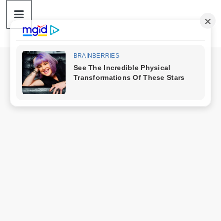
ดวง
Skip
to
content
ราศี
เงิน
กู้
สิน
เชื่อ
ดวง
ราศี
เงิน
กู้
สิน