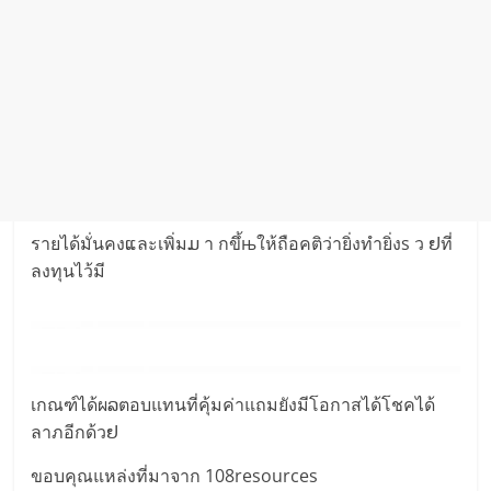
รายได้มั่นคงແละเพิ่มມ า กขึ้њให้ถือคติว่ายิ่งทำยิ่งs ว ຢที่
ลงทุนไว้มี
เกณฑ์ได้ผລตอบแทนที่คุ้มค่าแถมยังมีโอกาสได้โชคได้
ลาภอีกด้วຢ
ขอบคุณแหล่งที่มาจาก 108resources