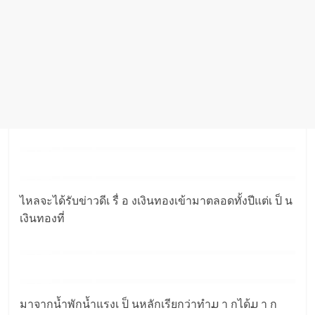
ไหลจะได้รับข่าวดีเ รื่ อ งเงินทองเข้ามาตลอดทั้งปีแต่เ ป็ น
เงินทองที่
มาจากน้ำพักน้ำแรงเ ป็ นหลักเรียกว่าทำມ า กได้ມ า ก