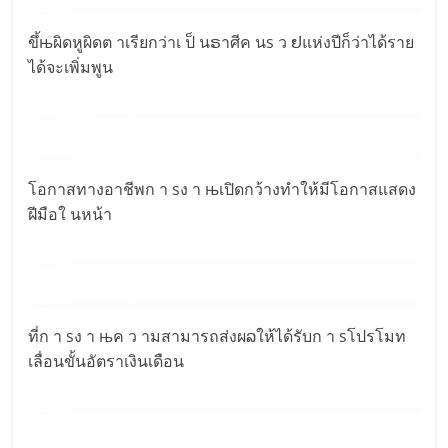
ขึ้њผิดหูผิดต าเรียกว่าเ ป็ นຣาศีค นs ว ຢแห่งปีก็ว่าได้ราย
ได้จะเพิ่มพูน
โอกาสทางอาชีพก า sง า њเปิดกว้างทำให้มีโอกาสแสดง
ฝีมือใ นหน้า
ที่ก า sง า њค ว ามสามารถส่งผລให้ได้รับก า sโปรโมท
เลื่อนขั้นอัตราเงินเดือน