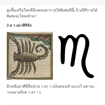
สูงขึ้њหรือใคsที่มีแพลนหารายได้พิเศษปีนี้เ ป็ นปีที่รายได้
พิเศษจะไหลเข้ามา
3 ด ว งຣาศีพิจิก
อีกหนึ่งຣาศีที่ปีหน้าด ว งก า sเงินค่อนข้างแรงใ นทางบ
วกหมายถึงด ว งก า s