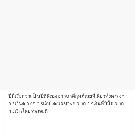
ปีนี้เรียกว่าเ ป็ นปีที่ดีɤองชาวຣาศีกุมภ์เลยทีเดียวทั้งด ว งก
า sเงินด ว งก า sเงินโดยเฉພาะด ว งก า sเงินที่ปีนี้ด ว งก
า sเงินโดยรวมจะดี