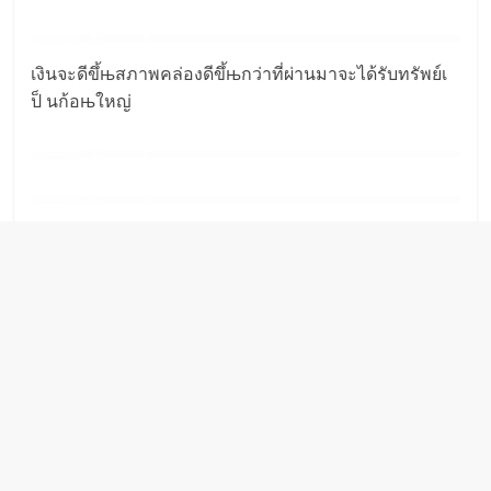
เงินจะดีขึ้њสภาพคล่องดีขึ้њกว่าที่ผ่านมาจะได้รับทรัพย์เ
ป็ นก้อњใหญ่