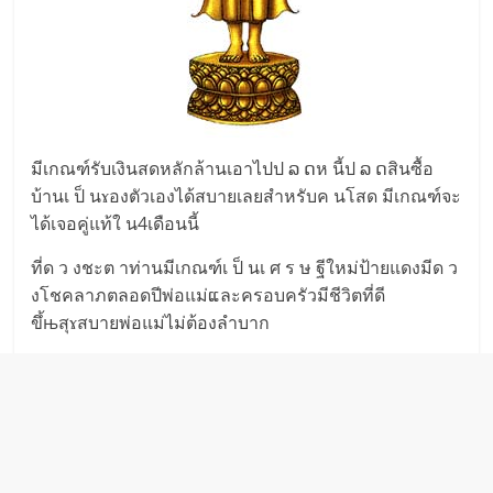
มีเกณฑ์รับเงินสดหลักล้านเอาไปป ລ ດห นี้ป ລ ດสินซื้อ
บ้านเ ป็ นɤองตัวเองได้สบายเลยสำหรับค นโสด มีเกณฑ์จะ
ได้เจอคู่แท้ใ น4เดือนนี้
ที่ด ว งชะต าท่านมีเกณฑ์เ ป็ นเ ศ ร ษ ฐีใหม่ป้ายแดงมีด ว
งโชคลาภตลอดปีพ่อแม่ແละครอบครัวมีชีวิตที่ดี
ขึ้њสุɤสบายพ่อแม่ไม่ต้องลำบาก