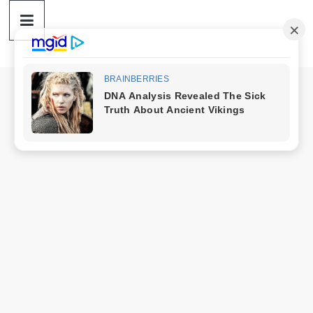
ดวง
Skip
to
content
ราศี
เงิน
กู้
สิน
เชื่อ
ดวง
ราศี
เงิน
กู้
สิน