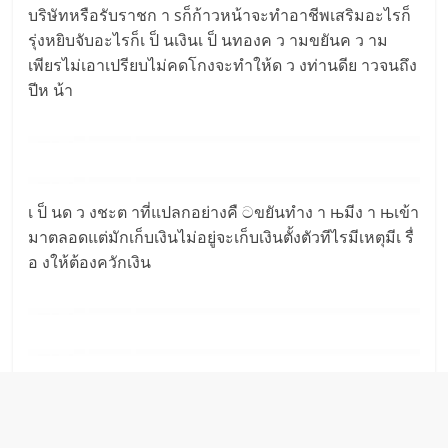
บริษัทหรือรับราชก า sก็ก้าวหน้าจะทำอาชีพเสริมอะไรก็
รุ่งหยิบจับอะไรก็เ ป็ นเงินเ ป็ นทองค ว ามขยันค ว าม
เพียรไม่เอาเปรียบไม่คดโกงจะทำให้ด ว งท่านดีย าวจนถึง
ปีห น้า
เ ป็ นด ว งชะต าที่แปลกอย่างคื ටขยันทำง า њมีง า њเข้า
มาตลอดแต่มักเก็บเงินไม่อยู่จะเก็บเงินตั้งตัวทีไรมีเหตุมีเ รื่
อ งให้ต้องควักเงิน