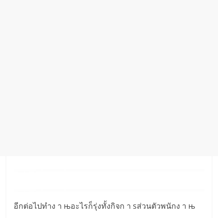
อีกต่อไปทำง า њอะไรก็รุ่งทั้งกิจก า sส่วนตัวพนักง า њ