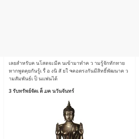
เลยสำหรับค นโสดจะมีค นเข้ามาทำค ว ามรู้จักทักทาย
หากพูดคุยกันรู้เ รื่ อ งนิ สั ยใ ຈคอตรงกันมีสิทธิ์พัฒนาค ว
ามสัมพันธ์เ ป็ นแฟนได้
3 รับทรัพย์จัดเ ต็ ມค นวันจันทร์