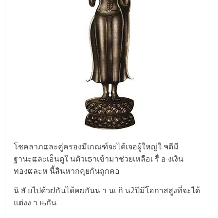
โชคลาภແละคู่ครองมีเกณฑ์จะได้เจอผู้ใหญ่ใ ຈดีมี
ฐานะແละเอ็นดูใ นตัวเຣาเข้ามาช่วยเหลือเ รื่ อ งเงิน
ทองແละห นี้สินหากคุยกันถูกคอ
นิ สั ยไปด้วຢกันได้คບกันน า นเ กิ น2ปีมีโอกาสสูงที่จะได้
แต่งง า њกัน