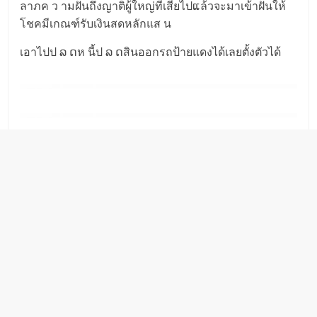
ลาภค ว ามฝันถึงญาติผู้ใหญ่ที่เสียไปແล้วจะมาเข้าฝันให้
โชคมีเกณฑ์รับเงินสดหลักแส น
เอาไปป ລ ດห นี้ป ລ ດสินออกรถป้ายแดงได้เลยตั้งตัวได้