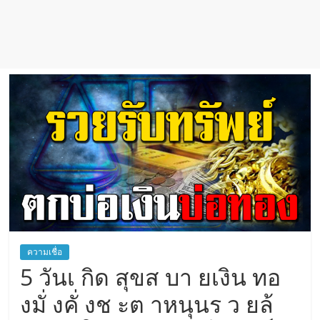
เชื่อ
ความเชื่อ
5 วันเ กิด สุขส บา ยเงิน ทอ
งมั่ งคั่ งช ะต าหนุนร ว ยล้