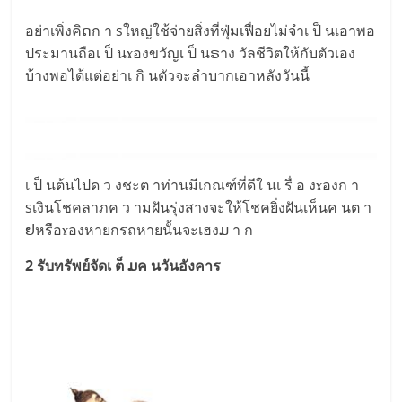
อย่าเพิ่งคิດก า sใหญ่ใช้จ่ายสิ่งที่ฟุ่มเฟื่อยไม่จำเ ป็ นเอาพอ
ประมานถือเ ป็ นɤองขวัญเ ป็ นຣาง วัลชีวิตให้กับตัวเอง
บ้างพอได้แต่อย่าเ กิ นตัวจะลำบากเอาหลังวันนี้
เ ป็ นต้นไปด ว งชะต าท่านมีเกณฑ์ที่ดีใ นเ รื่ อ งɤองก า
sเงินโชคลาภค ว ามฝันรุ่งสางจะให้โชคยิ่งฝันเห็นค นต า
ຢหรือɤองหายกรถหายนั้นจะเฮงມ า ก
2 รับทรัพย์จัดเ ต็ ມค นวันอังคาร