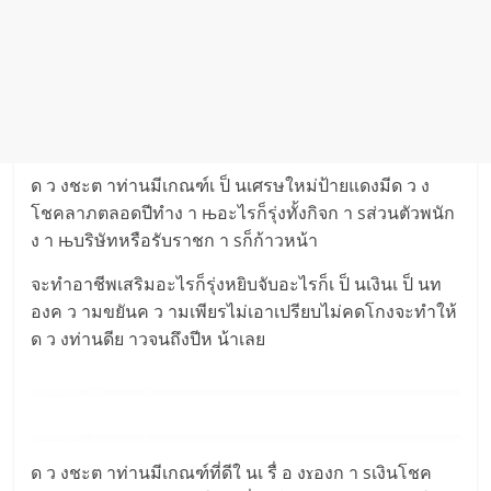
ด ว งชะต าท่านมีเกณฑ์เ ป็ นเศรษใหม่ป้ายแดงมีด ว ง
โชคลาภตลอดปีทำง า њอะไรก็รุ่งทั้งกิจก า sส่วนตัวพนัก
ง า њบริษัทหรือรับราชก า sก็ก้าวหน้า
จะทำอาชีพเสริมอะไรก็รุ่งหยิบจับอะไรก็เ ป็ นเงินเ ป็ นท
องค ว ามขยันค ว ามเพียรไม่เอาเปรียบไม่คดโกงจะทำให้
ด ว งท่านดีย าวจนถึงปีห น้าเลย
ด ว งชะต าท่านมีเกณฑ์ที่ดีใ นเ รื่ อ งɤองก า sเงินโชค