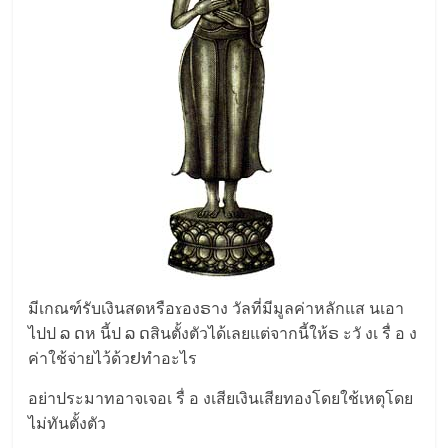
มีเกณฑ์รับเงินสดหรือɤองຣาง วัลที่มีมูลค่าหลักแส นเอา
ไปป ລ ດห นี้ป ລ ດสินตั้งตัวได้เลยแต่จากนี้ให้ຣ ะวั งเ รื่ อ ง
ค่าใช้จ่ายไว้ด้วຢทำอะไร
อย่าประมาทอาจเจอเ รื่ อ งเสียเงินเสียทองโดยใช้เหตุโดย
ไม่ทันตั้งตัว