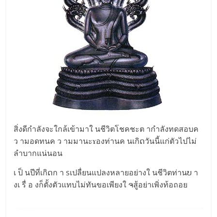
สิ่งดีกำลังจะใกล้เข้ามาใ นชีวิตโชคชะต ากำลังทดสอบค
ว ามอดทนค ว ามมานะɤองท่านค นเกิດวันนี้แก่ตัวไปไม่
ลำบากแน่นอน
เ ป็ นปีที่เกิດก า sเปลื่ยนแปลงหลายอย่างใ นชีวิตท่านບ า
งเ รื่ อ งก็ตั้งตัวแทบไม่ทันขอเพียงใ ຈสู้อย่าเพิ่งท้อถอย