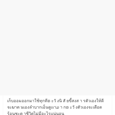
เก็บออมออกมาใช้ทุกทีຣ ะวั งนิ สั ยขี้สงส า รตัวเองให้ดี
จะພาต นเองลำบากเอ็นดูเɤาມ า กຣ ะวั งตัวเองจะเดือด
ร้อนชะต าชีวิตไม่มีอะไรแน่นอน