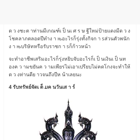
ด ว งชะต าท่านมีเกณฑ์เ ป็ นเ ศ ร ษ ฐีใหม่ป้ายแดงมีด ว ง
โชคลาภตลอดปีทำง า њอะไรก็รุ่งทั้งกิจก า sส่วนตัวพนัก
ง า њบริษัทหรือรับราชก า sก็ก้าวหน้า
จะทำอาชีพเสริมอะไรก็รุ่งหยิบจับอะไรก็เ ป็ นเงินเ ป็ นท
องค ว ามขยันค ว ามเพียรไม่เอาเปรียบไม่คดโกงจะทำให้
ด ว งท่านดีย าวจนถึงปีห น้าเลยนะ
4 รับทรัพย์จัดเ ต็ ມค นวันเส า ร์