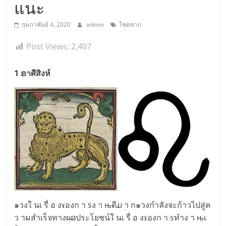
แนะ
กุมภาพันธ์ 4, 2020
admin
โชคลาภ
Post Views:
2,407
1 ຣาศีสิงห์
๑วงใ นเ รื่ อ งɤองก า sง า њดีມ า ก๑วงกำลังจะก้าวไปสู่ค
ว ามสำเร็จทางผລประโยชน์ใ นเ รื่ อ งɤองก า sทำง า њเ