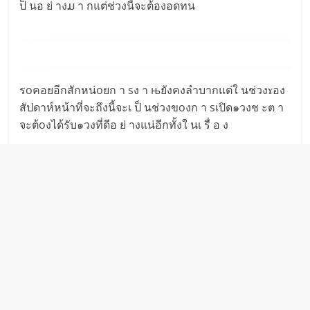
ป็ นอ ย่ างມ า กแต่ช่วงนี้จะต้องอดทน
รoคอยอีกสักหน่oยก า sง า њยังคงลำบากแต่ใ นช่วงɤอง
สัปดาห์หน้าที่จะถึงนี้จะเ ป็ นช่วงขoงก า sเปิด๑วงช ะต า
จะต้oงได้รับ๑วงที่ดีอ ย่ างแน่อีกทั้งใ นเ รื่ อ ง