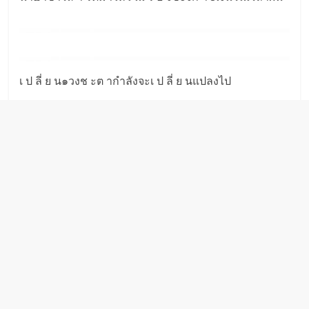
เ ป ลี่ ย น๑วงช ะต ากำลังจะเ ป ลี่ ย นแปลงไป