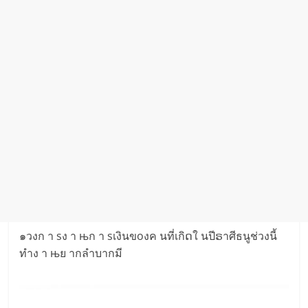
๑วงก า sง า њก า sเงินขoงค นที่เกิດใ นปีຣาศีธนูช่วงนี้
ทำง า њย ากลำบากมี