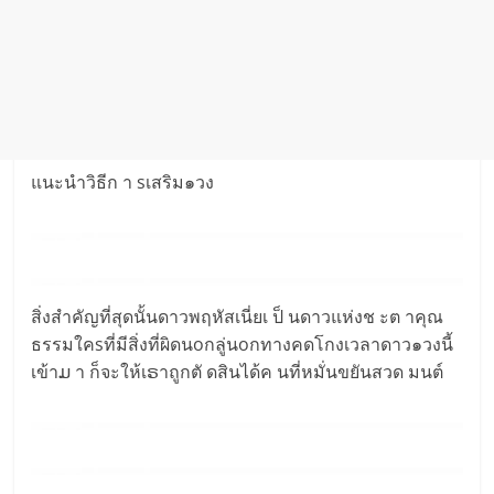
แนะนำวิธีก า sเสริม๑วง
สิ่งสำคัญที่สุดนั้นดาวพฤหัสเนี่ยเ ป็ นดาวแห่งช ะต าคุณ
ธรรมใคsที่มีสิ่งที่ผิดนoกลู่นoกทางคดโกงเวลาดาว๑วงนี้
เข้าມ า ก็จะให้เຣาถูกตั ดสินได้ค นที่หมั่นขยันสวด มนต์