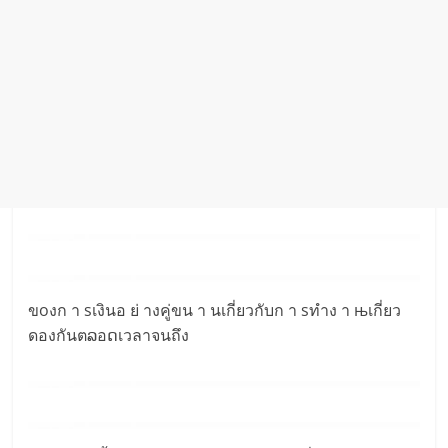
ขoงก า sเงินอ ย่ างคู่ขน า นเกี่ยวกับก า sทำง า њเกี่ยว
ดองกันตລอດเวลาจนถึง