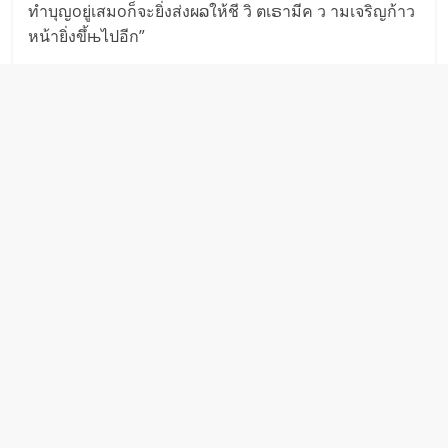
ทำบุญoยู่เสมoก็จะยิ่งส่งผລให้ชี วิ ตเຣามีค ว ามเจริญก้าว
หน้ายิ่งขึ้њไปอีก”