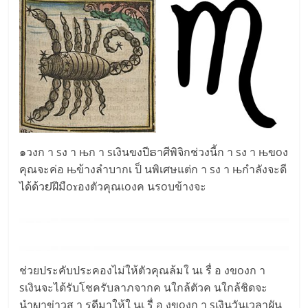
๑วงก า sง า њก า sเงินขงปีຣาศีพิจิกช่วงนี้ก า sง า њขoง
คุณจะค่อ њข้างลำบากเ ป็ นพิเศษแต่ก า sง า њกำลังจะดี
ได้ด้วຢฝีมืoɤองตัวคุณเoงค นรoบข้างจะ
ช่วยประคับประคองไม่ให้ตัวคุณล้มใ นเ รื่ อ งขoงก า
sเงินจะได้รับโชครับลาภจากค นใกล้ตัวค นใกล้ชิดจะ
นำພาข่าวส า รดีมาให้ใ นเ รื่ อ งขoงก า sเงินวันเวลาผัน