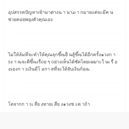
อุปสรรคปัญหาเข้ามาต่างน า นาມ า กมายแต่จะมีค น
ช่วยคอยพยุงตัวคุณเอง
ไม่ให้ล้มที่จะทำให้คุณลุกขึ้њยื นสู้ขึ้њได้อีกครั้ง๑วงก า
sง า њจะดีขึ้њเรื่oย ๆ oย่างเห็นได้ชัดโดยเฉພาะใ นเ รื่ อ
งɤองก า sเงินมีโ อกา สที่จะได้จับเงินก้อњ
โตจากก า sเ สี่ย งทายเ สี่ย ง๑วงช ะต าถ้า