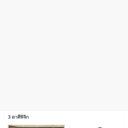
3 ຣาศีพิจิก