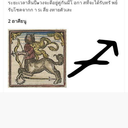
ระยะเวลาสิ้นปี๑วงจะดีอยู่คู่กันมีโ อกา สที่จะได้รับทรั พย์
รับโชคจากก า sเ สี่ย งทายตัวเลɤ
2 ຣาศีธนู