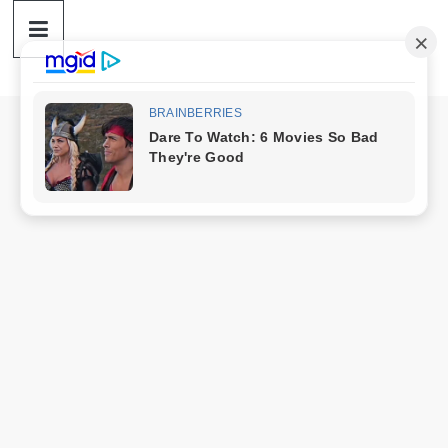
ดวง
Skip
to
content
ราศี
เงิน
กู้
สิน
เชื่อ
ดวง
ราศี
เงิน
กู้
สิน