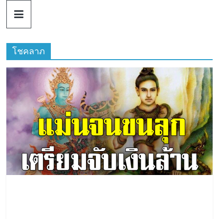
ดวง
Skip
to
content
ราศี
โชคลาภ
เงิน
กู้
สิน
เชื่อ
ดวง
ราศี
เงิน
กู้
สิน