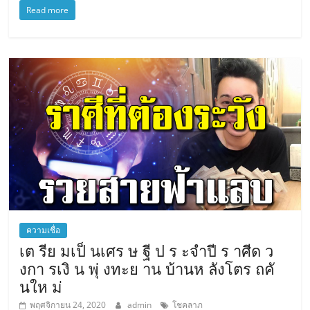
Read more
ความเชื่อ
เต รีย มเป็ นเศร ษ ฐี ป ร ะจำปี ร าศีด ว
งกา รเงิ น พุ่ งทะย าน บ้านห ลังโต​ร ถคั
นให ม่
พฤศจิกายน 24, 2020
admin
โชคลาภ