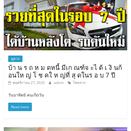
ดูดวง
บ้า น ร ถ ห ม ดหนี้ มีเก ณฑ์จ ะไ ด้ เ งิ นก้
อนให ญ่ โ ช คใ ห ญ่ที่ สุ ดในร อ บ 7 ปี
พฤศจิกายน 27, 2020
admin
โชคลาภ
วันอาทิตย์ คนเกิດวัน
Read more