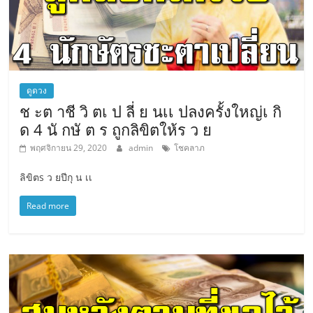
ดูดวง
ช ะต าชี วิ ตเ ป ลี่ ย นเเ ปลงครั้งใหญ่เ กิ
ด 4 นั กษั ต ร ถูกลิขิตให้ร ว ย
พฤศจิกายน 29, 2020
admin
โชคลาภ
ลิขิตs ว ยปีกุ น เเ
Read more