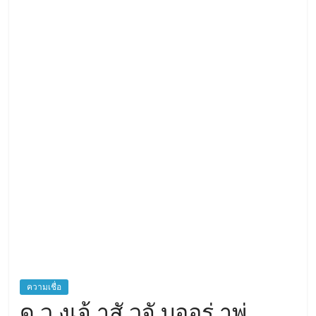
เชื่อ
ความเชื่อ
ด ว งเจ้ าสั วจั บออร่ าพุ่