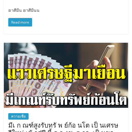
ຣา​ศีมี​น ຣาศี​มี​นน
Read more
ความเชื่อ
มีเ ก ณฑ์สูงรับทรั พ ย์ก้อ นโต เป็ นเศรษ