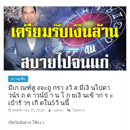
ความเชื่อ
มีเก ณฑ์สู งจะถู กรา งวั ล มีเงิ นไปดา
วน์ร ถ ด าวน์บ้ า น โ ก ยเงิ นเข้ าก ร ะ
เป๋ารั วๆ เกิ ดใน5วั นนี้
พฤศจิกายน 25, 2020
admin
โชคลาภ
เกิດวันอังคาร ให้ระว