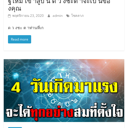
ฐีใหม่ เข้ าสู่ปี นี้ ด ว งชะต าจะเป็ นขอ
งคุณ
พฤศจิกายน 23, 2020
admin
โชคลาภ
ด ว งชะ ต าท่านที่เก
Read more