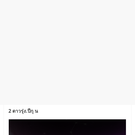
2 ดาวรุ่ง.ปีกุ น