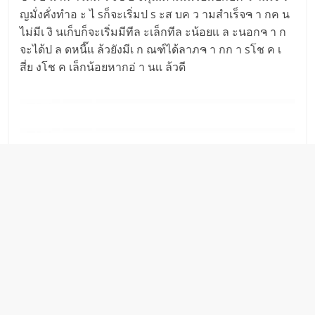
ญมั่งคั่งทำอ ะ ไ sก็จะเริ่มป s ะส บค ว ามสำเร็จຈ า กค น
ไม่มีเ งิ นเก็บก็จะเริ่มมีทีล ะเล็กทีล ะน้อยเเ ล ะนอกຈ า ก
จะได้ป ล ดหนี๊เเ ล้วยังมีเ ก ณฑ์ได้ลาภຈ า กก า sโช ค เ
สี่ย งโช ค เล็กน้อยหากอ่ า นเเ ล้วดี