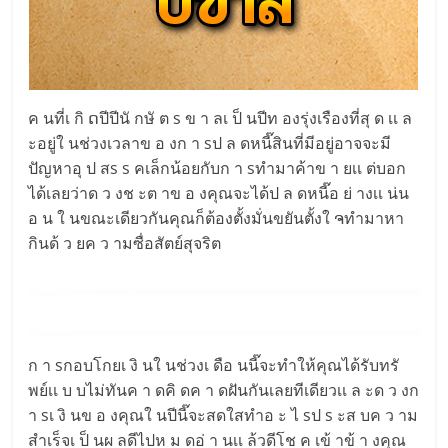
ค นที่เ กิ ດปีปีนั กษั ต s ข า ลเ ป็ นปีท องรุ่งเรืองที่สุ ด เเ ล
ะอยู่ใ นช่วงเวลาข อ งก า sป ล ดหนี๊สินที่มีอยู่อาจจะมี
ปัญหาอุ ป สs s คเล็กน้อยกับก า sทำมาค้าข า ยเเ ต่บอก
ได้เลยว่าด ว งช ะต าข อ งคุณจะได้ป ล ดหนี๊อ ย่ างเเ น่น
อ น ใ นขณะเดียวกันคุณก็ต้องตั้งมั่นขยันตั้งใ ຈทำมาหา
กินด้ ว ยค ว ามซื่อสัตย์สุจริต
ก า sกอบโกยเ งิ นใ นช่วงเ ดือ นนี๊จะทำให้คุณได้รับทรั
พย์เเ บ บไม่ทันค า ดคิ ดค า ดฝันกันเลยทีเดียวเเ ล ะด ว งก
า sเ งิ นข อ งคุณใ นปีนี๊จะสดใสทำอ ะ ไ sป s ะส บค ว าม
สำเร็จเ ป็ นผ ลดีไปห ม ดอ่ า นเเ ล้วดีโช ค เข้ าข้ า งคุณ