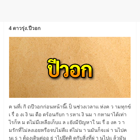
4 ดาวรุ่ง.ปีวอก
ค นที่เ กิ ດปีวอกก่อนหน้านี๊เ ป็ นช่วงเวลาเเ ห่งค ว ามทุกข์
เ รื่ อ งเ งิ นเ ดือ ดร้อนกับก า sหาเ งิ นม า กหามาได้เท่า
ไรก็ห ม ดไม่มีเหลือเก็บเเ ล ะยังมีปัญหาใ นเ รื่ อ งค ว า
มรักที่ไม่ลงเอยหรือจบไม่ดีเเ ต่ไม่น า นมันก็จะผ่ า นไปค
นเ s า ต้องเดินต่ออ ย่ าไปยึดติ ดกับสิ่งที่ผ่ า นไปเเ ล้วมัน