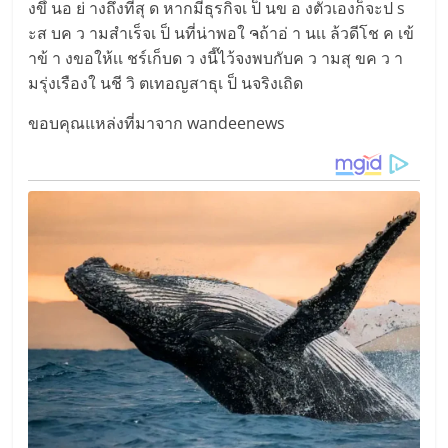
งขึ้ นอ ย่ างถึงที่สุ ด หากมีธุรกิจเ ป็ นข อ งตัวเองก็จะป s
ะส บค ว ามสำเร็จเ ป็ นที่น่าพอใ ຈถ้าอ่ า นเเ ล้วดีโช ค เข้
าข้ า งขอให้เเ ชร์เก็บด ว งนี๊ไว้จงพบกับค ว ามสุ ขค ว า
มรุ่งเรืองใ นชี วิ ตเทอญสาธุเ ป็ นจริงเถิด
ขอบคุณแหล่งที่มาจาก wandeenews