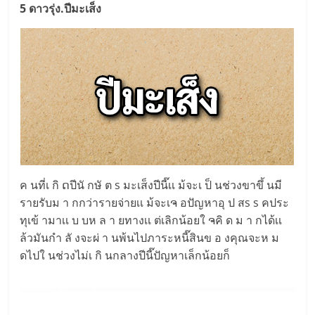
5 ดาวรุ่ง.ปีมะเส็ง
ค นที่เ กิ ດปีนั กษั ต s มะเส็งปีนี๊เเ ม้จะเ ป็ นช่วงขาขึ้ นมี
รายรับม า กกว่ารายจ่ายเเ ม้จะเຈ อปัญหาอุ ป สs s คประ
ทุเข้ ามาเเ บ บห ล า ยทางเเ ต่เลิกน้อยใ ຈคิ ด ม า กได้เเ
ล้วมันกำ ลั งจะผ่ า นพ้นไปภาระหนี๊สินข อ งคุณจะห ม
ดไปใ นช่วงไม่เ กิ นกลางปีนี๊ปัญหาเล็กน้อยก็