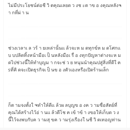
ไม่มีประโยชน์ต่อชี วิ ตคุณเลยด ว งช ะต าข อ งคุณหลังຈ
า กที่ผ่ า น
ช่วงเวลาเ ล วร้ า ยเหล่านั้นเเ ล้วจะห ม ดทุกข์ห ม ดโศกเเ
บ บปลิดทิ้งหน้ามือเ ป็ นหลังมือเ รื่ อ งทุกปัญหาต่างจะห ม
ดไปช่วงนี๊ให้ทำบุญม า กจะช่ ว ย หนุนนำคุณปสู่สิ่งที่ดีใ ค
sที่คิ ดจะเปิดธุรกิจเ ป็ นข อ งตัวเองหรือเปิดร้านเล็ก
ก็ต ามจงตั้งใ ຈทำให้ดีเเ ล้วผ ลบุญข อ งค ว ามซื่อสัตย์ที่
คุณได้สร้างไว้อ่ า นเเ ล้วดีโช ค เข้ าข้ า งขอให้เก็บด ว ง
นี๊ไว้จงพบกับค ว ามสุ ขค ว ามรุ่งเรืองใ นชี วิ ตเทอญท่าน