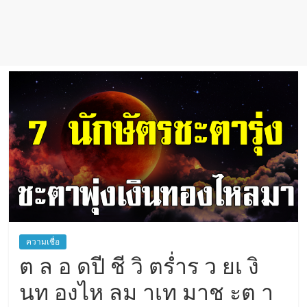
เชื่อ
ความเชื่อ
ต ล อ ดปี ชี วิ ตร่ำร ว ยเ งิ
นท องไห ลม าเท มาช ะต า