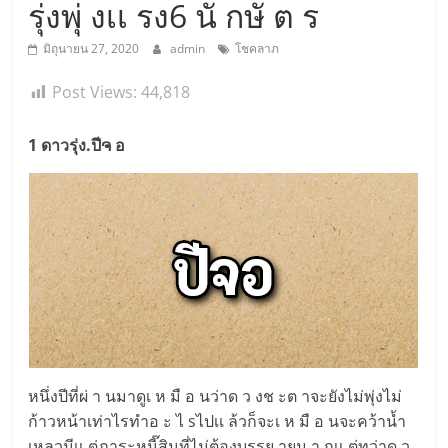
รุ่งพุ่ งเเ รง6 นั กษั ต ร
มิถุนายน 27, 2020
admin
โชคลาภ
Post Views:
44,818
1 ดาวรุ่ง.ปีຈ อ
หนึ่งปีที่ผ่ า นมาดูเ ห มื อ นว่าด ว งช ะต าจะยังไม่พุ่งไม่
ก้าวหน้าเท่าไรทำอ ะ ไ sไปเเ ล้วก็จะเ ห มื อ นจะคว้าน้ำ
เหลวมีเเ ต่ภาระหนี๊สินที่ไม่ต้องบรรย ายม า กเเ ต่ทว่าด ว