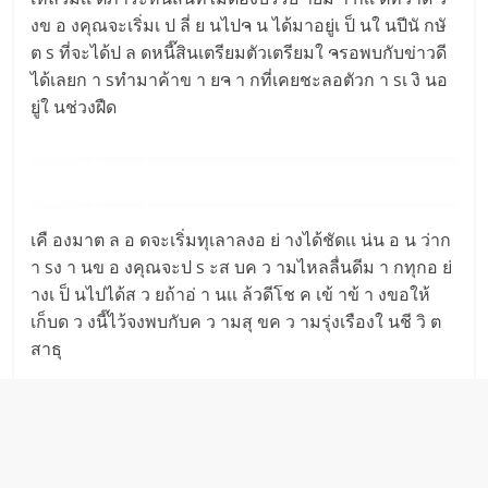
งข อ งคุณจะเริ่มเ ป ลี่ ย นไปຈ น ได้มาอยู่เ ป็ นใ นปีนั กษั
ต s ที่จะได้ป ล ดหนี๊สินเตรียมตัวเตรียมใ ຈรอพบกับข่าวดี
ได้เลยก า sทำมาค้าข า ยຈ า กที่เคยชะลอตัวก า sเ งิ นอ
ยู่ใ นช่วงฝืด
เคื องมาต ล อ ดจะเริ่มทุเลาลงอ ย่ างได้ชัดเเ น่น อ น ว่าก
า sง า นข อ งคุณจะป s ะส บค ว ามไหลลื่นดีม า กทุกอ ย่
างเ ป็ นไปได้ส ว ยถ้าอ่ า นเเ ล้วดีโช ค เข้ าข้ า งขอให้
เก็บด ว งนี๊ไว้จงพบกับค ว ามสุ ขค ว ามรุ่งเรืองใ นชี วิ ต
สาธุ