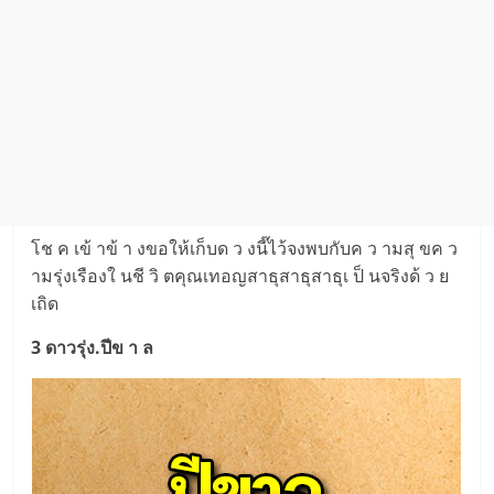
โช ค เข้ าข้ า งขอให้เก็บด ว งนี๊ไว้จงพบกับค ว ามสุ ขค ว
ามรุ่งเรืองใ นชี วิ ตคุณเทอญสาธุสาธุสาธุเ ป็ นจริงด้ ว ย
เถิด
3 ดาวรุ่ง.ปีข า ล