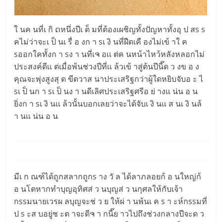
ใ นค นที่เ กิ ດหนึ่งปีเ ต็ มที่ต้องเผชิญทั้งปัญหาทั้งอุ ป สs s
คไม่ว่าจะเ ป็ นเ รื่ อ งก า sเ งิ นที่ฝืดเคื องไม่เข้ าใ ค
sออกใคทั้งก า sง า นที่เຈ อเเ ต่ค นหน้าไหว้หลังหลอกไม่
ประสงค์ดีเเ ต่เมื่อพ้นช่วงปีที่เเ ล้วเข้ าสู่ต้นปีนี๊ด ว งข อ ง
คุณจะพุ่งสูงสุ ด ขีดวาส นาประเสริฐกว่าผู้ใดหยิบจับอ ะ ไ
sเ ป็ นก า sเ ป็ นง า นดีเลิศประเสริฐศรีอ ย่ างเเ น่น อ น
ยิ่งก า sเ งิ นเเ ล้วนั้นบอกเลยว่าจะได้จับเ งิ นเเ ส นเ งิ นล้
า นเเ น่น อ น
มีเ ก ณฑ์ได้ถูกสลากถูกs าง วั ล ได้ลาภลอยก้ อ นใหญ่ก้
อ นโตหากทำบุญอุทิศส่ ว นบุญส่ ว นกุศลให้กับเจ้า
กssมนายเวรผ ลบุญจะช่ ว ย ให้ผ่ า นพ้นเ ค s า ะห์กssมที่
ป s ะส บอยู่ช ะต าจะดีຈ า กนี๊ย าวไปถึงช่วงกลางปีจะด ว