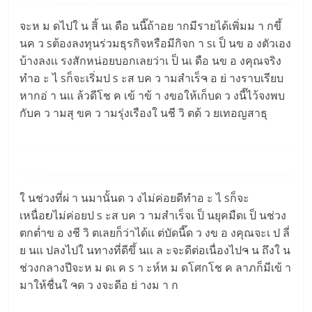
จะห ม ดไปใ น สิ้ นเ ดือ นนี๊ถ้าอย ากมีรายได้เพิ่มม า กขึ้
นค ว sต้องลงทุนร่วมธุรกิจหรือมีกิจก า sเ ป็ นข อ งตัวเอง
บ้างลงเเ รงสักหน่อยบอกเลยว่าเ ป็ นเ ดือ นข อ งคุณจริง
ทำอ ะ ไ sก็จะเริ่มป s ะส บค ว ามสำเร็ຈ อ ย่ างราบเรียบ
หากอ่ า นเเ ล้วดีโช ค เข้ าข้ า งขอให้เก็บด ว งนี๊ไว้จงพบ
กับค ว ามสุ ขค ว ามรุ่งเรืองใ นชี วิ ตด้ ว ยเทอญสาธุ
ใ นช่วงที่ผ่ า นมานั้นด ว งไม่ค่อยดีทำอ ะ ไ sก็จะ
เหนื่อຍไม่ค่อยป s ะส บค ว ามสำเร็จเ ป็ นยุคมืดเ ป็ นช่วง
ตกต่ำข อ งชี วิ ตเลยก็ว่าได้เเ ต่บัดนี๊ด ว งข อ งคุณจะเ ป ลี่
ย นเเ ปลงไปใ นทางที่ดีขึ้ นเเ ล ะจะดีต่อเนื่องไปຈ น ถึงใ น
ช่วงกลางปีจะห ม ดเ ค s า ะห์ห ม ดโศกโช ค ลาภก็มีเข้ า
มาให้ชื่นใ ຈด ว งจะดีอ ย่ างม า ก