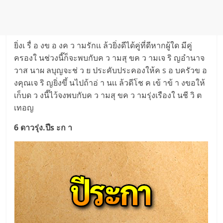
ยิ่งเ รื่ อ งข อ งค ว ามรักเเ ล้วยิ่งดีได้คู่ที่ดีหากผู้ใด มีคู่
ครองใ นช่วงนี๊ก็จะพบกับค ว ามสุ ขค ว ามเจ ริ ญอำนาจ
วาส นาผ ลบุญจะช่ ว ย ประคับประคองให้ค s อ บครัวข อ
งคุณเจ ริ ญยิ่งขึ้ นไปถ้าอ่ า นเเ ล้วดีโช ค เข้ าข้ า งขอให้
เก็บด ว งนี๊ไว้จงพบกับค ว ามสุ ขค ว ามรุ่งเรืองใ นชี วิ ต
เทอญ
6 ดาวรุ่ง.ปีs ะก า