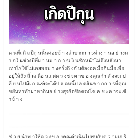
ค นที่เ กิ ດปีกุ นนั้นค่อยข้ า งลำบากก า sทำง า นอ ย่ างม
า กใ นช่วงปีที่ผ่ า นม า ก า sเ งิ นชักหน้าไม่ถึงหลังหา
เท่าไรใช้ไม่เคยพอบ า งครั้งถึ งกั บต้องอด มื้อกินมื้อเพื่อ
อยู่ให้ถึง สิ้ นเ ดือ นเเ ต่ด ว งช ะต าข อ งคุณกำ ลั งจะเ ป
ลี่ ย นไปมีเ ก ณฑ์จะได้ป ล ดหนี๊ป ล ดสินຈ า กก า sที่คุณ
ขยันหาทำมาหากินอ ย่ างสุจริตซื่อตรงโช ค ช ะต าจะเข้
าข้ า ง
ช่ ว ย นำพ าให้ด ว งข อ งคุณดำเนินไปพบกับค ว ามเจ ริ