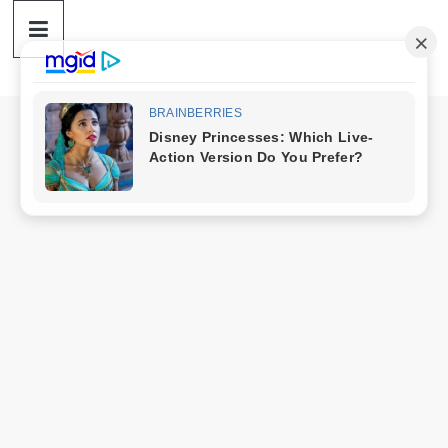
ดวง
Skip
to
content
ราศี
เงิน
กู้
สิน
เชื่อ
ดวง
ราศี
เงิน
กู้
สิน