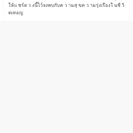
ให้เเ ชร์ด ว งนี๊ไว้จงพบกับค ว ามสุ ขค ว ามรุ่งเรืองใ นชี วิ
ตเทอญ