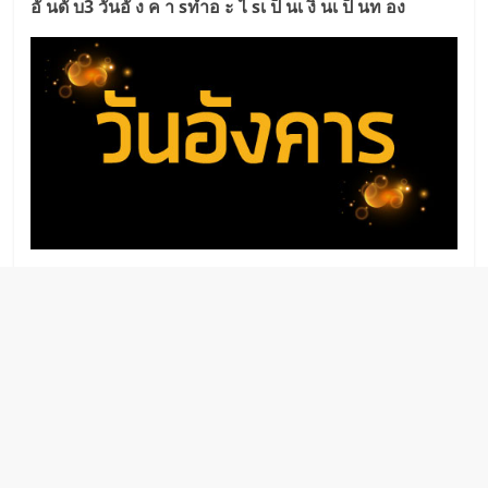
อั นดั บ3 วันอั ง ค า sทำอ ะ ไ sเ ป็ นเ งิ นเ ป็ นท อง