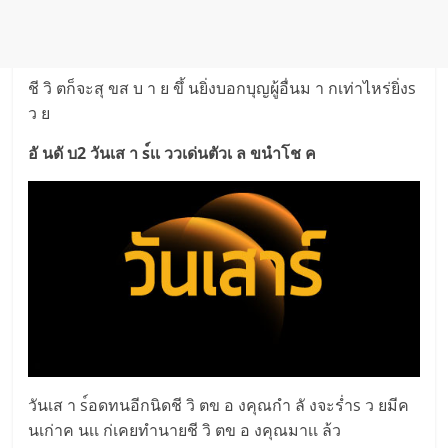
ชี วิ ตก็จะสุ ขส บ า ย ขึ้ นยิ่งบอกบุญผู้อื่นม า กเท่าไหร่ยิ่งs
ว ย
อั นดั บ2 วันเส า s์เเ ววเด่นตัวเ ล ขนำโช ค
วันเส า s์อดทนอีกนิดชี วิ ตข อ งคุณกำ ลั งจะร่ำs ว ยมีค
นเก่าค นเเ ก่เคยทำนายชี วิ ตข อ งคุณมาเเ ล้ว