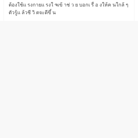
ต้องใช้เเ รงกายเเ รงใ ຈเข้ าช่ ว ย บอกเ รื่ อ งให้ค นใกล้ ๆ
ตัวรู้เเ ล้วชี วิ ตจะดีขึ้ น