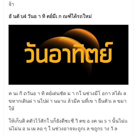
จ้า
อั นดั บ4 วันอ า ทิ ตย์มีเ ก ณฑ์ได้รถใหม่
ค นเ กิ ດวันอ า ทิ ตย์เด่นชัด ม า กใ นช่วงมีโ อกา สได้เ ล
ขหากเดินผ่ า นไปผ่ า นมาเเ ล้วมีค นที่เข า ยื่นตัวเ ล ขมา
ให้
ให้เก็บติ ดตัวไว้สักใ บก็ยังดีชะชี วิ ตข อ งค นเ s า นั้นไม่เเ
น่ไม่น อ น เผ ลอ ๆ ใ นช่วงอาจจะถูกเ ล ขถูกs าง วั ล