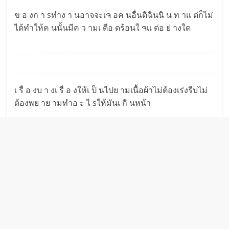
ข อ งก า sทำง า นอาจจะเຈ อค นอื่นติฉินนิ น ท าเเ ต่ก็ไม่
ได้ทำให้ค นนั้นมีค ว ามเ ดือ ดร้อนใ ຈเเ ต่อ ย่ างใด
เ รื่ อ งบ า งเ รื่ อ งให้เ ป็ นไปย ามเนื้อผ้าไม่ต้องเร่งรีบไม่
ต้องพย าย ามทำอ ะ ไ sให้มันเ กิ นหน้า