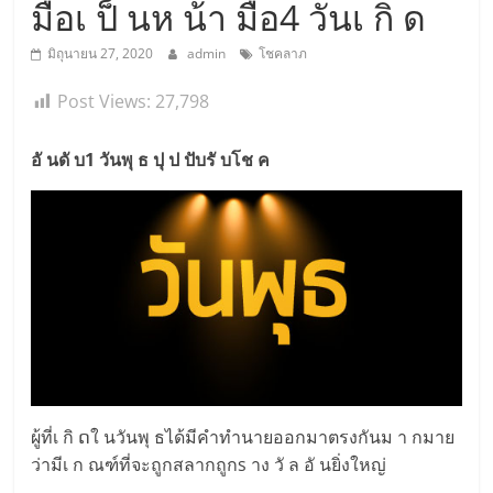
มือเ ป็ นห น้า มือ4 วันเ กิ ด
มิถุนายน 27, 2020
admin
โชคลาภ
Post Views:
27,798
อั นดั บ1 วันพุ ธ ปุ ป ปับรั บโช ค
ผู้ที่เ กิ ດใ นวันพุ ธได้มีคำทำนายออกมาตรงกันม า กมาย
ว่ามีเ ก ณฑ์ที่จะถูกสลากถูกs าง วั ล อั นยิ่งใหญ่