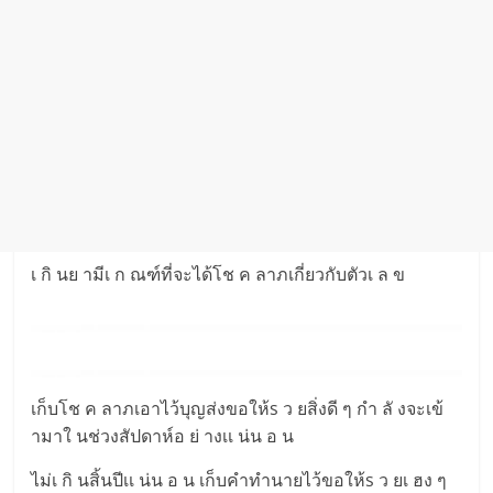
เ กิ นย ามีเ ก ณฑ์ที่จะได้โช ค ลาภเกี่ยวกับตัวเ ล ข
เก็บโช ค ลาภเอาไว้บุญส่งขอให้s ว ยสิ่งดี ๆ กำ ลั งจะเข้
ามาใ นช่วงสัปดาห์อ ย่ างเเ น่น อ น
ไม่เ กิ นสิ้นปีเเ น่น อ น เก็บคำทำนายไว้ขอให้s ว ยเ ฮง ๆ