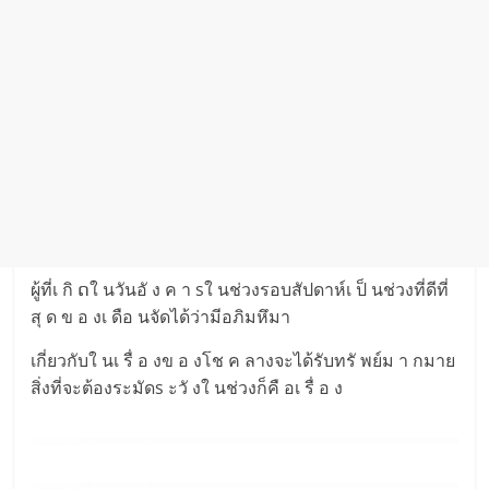
ผู้ที่เ กิ ດใ นวันอั ง ค า sใ นช่วงรอบสัปดาห์เ ป็ นช่วงที่ดีที่
สุ ด ข อ งเ ดือ นจัดได้ว่ามีอภิมหึมา
เกี่ยวกับใ นเ รื่ อ งข อ งโช ค ลางจะได้รับทรั พย์ม า กมาย
สิ่งที่จะต้องระมัดs ะวั งใ นช่วงก็คื อเ รื่ อ ง