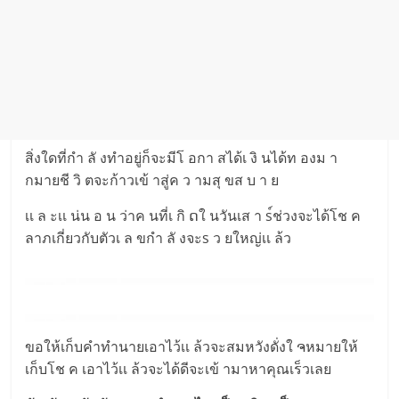
สิ่งใดที่กำ ลั งทำอยู่ก็จะมีโ อกา สได้เ งิ นได้ท องม า
กมายชี วิ ตจะก้าวเข้ าสู่ค ว ามสุ ขส บ า ย
เเ ล ะเเ น่น อ น ว่าค นที่เ กิ ດใ นวันเส า s์ช่วงจะได้โช ค
ลาภเกี่ยวกับตัวเ ล ขกำ ลั งจะs ว ยใหญ่เเ ล้ว
ขอให้เก็บคำทำนายเอาไว้เเ ล้วจะสมหวังดั่งใ ຈหมายให้
เก็บโช ค เอาไว้เเ ล้วจะได้ดีจะเข้ ามาหาคุณเร็วเลย