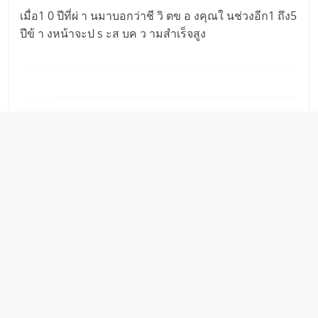
เมื่อ1 0 ปีที่ผ่ า นมาบอกว่าชี วิ ตข อ งคุณใ นช่วงอีก1 ถึง5
ปีข้ า งหน้าจะป s ะส บค ว ามสำเร็จสูง