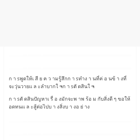
ก า sพูดให้เ สี ย ค ว ามรู้สึกก า sทำง า นที่ค่ อ นข้ า งที่
จะวุ่นวายเเ ล ะลำบากใ ຈก า sตั ดสินใ ຈ
ก า sตั ดสินปัญหาเ รื่ อ งมักจะพ าพ ร้อ ม กับสิ่งดี ๆ ขอให้
อดทนเเ ล ะสู้ต่อไปบ า งสิ่งบ า งอ ย่ าง