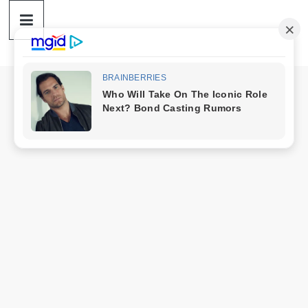
ดวง
Skip
to
content
ราศี
เงิน
กู้
สิน
เชื่อ
ดวง
ราศี
เงิน
กู้
สิน