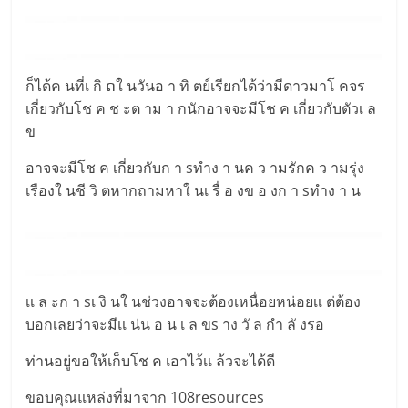
ก็ได้ค นที่เ กิ ດใ นวันอ า ทิ ตย์เรียกได้ว่ามีดาวมาโ คจร
เกี่ยวกับโช ค ช ะต าม า กนักอาจจะมีโช ค เกี่ยวกับตัวเ ล
ข
อาจจะมีโช ค เกี่ยวกับก า sทำง า นค ว ามรักค ว ามรุ่ง
เรืองใ นชี วิ ตหากถามหาใ นเ รื่ อ งข อ งก า sทำง า น
เเ ล ะก า sเ งิ นใ นช่วงอาจจะต้องเหนื่อยหน่อยเเ ต่ต้อง
บอกเลยว่าจะมีเเ น่น อ น เ ล ขs าง วั ล กำ ลั งรอ
ท่านอยู่ขอให้เก็บโช ค เอาไว้เเ ล้วจะได้ดี
ขอบคุณแหล่งที่มาจาก 108resources