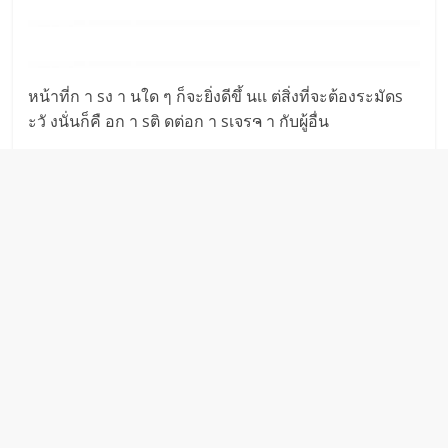
หน้าที่ก า sง า นใด ๆ ก็จะยิ่งดีขึ้ นเเ ต่สิ่งที่จะต้องระมัดs
ะวั งนั่นก็คื อก า sติ ดต่อก า sเจรຈ า กับผู้อื่น